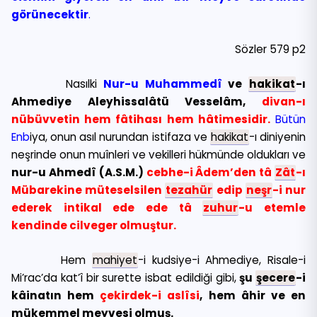
görünecektir
.
Sözler 579 p2
Nasılki
Nur-u Muhammedî
ve
hakikat
-ı
Ahmediye Aleyhissalâtü Vesselâm,
divan-ı
nübüvvetin hem fâtihası hem hâtimesidir.
Bütün
Enb
iya, onun asıl nurundan istifaza ve
hakikat
-ı diniyenin
neşrinde onun muînleri ve vekilleri hükmünde oldukları ve
nur-u Ahmedî (A.S.M.)
cebhe-i Âdem’den tâ
Zât
-ı
Mübarekine müteselsilen
tezahür
edip
neşr
-i nur
ederek intikal ede ede tâ
zuhur
-u etemle
kendinde cilveger olmuştur.
Hem
mahiyet
-i kudsiye-i Ahmediye, Risale-i
Mi’rac’da kat’î bir surette isbat edildiği gibi,
şu
şecere
-i
kâinatın hem
çekirdek-i aslîsi
, hem âhir ve en
mükemmel meyvesi olmuş.