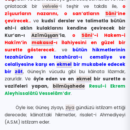
çınlatacak bir
velvele
-i teşhir ve takdis ile,
o
zîşuurların nazarını, o san’atların
Sâni
’ine
çevirecek..
ve
kudsî dersler ve talimatla bütün
ehl-i aklın kulaklarını kendine çevirecek bir
Kur’an-ı
Azîmüşşan
’la
,
o
Sâni
’-i Hakem-i
Hakîm’in
makasıd
-ı İlahiyesini en güzel bir
surette gösterecek
.. ve
bütün hikmetlerinin
tezahürüne ve tezahürat-ı cemaliye ve
celaliyesine karşı en
ekmel
bir mukabele edecek
bir
zât
, Güneş’in vücudu gibi bu kâinata lâzımdır,
zarurîdir. Ve
öyle eden ve en
ekmel
bir surette o
vazifeleri yapan,
bilmüşahede
Resul-i Ekrem
Aleyhissalâtü Vesselâm’dır
.
Öyle ise; Güneş ziyayı,
ziya
gündüzü istilzam ettiği
derecede; kâinattaki hikmetler, risalet-i Ahmediyeyi
(A.S.M.) istilzam eder.