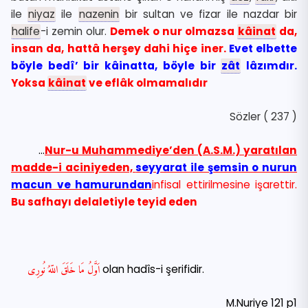
ile
niyaz
ile
nazenin
bir sultan ve fizar ile nazdar bir
halife
-i zemin olur.
Demek o nur olmazsa
kâinat
da,
insan da, hattâ herşey dahi hiçe iner.
Evet elbette
böyle bedî’ bir kâinatta, böyle bir
zât
lâzımdır.
Yoksa
kâinat
ve eflâk olmamalıdır
Sözler ( 237 )
…
Nur-u Muhammediye’den (A.S.M.) yaratılan
madde-i aciniyeden,
seyyarat ile şemsin o nurun
macun ve hamurundan
infisal ettirilmesine işarettir.
Bu safhayı delaletiyle teyid eden
اَوَّلُ مَا خَلَقَ اللّهُ نُورِى
olan hadîs-i şerifidir.
M.Nuriye 121 p1