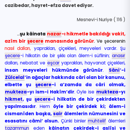
cazibedar, hayret-efza davet ediyor.
Mesnevi-i Nuriye ( 116 )
…
şu kâinata
nazar
-ı hikmetle bakıldığı vakit,
azîm bir
şecere
manasında görünür
. Ve şecerenin
nasıl dalları,
yaprakları, çiçekleri, meyveleri vardır. Şu
şecere
-i hilkatin de bir şıkkı olan âlem-i süflinin;
anasır
dalları, nebatat ve
eşcar
yaprakları, hayvanat çiçekleri,
insan meyveleri hükmünde görünür
.
Sâni
’-i
Zülcelal
’in ağaçlar hakkında câri olan bir kanunu,
elbette şu
şecere
-i a’zamda da câri olmak,
mukteza
-yı ism-i Hakîm’dir
. Öyle ise
mukteza
-yı
hikmet
, şu
şecere
-i hilkatin de bir çekirdekten
yapılmasıdır
. Hem
öyle bir çekirdek ki; âlem-i
cismanîden başka,
sair
âlemlerin nümunesini ve
esasatını câmi’ olsun.
Çünki binler
muhtelif
âlemleri
tazammun
eden
kâinatın çekirdek-i aslîsi ve