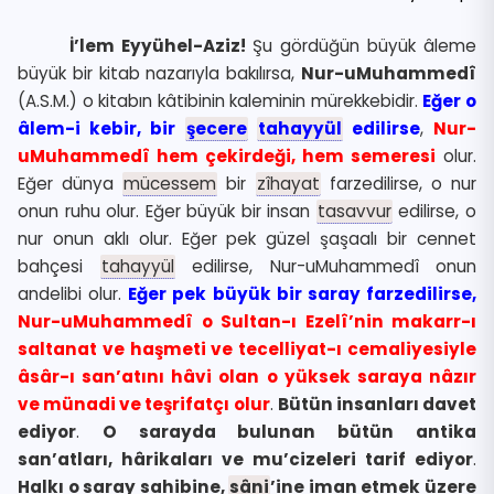
İ’lem Eyyühel-Aziz!
Şu gördüğün büyük âleme
büyük bir kitab nazarıyla bakılırsa,
Nur-uMuhammedî
(A.S.M.) o kitabın kâtibinin kaleminin mürekkebidir.
Eğer o
âlem-i kebir, bir
şecere
tahayyül
edilirse
,
Nur-
uMuhammedî hem çekirdeği, hem semeresi
olur.
Eğer dünya
mücessem
bir
zîhayat
farzedilirse, o nur
onun ruhu olur. Eğer büyük bir insan
tasavvur
edilirse, o
nur onun aklı olur. Eğer pek güzel şaşaalı bir cennet
bahçesi
tahayyül
edilirse, Nur-uMuhammedî onun
andelibi olur.
Eğer pek büyük bir saray farzedilirse,
Nur-uMuhammedî o Sultan-ı Ezelî’nin makarr-ı
saltanat ve haşmeti ve tecelliyat-ı cemaliyesiyle
âsâr-ı san’atını hâvi olan o yüksek saraya nâzır
ve münadi ve teşrifatçı olur
.
Bütün insanları davet
ediyor
.
O sarayda bulunan bütün antika
san’atları, hârikaları ve mu’cizeleri tarif ediyor
.
Halkı o saray sahibine,
sâni
’ine iman etmek üzere