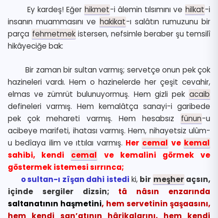
Ey kardeş! Eğer
hikmet
-i âlemin tılsımını ve
hilkat
-i
insanın muammasını ve
hakikat
-ı salâtın rumuzunu bir
parça
fehmetmek
istersen, nefsimle beraber şu temsilî
hikâyeciğe bak:
Bir zaman bir sultan varmış; servetçe onun pek çok
hazineleri vardı. Hem o hazinelerde her çeşit cevahir,
elmas ve zümrüt bulunuyormuş. Hem gizli pek
acaib
defineleri varmış. Hem kemalâtça sanayi-i garibede
pek çok mehareti varmış. Hem hesabsız
fünun
-u
acibeye marifeti, ihatası varmış. Hem, nihayetsiz ulûm-
u bedîaya ilim ve ıttılaı varmış.
Her
cemal
ve
kemal
sahibi, kendi
cemal
ve kemalini görmek ve
göstermek istemesi sırrınca;
o sultan-ı zîşan dahi istedi
ki,
bir
meşher
açsın,
içinde sergiler dizsin;
tâ nâsın enzarında
saltanatının haşmetini
, hem servetinin şaşaasını,
hem kendi san’atının hârikalarını, hem kendi