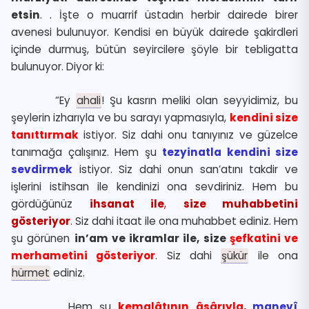
etsin
.
.
İşte o muarrif üstadın herbir dairede birer
avenesi bulunuyor. Kendisi en büyük dairede şakirdleri
içinde durmuş, bütün seyircilere şöyle bir tebligatta
bulunuyor. Diyor ki:
“Ey
ahali
! Şu kasrın meliki olan seyyidimiz, bu
şeylerin izharıyla ve bu sarayı yapmasıyla,
kendini size
tanıttırmak
istiyor. Siz dahi onu tanıyınız ve güzelce
tanımağa çalışınız. Hem şu
tezyinatla kendini size
sevdirmek
istiyor. Siz dahi onun san’atını takdir ve
işlerini istihsan ile kendinizi ona sevdiriniz. Hem bu
gördüğünüz
ihsanat ile
,
size muhabbetini
gösteriyor
. Siz dahi itaat ile ona muhabbet ediniz. Hem
şu görünen
in’am ve ikramlar ile, size
şefkatini ve
merhametini gösteriyor
. Siz dahi
şükür
ile ona
hürmet
ediniz.
Hem şu
kemalâtının âsârıyla
,
manevî