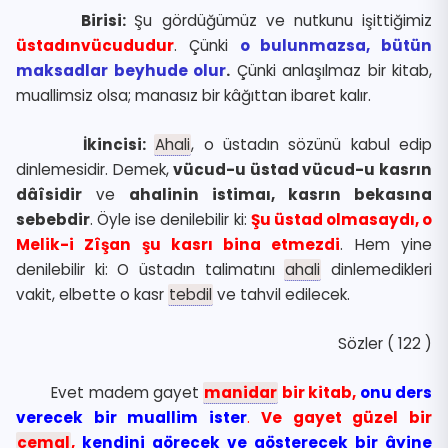
Birisi:
Şu gördüğümüz ve nutkunu işittiğimiz
üstadınvücududur
. Çünki
o bulunmazsa, bütün
maksadlar beyhude olur
.
Çünki anlaşılmaz bir kitab,
muallimsiz olsa; manasız bir kâğıttan ibaret kalır.
İkincisi:
Ahali
, o üstadın sözünü kabul edip
dinlemesidir. Demek,
vücud-u üstad vücud-u kasrın
dâîsidir
ve
ahalinin istimaı, kasrın bekasına
sebebdir
. Öyle ise denilebilir ki:
Şu üstad olmasaydı, o
Melik-i Zîşan şu kasrı bina etmezdi
. Hem yine
denilebilir ki: O üstadın talimatını
ahali
dinlemedikleri
vakit, elbette o kasr
tebdil
ve tahvil edilecek.
Sözler ( 122 )
Evet madem gayet
manidar
bir kitab,
onu ders
verecek bir muallim ister
.
Ve gayet güzel bir
cemal
,
kendini görecek ve gösterecek bir âyine