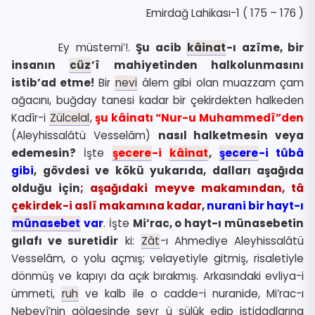
Emirdağ Lahikası-1 ( 175 – 176 )
Ey müstemi’!.
Şu acib
kâinat
-ı azîme, bir
insanın
cüz
’î mahiyetinden halkolunmasını
istib’ad etme!
Bir
nevi
âlem gibi olan muazzam çam
ağacını, buğday tanesi kadar bir çekirdekten halkeden
Kadîr-i
Zülcelal
,
şu kâinatı “Nur-u Muhammedî”den
(Aleyhissalâtü Vesselâm)
nasıl halketmesin
veya
edemesin?
İşte
şecere
-i
kâinat
,
şecere
-i tûbâ
gibi
, gövdesi ve kökü yukarıda, dalları aşağıda
olduğu için
; aşağıdaki meyve makamından, tâ
çekirdek-i aslî makamına kadar
,
nurani bir hayt-ı
münasebet
var
. İşte
Mi’rac, o hayt-ı münasebetin
gılafı ve suretidir
ki:
Zât
-ı Ahmediye Aleyhissalâtü
Vesselâm, o yolu açmış; velayetiyle gitmiş, risaletiyle
dönmüş ve kapıyı da açık bırakmış. Arkasındaki evliya-i
ümmeti,
ruh
ve kalb ile o cadde-i nuranide, Mi’rac-ı
Nebevî’nin gölgesinde seyr ü sülûk edip istidadlarına