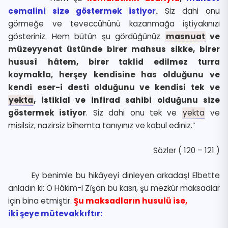
cemalini size göstermek istiyor
.
Siz dahi onu
görmeğe ve teveccühünü kazanmağa iştiyakınızı
gösteriniz. Hem bütün şu gördüğünüz
masnuat
ve
müzeyyenat üstünde birer mahsus sikke, birer
hususî hâtem, birer taklid edilmez turra
koymakla, herşey kendisine has olduğunu ve
kendi eser-i desti olduğunu ve kendisi tek ve
yekta
, istiklal ve infirad sahibi olduğunu size
göstermek istiyor
. Siz dahi onu tek ve
yekta
ve
misilsiz, nazirsiz bîhemta tanıyınız ve kabul ediniz.”
Sözler ( 120 – 121 )
Ey benimle bu hikâyeyi dinleyen arkadaş! Elbette
anladın ki: O Hâkim-i Zîşan bu kasrı, şu mezkûr maksadlar
için bina etmiştir.
Şu maksadların husulü ise,
iki şeye mütevakkıftır: