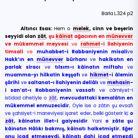
Barla L.324 p2
Altıncı Esas:
Hem o
melek
, cinn ve beşerin
seyyidi olan
zât
,
şu
kâinat
ağacının en
münevver
ve mükemmel meyvesi
ve
rahmet
-i İlahiyenin
timsali
ve
muhabbet-i Rabbaniyenin misali
ve
Hakk’ın en
münevver
bürhanı
ve
hakikatın en
parlak siracı
ve
tılsım-ı kâinatın miftahı
ve
muamma-yı hilkatin keşşafı
ve
hikmet
-i âlemin
şârihi
ve
saltanat-ı İlahiyenin dellâlı
ve
mehasin
-
i san’at-ı Rabbaniyenin vassafı
ve câmiiyet-i
istidad cihetiyle o
zât
,
mevcudattaki kemalâtın en
mükemmel enmuzecidir.
Öyle ise o zâtın şu evsafı
ve şahsiyet-i maneviyesi işaret eder, belki gösterir ki;
o
zât
, kâinatın illet-i gaiyesidir
. Yani
o zâta şu
kâinatın Hâlıkı bakmış, kâinatı halketmiştir. Eğer
onu icad etmeseydi, kâinatı dahi icad etmezdi