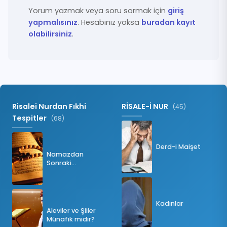
Yorum yazmak veya soru sormak için
giriş
yapmalısınız
. Hesabınız yoksa
buradan kayıt
olabilirsiniz
.
Risalei Nurdan Fıkhi
RİSALE-İ NUR
(45)
Tespitler
(68)
Derd-i Maişet
Namazdan
Sonraki
Tesbihatın Önemi
Nedir?
Kadınlar
Aleviler ve Şiiler
Münafık mıdır?