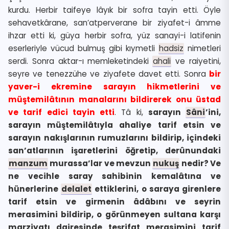
kurdu. Herbir taifeye lâyık bir sofra tayin etti. Öyle
sehavetkârane, san’atperverane bir ziyafet-i âmme
ihzar etti ki, güya herbir sofra, yüz sanayi-i latifenin
eserleriyle vücud bulmuş gibi kıymetli
hadsiz
nimetleri
serdi. Sonra aktar-ı memleketindeki
ahali
ve raiyetini,
seyre ve tenezzühe ve ziyafete davet etti. Sonra
bir
yaver-i ekremine sarayın hikmetlerini ve
müştemilâtının manalarını bildirerek onu üstad
ve tarif edici tayin etti
. Tâ ki,
sarayın
Sâni
’ini,
sarayın müştemilâtıyla ahaliye tarif etsin ve
sarayın nakışlarının rumuzlarını bildirip, içindeki
san’atlarının işaretlerini öğretip, derûnundaki
manzum
murassa’lar ve mevzun
nukuş
nedir? Ve
ne vecihle saray sahibinin kemalâtına ve
hünerlerine
delalet
ettiklerini, o saraya girenlere
tarif etsin ve girmenin âdâbını ve seyrin
merasimini bildirip, o görünmeyen sultana karşı
marziyatı dairesinde teşrifat merasimini tarif