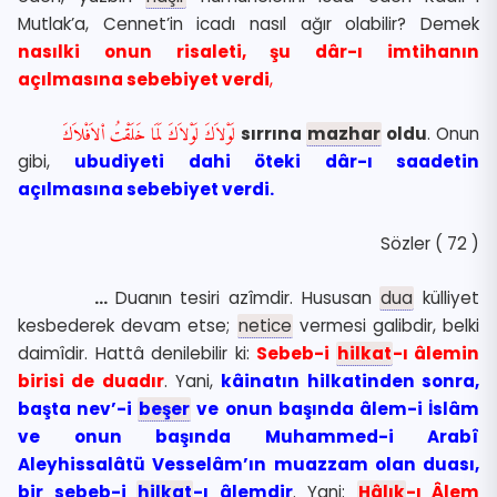
Mutlak’a, Cennet’in icadı nasıl ağır olabilir? Demek
nasılki onun risaleti, şu dâr-ı imtihanın
açılmasına sebebiyet verdi
,
لَوْلاَكَ لَوْلاَكَ لَمَا خَلَقْتُ اْلاَفْلاَكَ
sırrına
mazhar
oldu
. Onun
gibi,
ubudiyeti dahi öteki dâr-ı saadetin
açılmasına sebebiyet verdi.
Sözler ( 72 )
…
Duanın tesiri azîmdir. Hususan
dua
külliyet
kesbederek devam etse;
netice
vermesi galibdir, belki
daimîdir. Hattâ denilebilir ki:
Sebeb-i
hilkat
-ı âlemin
birisi de duadır
. Yani,
kâinatın hilkatinden sonra,
başta nev’-i
beşer
ve onun başında âlem-i İslâm
ve onun başında Muhammed-i Arabî
Aleyhissalâtü Vesselâm’ın muazzam olan duası,
bir sebeb-i
hilkat
-ı âlemdir
. Yani:
Hâlık
-ı Âlem