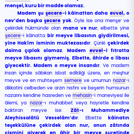
menşei, kuru bir madde olamaz.
Madem şu
şecere
-i kâinattan daha
evvel
, o
nev’den başka
şecere
yok
. Öyle ise ona menşe’ ve
çekirdek hükmünde olan
mana ve nur
, elbette yine
şecere
-i kâinatta
bir meyve libasının giydirilmesi,
yine Hakîm isminin muktezasıdır
. Çünki
çekirdek
daima çıplak olamaz
.
Madem
evvel
-i fıtratta
meyve libasını giymemiş. Elbette, âhirde o libası
giyecektir. Madem o meyve insandır
. Ve madem
insan içinde sâbıkan isbat edildiği üzere, en meşhur
meyve ve en muhteşem
semere
ve umumun
nazar
-ı
dikkatini celbeden ve arzın nısfını ve beşerin humsunun
nazarını kendine hasreden ve
mehasin
-i maneviyesi ile
âlemi, ya
nazar
-ı muhabbet veya hayretle kendine
baktıran meyve ise:
Zât
-ı Muhammediye
Aleyhissalâtü Vesselâm’dır
. Elbette
kâinatın
teşekkülüne çekirdek olan nur, onun zâtında
cismini giyerek en âhir bir meyve suretinde