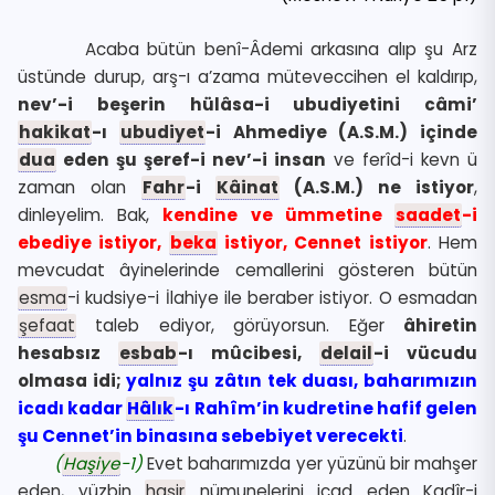
Acaba bütün benî-Âdemi arkasına alıp şu Arz
üstünde durup, arş-ı a’zama müteveccihen el kaldırıp,
nev’-i beşerin hülâsa-i ubudiyetini câmi’
hakikat
-ı
ubudiyet
-i Ahmediye (A.S.M.) içinde
dua
eden şu şeref-i nev’-i insan
ve ferîd-i kevn ü
zaman olan
Fahr
-i
Kâinat
(A.S.M.) ne istiyor
,
dinleyelim. Bak,
kendine ve ümmetine
saadet
-i
ebediye istiyor,
beka
istiyor, Cennet istiyor
. Hem
mevcudat âyinelerinde cemallerini gösteren bütün
esma
-i kudsiye-i İlahiye ile beraber istiyor. O esmadan
şefaat
taleb ediyor, görüyorsun. Eğer
âhiretin
hesabsız
esbab
-ı mûcibesi,
delail
-i vücudu
olmasa idi;
yalnız şu zâtın tek duası, baharımızın
icadı kadar
Hâlık
-ı Rahîm’in kudretine hafif gelen
şu Cennet’in binasına sebebiyet verecekti
.
(
Haşiye
-1)
Evet baharımızda yer yüzünü bir mahşer
eden, yüzbin
haşir
nümunelerini icad eden Kadîr-i