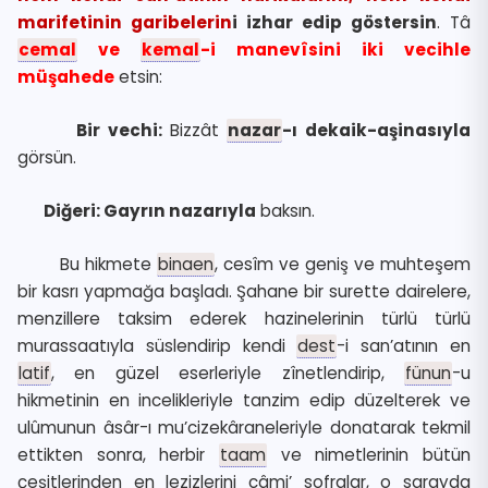
marifetinin garibelerin
i izhar edip göstersin
. Tâ
cemal
ve
kemal
-i manevîsini iki vecihle
müşahede
etsin:
Bir vechi:
Bizzât
nazar
-ı dekaik-aşinasıyla
görsün.
Diğeri: Gayrın nazarıyla
baksın.
Bu hikmete
binaen
, cesîm ve geniş ve muhteşem
bir kasrı yapmağa başladı. Şahane bir surette dairelere,
menzillere taksim ederek hazinelerinin türlü türlü
murassaatıyla süslendirip kendi
dest
-i san’atının en
latif
, en güzel eserleriyle zînetlendirip,
fünun
-u
hikmetinin en incelikleriyle tanzim edip düzelterek ve
ulûmunun âsâr-ı mu’cizekâraneleriyle donatarak tekmil
ettikten sonra, herbir
taam
ve nimetlerinin bütün
çeşitlerinden en lezizlerini câmi’ sofralar, o sarayda