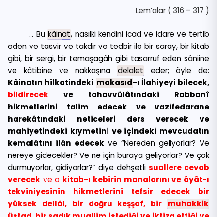
Lem’alar ( 316 – 317 )
… Bu
kâinat
, nasılki kendini icad ve idare ve tertib
eden ve tasvir ve takdir ve tedbir ile bir saray, bir kitab
gibi, bir sergi, bir temaşagâh gibi tasarruf eden sâniine
ve kâtibine ve nakkaşına
delalet
eder; öyle de:
Kâinatın hilkatindeki
makasıd
-ı İlahiyeyi bilecek,
bildirecek
ve tahavvülâtındaki Rabbanî
hikmetlerini talim edecek ve vazifedarane
harekâtındaki neticeleri ders verecek ve
mahiyetindeki kıymetini ve içindeki mevcudatın
kemalâtını ilân edecek
ve “Nereden geliyorlar? Ve
nereye gidecekler? Ve ne için buraya geliyorlar? Ve çok
durmuyorlar, gidiyorlar?” diye dehşetli
suallere cevab
verecek
ve o
kitab-ı kebirin manalarını ve âyât-ı
tekviniyesinin hikmetlerini tefsir edecek bir
yüksek dellâl, bir doğru keşşaf, bir
muhakkik
üstad, bir sadık muallim istediği ve iktiza ettiği ve