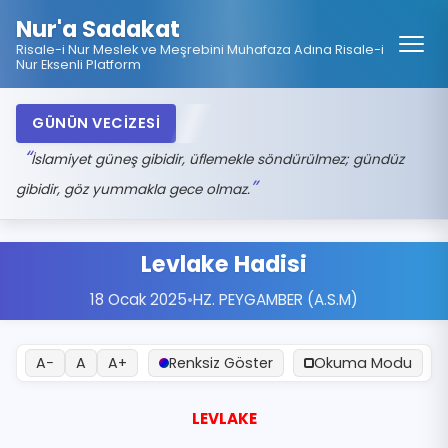
Nur'a Sadakat
Risale-i Nur Meslek ve Meşrebini Muhafaza Adına Risale-i
Nur Eksenli Platform
GÜNÜN VECİZESİ
İslamiyet güneş gibidir, üflemekle söndürülmez; gündüz
gibidir, göz yummakla gece olmaz.
Levlake Hadisi
18 Ocak 2025
•
HZ. PEYGAMBER (A.S.M)
A−
A
A+
Renksiz Göster
Okuma Modu
LEVLAKE