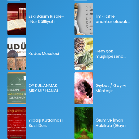
Eski Basım Risale-
İlm-i cifre
i Nur Küllliyatı
anahtar olacak
(Pdf)
bir ders
Hem çok
Kudüs Meselesi
müşkilpesend
olma
OY KULLANMAK
Gıybet / Gayr-i
ŞİRK Mİ? HANGİ
Münteşir
ÖLÇÜLERE GÖRE
OY KULLANILMALI?
Yılbaşı Kutlaması
Ölüm ve İman
Sesli Ders
Hakikatı (Gayri
Münteşir)