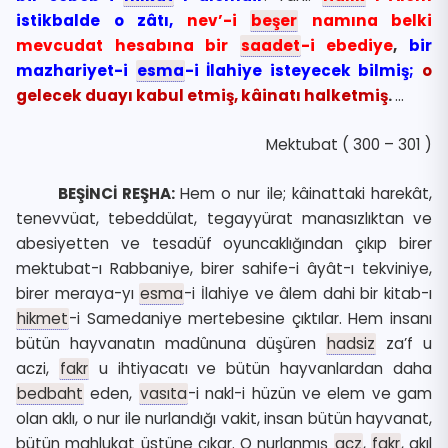
istikbalde o zâtı,
nev’-i
beşer
namına belki
mevcudat hesabına bir
saadet
-i ebediye
,
bir
mazhariyet-i
esma
-i İlahiye isteyecek bilmiş;
o
gelecek duayı kabul etmiş, kâinatı halketmiş
.
…
Mektubat ( 300 – 301 )
BEŞİNCİ REŞHA:
Hem o nur ile; kâinattaki harekât,
tenevvüat, tebeddülat, tegayyürat manasızlıktan ve
abesiyetten ve tesadüf oyuncaklığından çıkıp birer
mektubat-ı Rabbaniye, birer sahife-i âyât-ı tekviniye,
birer meraya-yı
esma
-i İlahiye ve âlem dahi bir kitab-ı
hikmet
-i Samedaniye mertebesine çıktılar. Hem insanı
bütün hayvanatın madûnuna düşüren
hadsiz
za’f u
aczi,
fakr
u ihtiyacatı ve bütün hayvanlardan daha
bedbaht
eden,
vasıta
-i nakl-i hüzün ve elem ve gam
olan aklı, o nur ile nurlandığı vakit, insan bütün hayvanat,
bütün mahlukat üstüne çıkar. O nurlanmış
acz
,
fakr
, akıl