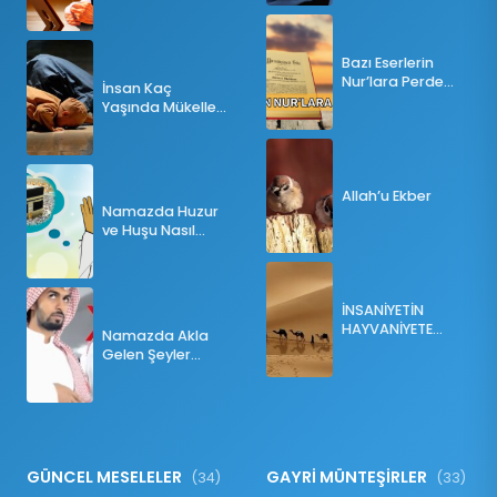
Bazı Eserlerin
Nur’lara Perde
İnsan Kaç
Olması
Yaşında Mükellef
Olur?
Allah’u Ekber
Namazda Huzur
ve Huşu Nasıl
Sağlanır?
İNSANİYETİN
HAYVANİYETE
Namazda Akla
İNKILABI
Gelen Şeyler
Namazı Bozar
mı?
GÜNCEL MESELELER
GAYRİ MÜNTEŞİRLER
(34)
(33)