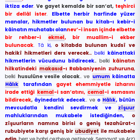
iktiza eder
.
Ve gayet kemalde bir san’at,
teşhirci
bir dellâl ister
.
Elbette herbir harfinde yüzer
manalar, hikmetler bulunan bu kitab-ı kebir-i
kâinatın muhatabı olan
nev’-i insan içinde elbette
bir rehber-i
ekmel
, bir muallim-i ekber
bulunacak
. Tâ ki,
o kitabda bulunan kudsî ve
hakikî hikmetleri ders verecek..
belki
kâinattaki
hikmetlerin vücudunu bildirecek
.
. belki
kâinatın
hilkatindeki
makasıd
-ı Rabbaniyenin zuhuruna
,
belki
husulüne vesile olacak
.. ve
umum
kâinatta
Hâlık
tarafından
gayet ehemmiyetle izharını
irade ettiği
kemal
-i san’atını,
cemal
-i esmasını
bildirecek
,
âyinedarlık edecek
.. ve
o
Hâlık
, bütün
mevcudatla kendini sevdirmek ve
zîşuur
mahluklarından mukabele istediğinden,
o
zîşuurların namına birisi o geniş tezahürat-ı
rububiyete karşı geniş bir
ubudiyet
ile mukabele
edip
, berr ve bahri cezbeye getirecek, Semavat ve Arz’ı