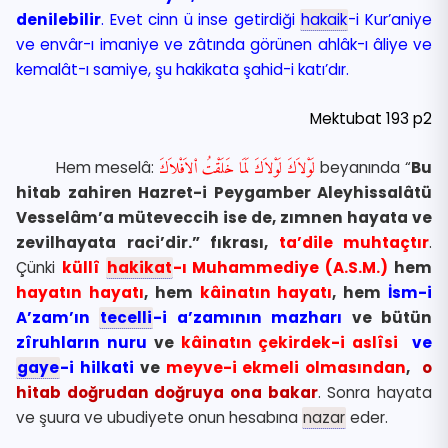
denilebilir
. Evet cinn ü inse getirdiği
hakaik
-i Kur’aniye
ve envâr-ı imaniye ve zâtında görünen ahlâk-ı âliye ve
kemalât-ı samiye, şu hakikata şahid-i katı’dır.
Mektubat 193 p2
Hem meselâ:
لَوْلاَكَ لَوْلاَكَ لَمَا خَلَقْتُ اْلاَفْلاَكَ
beyanında “
Bu
hitab zahiren Hazret-i Peygamber Aleyhissalâtü
Vesselâm’a müteveccih ise de, zımnen hayata ve
zevilhayata raci’dir.” fıkrası,
ta’dile muhtaçtır
.
Çünki
küllî
hakikat
-ı Muhammediye (A.S.M.)
hem
hayatın hayatı
, hem
kâinatın hayatı
, hem
İsm-i
A’zam’ın
tecelli
-i a’zamının mazharı
ve bütün
zîruhların nuru
ve
kâinatın çekirdek-i aslîsi
ve
gaye
-i hilkati
ve
meyve-i ekmeli olmasından
,
o
hitab doğrudan doğruya ona bakar
. Sonra hayata
ve şuura ve ubudiyete onun hesabına
nazar
eder.