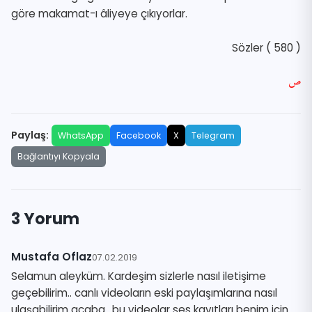
göre makamat-ı âliyeye çıkıyorlar.
Sözler ( 580 )
ص
Paylaş:
WhatsApp
Facebook
X
Telegram
Bağlantıyı Kopyala
3 Yorum
Mustafa Oflaz
07.02.2019
Selamun aleyküm. Kardeşim sizlerle nasıl iletişime
geçebilirim.. canlı videoların eski paylaşımlarına nasıl
ulaşabilirim acaba.. bu videolar ses kayıtları benim için