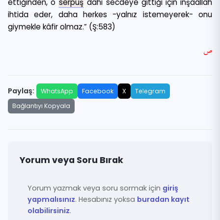
ettiğinden, o
serpuş
dahi secdeye gittiği için inşâallah
ihtida eder, daha herkes -yalnız istemeyerek- onu
giymekle kâfir olmaz.” (Ş:583)
ص
Paylaş:
WhatsApp
Facebook
X
Telegram
Bağlantıyı Kopyala
Yorum veya Soru Bırak
Yorum yazmak veya soru sormak için
giriş
yapmalısınız
. Hesabınız yoksa
buradan kayıt
olabilirsiniz
.