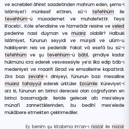
ve ecnebileri âhiret saadetinden mahrum eden, şems-i
İslâmiyet’i münkesif ettiren, sû’-i
tefehhüm
ile
tevehhüm
-ü müsademet ve muhalefettir. Feya
lil’aceb!… Köle efendisine ve hizmetkâr reisine ve
veled
pederine nasıl düşman ve
muarız
olabilir? Halbuki
İslâmiyet, fünunun seyyidi ve mürşidi ve ulûm-u
hakikiyenin reis ve pederidir. Fakat vâ esefâ bu sû’-i
tefehhüm
ve şu
tevehhüm
-ü
bâtıl
, şimdiye kadar
hükmünü icra ederek vesvesesiyle ye’si ilka edip bâb-ı
medeniyet ve maarifi Ekrad ve emsallerine kapattırdı.
Zira bazı
zevahir
-i diniyeyi, fünunun bazı mesailine
muarız
tahayyül
ederek ürktüler.
Ezcümle
: Küreviyet-i
arz ki, fünunun en birinci derecesi olan coğrafyanın en
birinci basamağıdır. İleride gelecek altı mes’eleye
münafî zannettiklerinden, bu bedihî mes’elede
mükâbere etmekten çekinmediler.
Ey benim şu kitabıma im’an-ı
nazar
ile
nazar