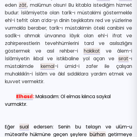
eden
zât
, malûmun olsun! Bu kitabla istediğim hizmet
budur: İslâmiyette olan tarîk-ı müstakimi göstermekle
ehl-i tefrit olan a’da-yı dinin teşkikatını red ve yüzlerine
vurmakla beraber; tarîk-ı müstakimin öteki canibini ve
sadîk-ı ahmak ünvanına lâyık olan ehl-i ifrat ve
zahirperestlerin tevehhümlerini tard ve asılsızlığını
göstermek ve asıl rehber-i
hakikat
ve âlem-i
İslâmiyetin ikbal ve istikbaline yol açan ve
sırat
-ı
müstakimde
kemal
-i ümid-i zafer ile çalışan
muhakkikîn-i İslâm ve âkıl sıddıklara yardım etmek ve
kuvvet vermektir.
Elhasıl
:
Maksadım: Ol elmas kılınca saykal
vurmaktır.
Eğer
sual
edersen: Senin bu telaşın ve ulûm-u
mütearife hükmüne geçen şeylere
bürhan
getirmeye