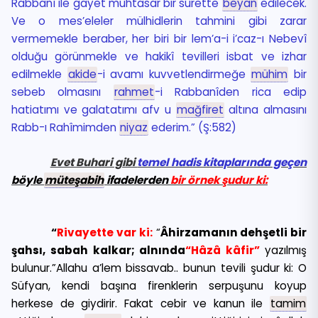
Rabbanî ile gayet muhtasar bir surette
beyan
edilecek.
Ve o mes’eleler mülhidlerin tahmini gibi zarar
vermemekle beraber, her biri bir lem’a-i i’caz-ı Nebevî
olduğu görünmekle ve hakikî tevilleri isbat ve izhar
edilmekle
akide
-i avamı kuvvetlendirmeğe
mühim
bir
sebeb olmasını
rahmet
-i Rabbanîden rica edip
hatiatımı ve galatatımı afv u
mağfiret
altına almasını
Rabb-ı Rahîmimden
niyaz
ederim.” (Ş:582)
Evet Buhari gibi
temel hadis kitaplarında geçen
böyle
müteşabih
ifadelerden
bir örnek şudur ki:
“
Rivayette var ki:
“
Âhirzamanın dehşetli bir
şahsı, sabah kalkar; alnında
“Hâzâ kâfir”
yazılmış
bulunur.”Allahu a’lem bissavab.. bunun tevili şudur ki: O
Süfyan, kendi başına firenklerin serpuşunu koyup
herkese de giydirir. Fakat cebir ve kanun ile
tamim