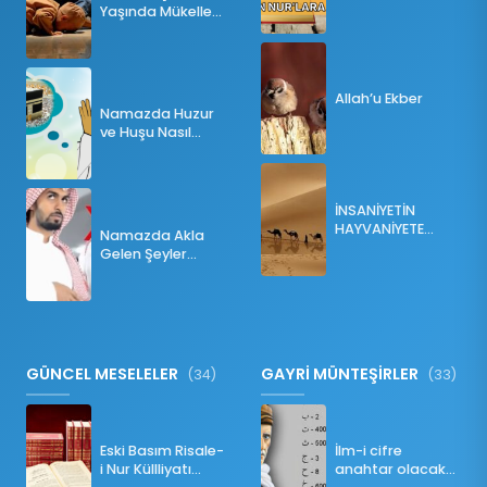
Olması
Yaşında Mükellef
Olur?
Allah’u Ekber
Namazda Huzur
ve Huşu Nasıl
Sağlanır?
İNSANİYETİN
HAYVANİYETE
Namazda Akla
İNKILABI
Gelen Şeyler
Namazı Bozar
mı?
GÜNCEL MESELELER
GAYRİ MÜNTEŞİRLER
(34)
(33)
Eski Basım Risale-
İlm-i cifre
i Nur Küllliyatı
anahtar olacak