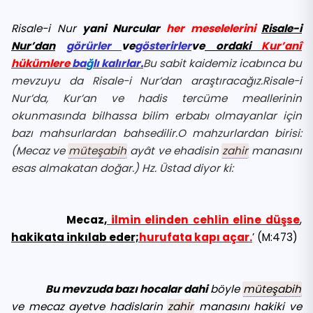
Risale-i Nur
yani Nurcular
her meselelerini
Risale-i
Nur’dan
görürler
ve
gösterirler
ve
ordaki
Kur’anî
hükümlere
ba
ğ
lı kalırlar.
Bu sabit kaidemiz icabınca bu
mevzuyu da Risale-i Nur’dan araştıracağız.Risale-i
Nur’da, Kur’an ve hadis tercüme meallerinin
okunmasında bilhassa bilim erbabı olmayanlar için
bazı mahsurlardan bahsedilir.O mahzurlardan birisi:
(Mecaz ve
müteşabih
ayât ve ehadisin
zahir
manasını
esas almakatan doğar.) Hz. Üstad diyor ki:
Mecaz
,
ilmin elinden cehlin eline düşse
,
hakikata inkılab eder;
hurufata kapı açar.
’ (M:473)
Bu mevzuda bazı hocalar dahi
böyle
müteşabih
ve mecaz ayet
ve hadislarin
zahir
manasını hakiki ve