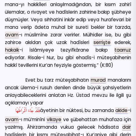
mana-yı hakikîleri anlaşılmadığından, bir kısım zahirî
ülemalar, o rivayet ve hadîslerin zahirine bakıp şübheye
düşmüşler. Veya sıhhatini inkâr edip veya hurafevari bir
mana verip âdeta muhal bir sureti bekler bir tarzda,
avam
-ı müslimîne zarar verirler. Mülhidler ise, bu gibi
zahirce akıldan çok uzak hadîsleri
serrişte
ederek,
hakaik
-i İslâmiyeye tezyifkârane bakıp
taarruz
ediyorlar. Risale-i Nur, bu gibi ehadîs-i müteşabihenin
hakikî tevillerini Kur’an feyziyle göstermiş.” (K:80)
Evet bu tarz müteşabihatın
murad
manalarını
ancak ülema-i rusuh denilen dinde büyük şahsiyetlerin
anlayabileceklerini anlatan Hz. Üstad mevzu ile ilgili şu
açıklamayı yapar
فَقَدْ جَاءَ اَشْرَاطُهَا
âyetinin bir nüktesi, bu zamanda
akide
-i
avam
-ı mü’minîni
vikaye
ve şübehattan muhafaza için
yazılmış. Âhirzamanda vukua gelecek hâdisata
dair
hadîslerin bir kısmı müteşabihat-ı Kur’aniye gibi derin