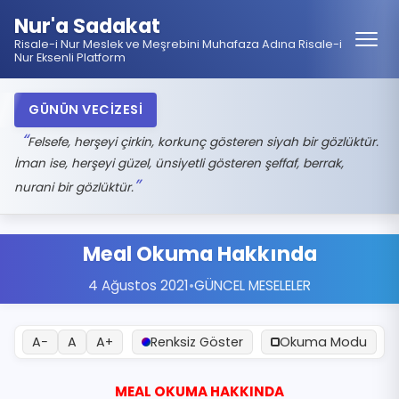
Nur'a Sadakat
Risale-i Nur Meslek ve Meşrebini Muhafaza Adına Risale-i
Nur Eksenli Platform
GÜNÜN VECİZESİ
Felsefe, herşeyi çirkin, korkunç gösteren siyah bir gözlüktür.
İman ise, herşeyi güzel, ünsiyetli gösteren şeffaf, berrak,
nurani bir gözlüktür.
Meal Okuma Hakkında
4 Ağustos 2021
•
GÜNCEL MESELELER
A−
A
A+
Renksiz Göster
Okuma Modu
MEAL OKUMA HAKKINDA