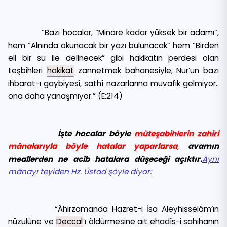
“Bazı hocalar, “Minare kadar yüksek bir adamı”,
hem “Alnında okunacak bir yazı bulunacak” hem “Birden
eli bir su ile delinecek” gibi hakikatın perdesi olan
teşbihleri
hakikat
zannetmek bahanesiyle, Nur’un bazı
ihbarat-ı gaybiyesi, sathî nazarlarına muvafık gelmiyor..
ona daha yanaşmıyor.” (E:214)
İşte hocalar böyle
müteşabihlerin zahiri
mânalarıyla böyle hatalar yaparlarsa
,
avamın
meallerden ne acib hatalara düşeceği açıktır.
Aynı
mânayı teyiden Hz. Üstad şöyle diyor:
“Âhirzamanda Hazret-i İsa Aleyhisselâm’ın
nüzulüne ve
Deccal
’ı öldürmesine ait ehadîs-i sahihanın