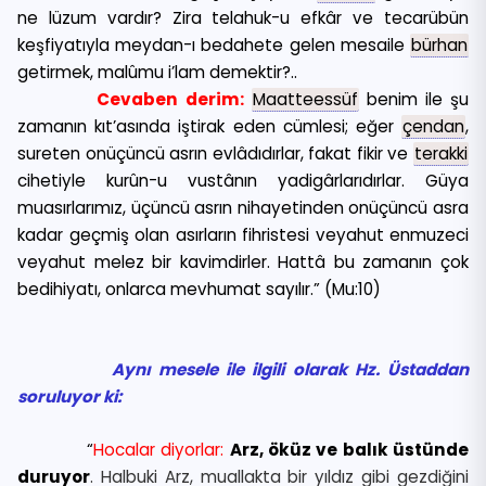
ne lüzum vardır? Zira telahuk-u efkâr ve tecarübün
keşfiyatıyla meydan-ı bedahete gelen mesaile
bürhan
getirmek, malûmu i’lam demektir?..
Cevaben derim:
Maatteessüf
benim ile şu
zamanın kıt’asında iştirak eden cümlesi; eğer
çendan
,
sureten onüçüncü asrın evlâdıdırlar, fakat fikir ve
terakki
cihetiyle kurûn-u vustânın yadigârlarıdırlar. Güya
muasırlarımız, üçüncü asrın nihayetinden onüçüncü asra
kadar geçmiş olan asırların fihristesi veyahut enmuzeci
veyahut melez bir kavimdirler. Hattâ bu zamanın çok
bedihiyatı, onlarca mevhumat sayılır.” (Mu:10)
Aynı mesele ile ilgili olarak Hz. Üstaddan
soruluyor ki:
“
Hocalar diyorlar:
Arz, öküz ve balık üstünde
duruyor
. Halbuki Arz, muallakta bir yıldız gibi gezdiğini