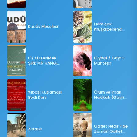
(Pdf)
bir ders
Hem çok
Kudüs Meselesi
müşkilpesend
olma
OY KULLANMAK
Gıybet / Gayr-i
ŞİRK Mİ? HANGİ
Münteşir
ÖLÇÜLERE GÖRE
OY KULLANILMALI?
Yılbaşı Kutlaması
Ölüm ve İman
Sesli Ders
Hakikatı (Gayri
Münteşir)
Gaflet Nedir ? Ne
Zelzele
Zaman Gaflet
Basar ?