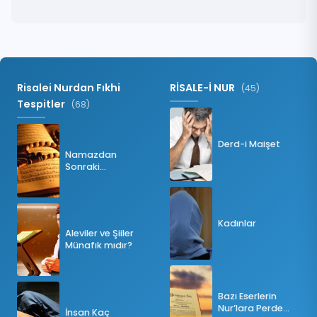
Risalei Nurdan Fıkhi
RİSALE-İ NUR
(45)
Tespitler
(68)
Derd-i Maişet
Namazdan
Sonraki
Tesbihatın Önemi
Nedir?
Kadınlar
Aleviler ve Şiiler
Münafık mıdır?
Bazı Eserlerin
Nur’lara Perde
İnsan Kaç