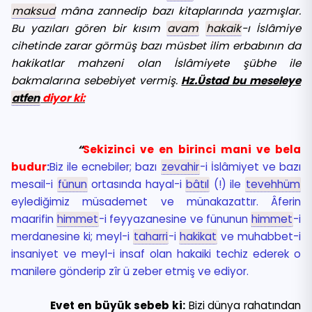
maksud
mâna zannedip bazı kitaplarında yazmışlar.
Bu yazıları gören bir kısım
avam
hakaik
-ı İslâmiye
cihetinde zarar görmüş bazı müsbet ilim erbabının da
hakikatlar mahzeni olan İslâmiyete şübhe ile
bakmalarına sebebiyet vermiş.
Hz.Üstad bu meseleye
atfen
diyor ki:
“
Sekizinci ve en birinci mani ve bela
budur
:
Biz ile ecnebiler; bazı
zevahir
-i İslâmiyet ve bazı
mesail-i
fünun
ortasında hayal-i
bâtıl
(!) ile
tevehhüm
eylediğimiz müsademet ve münakazattır. Âferin
maarifin
himmet
-i feyyazanesine ve fünunun
himmet
-i
merdanesine ki; meyl-i
taharri
-i
hakikat
ve muhabbet-i
insaniyet ve meyl-i insaf olan hakaiki techiz ederek o
manilere gönderip zîr ü zeber etmiş ve ediyor.
Evet en büyük sebeb ki:
Bizi dünya rahatından