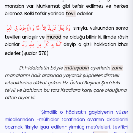
manaları var. Muhkemat gibi tefsir edilmez ve herkes
bilemez. Belki tefsir yerinde
tevil
ederler.
وَمَا يَعْلَمُ تَاْوِيلَهُ اِلاَّ اللَّهُ وَ الرَّاسِخُونَ فِى الْعِلْمِ
sırrıyla, vukuundan sonra
tevilleri anlaşılır ve
murad
ne olduğu bilinir ki, ilimde râsih
اۤمَنَّا بِهِ كُلٌّ مِنْ عِنْدِ رَبِّنَا
olanlar
deyip o gizli hakikatları izhar
ederler.(Şualar 578)
Ehl-idalaletin böyle
müteşabih
ayetlerin
zahir
manalarını halk arasında yayarak şüphelendirmek
istediklerine dikkat çeken Hz. Üstad Beşinci Şua’daki
te’vil ve izahların bu tarz ifsadlara karşı çare olduğuna
aften diyor ki:
“Şimdilik o hâdisat-ı gaybiyenin yüzer
misallerinden -mülhidler tarafından avamın akidelerini
bozmak fikriyle işaa edilen- yirmiüç mes’eleleri, tevfik-i