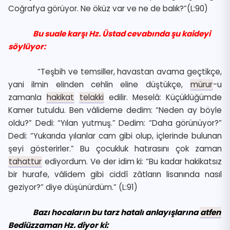
Coğrafya görüyor. Ne öküz var ve ne de balık?”(L:90)
Bu suale karşı Hz. Üstad cevabında şu kaideyi
söylüyor:
“Teşbih ve temsiller, havastan avama geçtikçe,
yani ilmin elinden cehlin eline düştükçe,
mürur
-u
zamanla
hakikat
telakki
edilir. Meselâ: Küçüklüğümde
Kamer tutuldu. Ben vâlideme dedim: “Neden ay böyle
oldu?” Dedi: “Yılan yutmuş.” Dedim: “Daha görünüyor?”
Dedi: “Yukarıda yılanlar cam gibi olup, içlerinde bulunan
şeyi gösterirler.” Bu çocukluk hatırasını çok zaman
tahattur
ediyordum. Ve der idim ki: “Bu kadar hakikatsız
bir hurafe, vâlidem gibi ciddî zâtların lisanında nasıl
geziyor?” diye düşünürdüm.” (L:91)
Bazı hocaların bu tarz hatalı anlayışlarına
atfen
Bediüzzaman Hz. diyor ki: