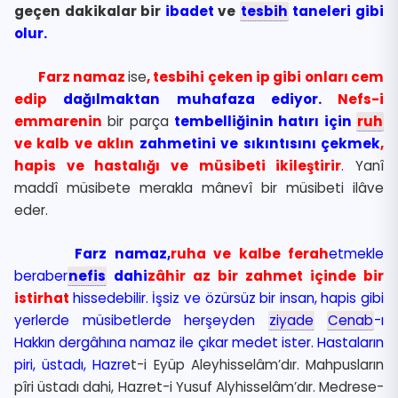
geçen dakikalar bir
ibadet
ve
tesbih
taneleri gibi
olur.
Farz namaz
ise
, tesbihi çeken ip gibi onları cem
edip
dağılmaktan muhafaza ediyor.
Nefs-i
emmarenin
bir parça
tembelliğinin hatırı için
ruh
ve kalb ve aklın
zahmetini ve sıkıntısını çekmek
,
hapis ve hastalığı ve müsibeti ikileştirir
. Yanî
maddî müsibete merakla mânevî bir müsibeti ilâve
eder.
Farz namaz,
ruha ve kalbe ferah
etmekle
beraber
nefis
dahi
zâhir az bir zahmet içinde bir
istirhat
hissedebilir. İşsiz ve özürsüz bir insan, hapis gibi
yerlerde müsibetlerde herşeyden
ziyade
Cenab
-ı
Hakkın dergâhına namaz ile çıkar medet ister. Hastaların
piri, üstadı, Hazre
t-i Eyüp Aleyhisselâm’dır. Mahpusların
pîri üstadı dahi, Hazret-i Yusuf Alyhisselâm’dır. Medrese-