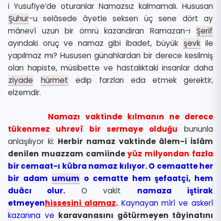
i Yusufiye’de oturanlar Namazsız kalmamalı. Hususan
Şuhur
-u selâsede âyetle seksen üç sene dört ay
mânevî uzun bir ömrü kazandıran Ramazan-ı
Şerif
ayındaki oruç ve namaz gibi ibadet, büyük
şevk
ile
yapılmaz mı? Hususen günahlardan bir derece kesilmiş
olan hapiste, müsibette ve hastalıktaki insanlar daha
ziyade
hürmet
edip farzları eda etmek gerektir,
elzemdir.
Namazı vaktinde kılmanın ne derece
tükenmez uhrevî bir sermaye olduğu
bununla
anlaşılıyor ki:
Herbir namaz vaktinde âlem-i İslâm
denilen muazzam camiinde
yüz milyondan fazla
bir cemaat-ı kübra namaz kılıyor. O cemaatte her
bir adam
umum
o cematte hem şefaatçi, hem
duâcı olur.
O vakit
namaza iştirak
etmeyen
hissesini alamaz
.
Kaynayan mîrî ve askerî
kazanına ve
karavanasını götürmeyen tâyinatını