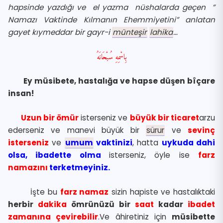
hapsinde yazdığı ve el yazma nüshalarda geçen ”
Namazı Vaktinde Kılmanın Ehemmiyetini” anlatan
gayet kıymeddar bir gayr-i
münteşir
lahika
…
بِاسْمِهِ سُبْحَانَهُ
Ey müsibete, hastalığa ve hapse düşen bîçare
insan!
Uzun bir ömür
isterseniz ve
büyük bir ticaret
arzu
ederseniz ve manevi büyük bir
sürur
ve
sevinç
isterseniz
ve
umum
vaktinizi
, hatta
uykuda dahi
olsa, ibadette olma
isterseniz, öyle ise
farz
namazını
terketmeyiniz.
İşte bu
farz namaz
sizin hapiste ve hastalıktaki
herbir
dakika
ömrünüzü bir
saat
kadar
ibadet
zamanına çevirebilir
.Ve âhiretiniz için
müsibette