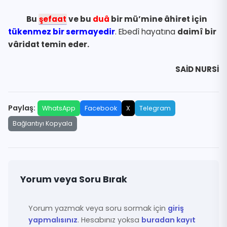
Bu
şefaat
ve bu
duâ
bir mü’mine âhiret için
tükenmez bir sermayedir
. Ebedî hayatına
daimî bir
vâridat temin eder.
SAİD NURSİ
Paylaş:
WhatsApp
Facebook
X
Telegram
Bağlantıyı Kopyala
Yorum veya Soru Bırak
Yorum yazmak veya soru sormak için
giriş
yapmalısınız
. Hesabınız yoksa
buradan kayıt