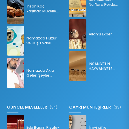
Nur’lara Perde
İnsan Kaç
Olması
Yaşında Mükellef
Olur?
Allah’u Ekber
Namazda Huzur
ve Huşu Nasıl
Sağlanır?
İNSANİYETİN
HAYVANİYETE
Namazda Akla
İNKILABI
Gelen Şeyler
Namazı Bozar
mı?
GÜNCEL MESELELER
GAYRİ MÜNTEŞİRLER
(34)
(33)
Eski Basım Risale-
İlm-i cifre