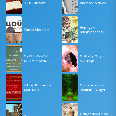
i Nur Küllliyatı
anahtar olacak
(Pdf)
bir ders
Hem çok
Kudüs Meselesi
müşkilpesend
olma
OY KULLANMAK
Gıybet / Gayr-i
ŞİRK Mİ? HANGİ
Münteşir
ÖLÇÜLERE GÖRE
OY KULLANILMALI?
Yılbaşı Kutlaması
Ölüm ve İman
Sesli Ders
Hakikatı (Gayri
Münteşir)
Gaflet Nedir ? Ne