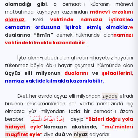
alamadığı gibi
, o cemaat-ı kübranın mânevî
matbahında, kaynayan kazanından
mânevî erzakını
alamaz
. Belki
vaktinde namaza iştirakle
o
cemaatın ordusuna iştirak etmiş olmakla
ve
dualarına
“âmîn”
demek hükmünde olan
namazı
vaktinde kılmakla kazanılabilir.
İşte âlem-i ebedî olan âhiretin nihayetsiz hayatını
tükenmez böyle âb-ı hayat çeşmesi hükmünde olan
üçyüz elli milyonun
dualarını
ve
şefaatlerini,
namazı vaktide kılmakla kazanılabilir.
Evet her asırda üçyüz elli milyondan
ziyade
efradı
bulunan müslümanlardan her vaktin namazında hiç
olmazsa yüz milyondan fazla bir cemaat-ı âzam
beraber
اِهْدِنَا الصِّرَاطَ الْمُسْتَقِيمَ
deyip:
“Bizleri doğru yola
hidayet
eyle”
Namazın akabinde,
“mü’minleri
mağfiret
eyle”
diye
duâ
ve
niyaz
ediyorlar.