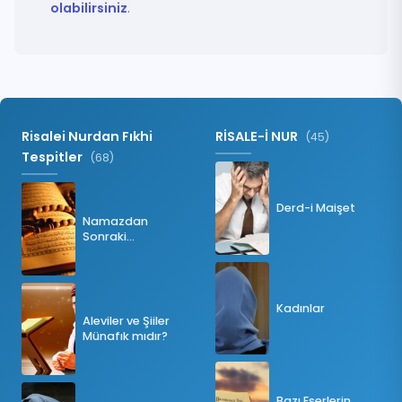
olabilirsiniz
.
Risalei Nurdan Fıkhi
RİSALE-İ NUR
(45)
Tespitler
(68)
Derd-i Maişet
Namazdan
Sonraki
Tesbihatın Önemi
Nedir?
Kadınlar
Aleviler ve Şiiler
Münafık mıdır?
Bazı Eserlerin