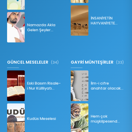
Sağlanır?
İNSANİYETİN
HAYVANİYETE
Namazda Akla
İNKILABI
Gelen Şeyler
Namazı Bozar
mı?
GÜNCEL MESELELER
GAYRİ MÜNTEŞİRLER
(34)
(33)
Eski Basım Risale-
İlm-i cifre
i Nur Küllliyatı
anahtar olacak
(Pdf)
bir ders
Hem çok
Kudüs Meselesi
müşkilpesend
olma