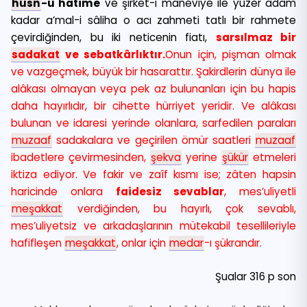
hüsn
-ü hatime
ve şirket-i maneviye ile yüzer adam
kadar a’mal-i sâliha o acı zahmeti tatlı bir rahmete
çevirdiğinden, bu iki neticenin fiatı,
sarsılmaz bir
sadakat
ve sebatkârlıktır.
Onun için, pişman olmak
ve vazgeçmek, büyük bir hasarattır. Şakirdlerin dünya ile
alâkası olmayan veya pek az bulunanları için bu hapis
daha hayırlıdır, bir cihette hürriyet yeridir. Ve alâkası
bulunan ve idaresi yerinde olanlara, sarfedilen paraları
muzaaf
sadakalara ve geçirilen ömür saatleri
muzaaf
ibadetlere çevirmesinden,
şekva
yerine
şükür
etmeleri
iktiza ediyor. Ve fakir ve zaîf kısmı ise; zâten hapsin
haricinde onlara
faidesiz sevablar
, mes’uliyetli
meşakkat
verdiğinden, bu hayırlı, çok sevablı,
mes’uliyetsiz ve arkadaşlarının mütekabil tesellileriyle
hafifleşen
meşakkat
, onlar için
medar
-ı şükrandır.
Şualar 316 p son