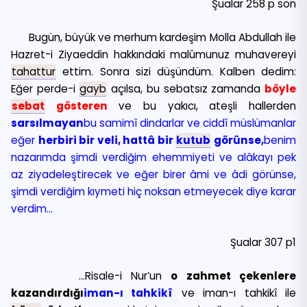
Şualar 258 p son
Bugün, büyük ve merhum kardeşim Molla Abdullah ile
Hazret-i Ziyaeddin hakkındaki malûmunuz muhavereyi
tahattur
ettim. Sonra sizi düşündüm. Kalben dedim:
Eğer perde-i
gayb
açılsa, bu sebatsız zamanda
böyle
sebat
gösteren
ve bu yakıcı, ateşli hallerden
sarsılmayan
bu samimî dindarlar ve ciddî müslümanlar
eğer
herbiri bir veli, hattâ bir
kutub
görünse,
benim
nazarımda şimdi verdiğim ehemmiyeti ve alâkayı pek
az ziyadeleştirecek ve eğer birer âmi ve âdi görünse,
şimdi verdiğim kıymeti hiç noksan etmeyecek diye karar
verdim…
Şualar 307 p1
…Risale-i Nur’un
o zahmet çekenlere
kazandırdığı
iman-ı tahkikî
ve iman-ı tahkikî ile