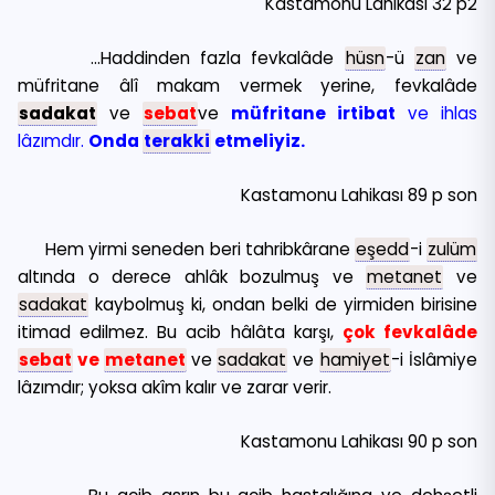
Kastamonu Lahikası 32 p2
…Haddinden fazla fevkalâde
hüsn
-ü
zan
ve
müfritane âlî makam vermek yerine, fevkalâde
sadakat
ve
sebat
ve
müfritane irtibat
ve ihlas
lâzımdır.
Onda
terakki
etmeliyiz.
Kastamonu Lahikası 89 p son
Hem yirmi seneden beri tahribkârane
eşedd
-i
zulüm
altında o derece ahlâk bozulmuş ve
metanet
ve
sadakat
kaybolmuş ki, ondan belki de yirmiden birisine
itimad edilmez. Bu acib hâlâta karşı,
çok fevkalâde
sebat
ve
metanet
ve
sadakat
ve
hamiyet
-i İslâmiye
lâzımdır; yoksa akîm kalır ve zarar verir.
Kastamonu Lahikası 90 p son