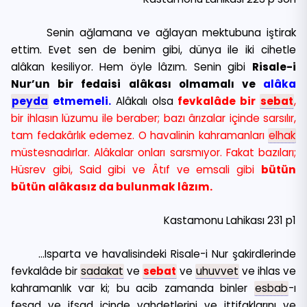
Senin ağlamana ve ağlayan mektubuna iştirak
ettim. Evet sen de benim gibi, dünya ile iki cihetle
alâkan kesiliyor. Hem öyle lâzım. Senin gibi
Risale-i
Nur’un bir fedaisi alâkası olmamalı ve
alâka
peyda
etmemeli.
Alâkalı olsa
fevkalâde bir
sebat
,
bir ihlasın lüzumu ile beraber; bazı ârızalar içinde sarsılır,
tam fedakârlık edemez. O havalinin kahramanları
elhak
müstesnadırlar. Alâkalar onları sarsmıyor. Fakat bazıları;
Hüsrev gibi, Said gibi ve Âtıf ve emsali gibi
bütün
bütün alâkasız da bulunmak lâzım.
Kastamonu Lahikası 231 p1
…Isparta ve havalisindeki Risale-i Nur şakirdlerinde
fevkalâde bir
sadakat
ve
sebat
ve
uhuvvet
ve ihlas ve
kahramanlık var ki; bu acib zamanda binler
esbab
-ı
fesad ve ifsad içinde vahdetlerini ve ittifaklarını ve