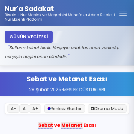
Nur'a Sadakat
Risale-i Nur Meslek ve Meşrebini Muhafaza Adına Risale-i
Nur Eksenli Platform
GÜNÜN VECİZESİ
Sultan-ı kainat birdir. Herşeyin anahtarı onun yanında,
herşeyin dizgini onun elindedir.
Sebat ve Metanet Esası
28 Şubat 2025
•
MESLEK DÜSTURLARI
A−
A
A+
Renksiz Göster
Okuma Modu
Sebat
ve
Metanet
Esası