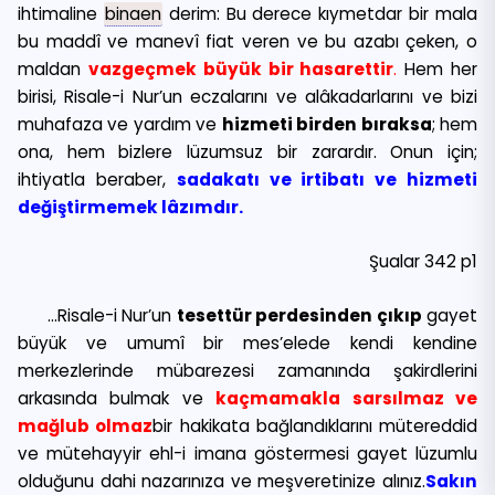
ihtimaline
binaen
derim: Bu derece kıymetdar bir mala
bu maddî ve manevî fiat veren ve bu azabı çeken, o
maldan
vazgeçmek büyük bir hasarettir
.
Hem her
birisi, Risale-i Nur’un eczalarını ve alâkadarlarını ve bizi
muhafaza ve yardım ve
hizmeti birden bıraksa
; hem
ona, hem bizlere lüzumsuz bir zarardır. Onun için;
ihtiyatla beraber,
sadakatı ve irtibatı ve hizmeti
değiştirmemek lâzımdır.
Şualar 342 p1
…Risale-i Nur’un
tesettür perdesinden çıkıp
gayet
büyük ve umumî bir mes’elede kendi kendine
merkezlerinde mübarezesi zamanında şakirdlerini
arkasında bulmak ve
kaçmamakla sarsılmaz ve
mağlub olmaz
bir hakikata bağlandıklarını mütereddid
ve mütehayyir ehl-i imana göstermesi gayet lüzumlu
olduğunu dahi nazarınıza ve meşveretinize alınız.
Sakın