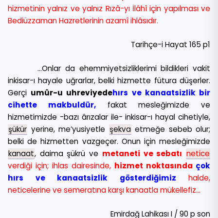
hizmetinin yalnız ve yalnız Rızâ-yı İlâhî için yapılması ve
Bediüzzaman Hazretlerinin azamî ihlâsıdır.
Tarihçe-i Hayat 165 p1
…Onlar da ehemmiyetsizliklerimi bildikleri vakit
inkisar-ı hayale uğrarlar, belki hizmette fütura düşerler.
Gerçi
umûr-u uhreviyede
hırs ve kanaatsizlik bir
cihette makbuldür,
fakat mesleğimizde ve
hizmetimizde -bazı ârızalar ile- inkisar-ı hayal cihetiyle,
şükür
yerine, me’yusiyetle
şekva
etmeğe sebeb olur;
belki de hizmetten vazgeçer. Onun için mesleğimizde
kanaat
, daima şükrü ve
metaneti ve sebatı
netice
verdiği için; ihlas dairesinde,
hizmet noktasında
çok
hırs ve kanaatsizlik gösterdiğimiz
halde,
neticelerine ve semeratına karşı kanaatla mükellefiz…
Emirdağ Lahikası I / 90 p son