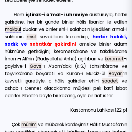
tecrübeleriyle şehadet ederler.
Hem
iştirak-i a’mal-i uhreviye
düsturuyla, herbir
şakirdine, her bir günde binler hâlis lisanlar ile edilen
makbul
duaları ve binler ehl-i salahatın işledikleri a’mal-i
sâlihanın
misil
sevablarını kazandırıp,
herbir hakikî,
sadık ve
sebatkâr şakirdini
amelce binler adam
hükmüne getirdiğini; kerametkârane ve takdirkârane
İmam-ı Ali’nin (Radıyallahü Anhü) üç ihbarı ve
keramet
-i
gaybiye-i
Gavs
-ı A’zam’daki (K.S.) tahsinkârane ve
teşvikkârane beşareti ve Kur’an-ı Mu’ciz-ül
Beyan
’ın
kuvvetli işaretiyle, o hâlis şakirdler ehl-i
saadet
ve
ashab-ı Cennet olacaklarına müjdesi pek kat’î isbat
ederler. Elbette böyle bir kazanç, öyle bir fiat ister.
Kastamonu Lahikası 122 p1
Çok
mühim
ve mübarek kardeşimiz Hâfız Mustafa’nın
bize verdikleri ehemmiyetli hâdise-i taarruziye haberi,