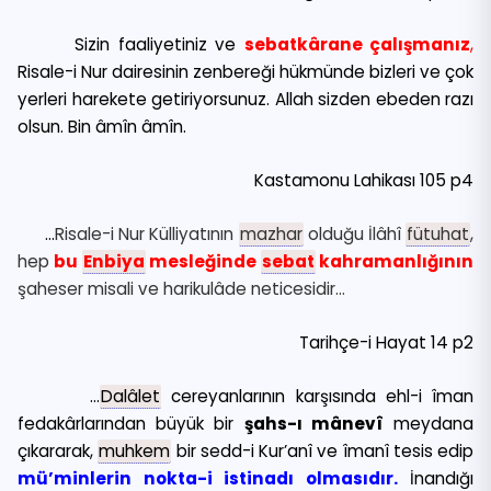
Sizin faaliyetiniz ve
sebatkârane çalışmanız
,
Risale-i Nur dairesinin zenbereği hükmünde bizleri ve çok
yerleri harekete getiriyorsunuz. Allah sizden ebeden razı
olsun. Bin âmîn âmîn.
Kastamonu Lahikası 105 p4
…
Risale-i Nur Külliyatının
mazhar
olduğu İlâhî
fütuhat
,
hep
bu
Enbiya
mesleğinde
sebat
kahramanlığının
şaheser misali ve harikulâde neticesidir…
Tarihçe-i Hayat 14 p2
…
Dalâlet
cereyanlarının karşısında ehl-i îman
fedakârlarından büyük bir
şahs-ı mânevî
meydana
çıkararak,
muhkem
bir sedd-i Kur’anî ve îmanî tesis edip
mü’minlerin nokta-i istinadı olmasıdır.
İnandığı