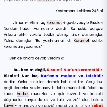
Kastamonu Lahikası 248 p1
…İmam-ı Ali’nin üç
keramet
-i gaybiyesiyle Risale-i
Nur’dan haber vermesine dairdir. Bu sekiz parçayı
Ankara ehl-i vukufu tedkik etmiş, itiraz etmemişler.
Yalnız demişler: “Bu yazılmamalı idi.
Keramet
sahibi,
kerametini yazamaz.”
Ben de onlara cevab verdim ki:
Bu, benim değil,
Risale-i Nur’un kerametidir.
Risale-i Nur ise,
Kur’anın malıdır ve tefsiridir
dedim. Onlar sustular, demek kabul ettiler. Gerçi bu
çeşit ikramlar yazılmasaydı daha münasibdi, fakat bu
kadar
hadsiz
muarızlar ve çok kuvvetli ve kesretli
düşmanlar karşısında az ve fakir ve zaîf olan bizlere
kuvve
-i maneviye ve gaybî imdad ve teşci’ ve
sebat