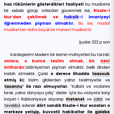
has rükünlerin gösterdikleri faaliyeti
bu musibete
bir sebeb görüp onlardan gücenmek ise,
Risale-i
Nur’dan çekilmek ve
hakaik
-i imaniyeyi
öğrenmeden pişman olmaktır.
Bu ise, maddî
musibetten daha büyük bir manevî musibettir.
Şualar 322 p son
Kardeşlerim! Madem bir kısmın mahiyetleri bu tarzdır;
onlara, o kısma teslim olmak, bir
nevi
intihardır;
İslâmiyetten pişman olmaktır, belki dinden
insilah etmektir. Çünki
o derece ilhadda
taassub
etmiş ki;
bizim gibilerden yalnız teslimiyetle ve
tasannu
’ ile razı olmuyorlar.
“Kalbini ve vicdanını
bırak, yalnız dünyaya çalış” derler. İşte bu vaziyete karşı
inayet-i Rabbaniyeye dayanıp
metanet
ve
sabır
ve
tevekkül
ederek
dört sandık Risale-i Nur eczaları o
merkeze yetişip, kuvvetli hakikatlar ile
galebe