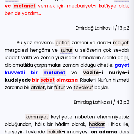
ve
metanet
vermek için mecburiyet-i kat’iyye oldu,
ben de yazdım…
Emirdağ Lahikası I / 13 p2
Bu yaz mevsimi,
gaflet
zamanı ve derd-i
maişet
meşgalesi hengâmı ve
şuhur
-u selâsenin çok sevablı
ibadet vakti ve zemin yüzündeki fırtınaların silâhla değil,
diplomatlıkla çarpışmaları zamanı olduğu cihetle;
gayet
kuvvetli bir
metanet
ve
vazife
-i nuriye-i
kudsiyede
bir
sebat
olmazsa
, Risale-i Nur’un hizmeti
zararına bir
atalet
, bir
fütur
ve
tevakkuf
başlar.
Emirdağ Lahikası I / 43 p2
…
kemmiyet
keyfiyete nisbeten ehemmiyetsiz
olduğundan, hâlis bir hâdim olarak,
hakikat
-ı ihlas ile,
herşeyin fevkinde
hakaik
-i imaniyeyi
on adama
ders