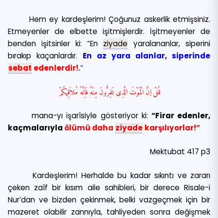
Hem ey kardeşlerim! Çoğunuz askerlik etmişsiniz.
Etmeyenler de elbette işitmişlerdir. İşitmeyenler de
benden işitsinler ki: “En
ziyade
yaralananlar, siperini
bırakıp kaçanlardır.
En az yara alanlar, siperinde
sebat
edenlerdir!.
“
قُلْ اِنَّ الْمَوْتَ الَّذِى تَفِرُّونَ مِنْهُ فَاِنَّهُ مُلاَقِيكُمْ
mana-yı işarîsiyle gösteriyor ki:
“Firar edenler,
kaçmalarıyla
ölümü daha
ziyade
karşılıyorlar!”
Mektubat 417 p3
Kardeşlerim! Herhalde bu kadar sıkıntı ve zararı
çeken zaîf bir kısım aile sahibleri, bir derece Risale-i
Nur’dan ve bizden çekinmek, belki vazgeçmek için bir
mazeret olabilir zannıyla, tahliyeden sonra değişmek