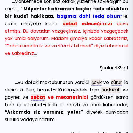
…Mahkemede son söz olarak yüzlerine söylediğim bu
cümle:
“Milyonlar kahraman başlar feda oldukları
bir kudsî hakikata,
başımız dahi feda olsun”
ile,
bizim nihayete kadar
sebat
edeceğimizi
dava
etmişiz. Bu davadan vazgeçilmez. İçinizde vazgeçecek
yok ümid ediyorum. Madem şimdiye kadar sabrettiniz,
“Daha kısmetimiz ve vazifemiz bitmedi” diye tahammül
ve sabrediniz…
Şualar 339 p1
…Bu defaki mektubunuzun verdiği
şevk
ve
sürur
ile
derim ki: Ben, hizmet-i Kur’aniyedeki tam
sadakat
ve
gayret ve
sebat
ve metanetinizi
gördükten sonra
tam bir istirahat-ı kalb ile mevti ve eceli kabul eder,
“Arkamda siz varsınız, yeter”
diyerek dünyadan
sürurla vedaya hazırım.