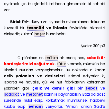
ayrılmak için bu şiddetli imtihana girmemizin iki sebebi
var:
Birisi:
Ehl-i dünya ve siyasetin evhamlarına dokunan
kuvvetli bir
tesanüd
ve ihlasla
fevkalâde hizmet-i
diniyedir; zulm-ü
beşer
buna baktı.
Şualar 300 p3
…O plânların en
mühim
bir esası; has,
sebatkâr
kardeşlerimizi soğutmak
,
fütur
vermek, mümkün ise
Risale-i Nur’dan vazgeçirmektir. Bu noktada o kadar
acib yalanları ve desiseleri
istimal ediyorlar ki,
Isparta ve havalisi, gül ve nur fabrikasının kahraman
şakirdleri gibi,
çelik ve demir gibi bir
sebat
ve
sadakat
ve
metanet
lâzım ki dayanabilsin. Bazı da dost
suretinde hulûl edip, korkutmak mümkünse, habbeyi
kubbe edip
evham
veriyorlar. “Aman, aman Said’e