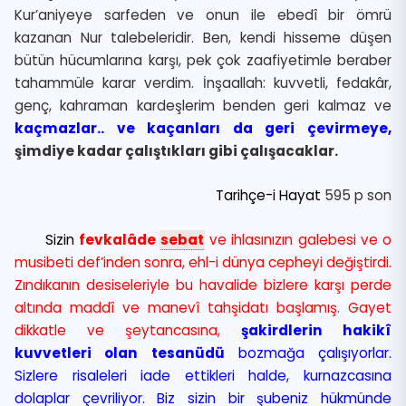
Kur’aniyeye sarfeden ve onun ile ebedî bir ömrü
kazanan Nur talebeleridir. Ben, kendi hisseme düşen
bütün hücumlarına karşı, pek çok zaafiyetimle beraber
tahammüle karar verdim. İnşaallah: kuvvetli, fedakâr,
genç, kahraman kardeşlerim benden geri kalmaz ve
kaçmazlar.. ve kaçanları da geri çevirmeye,
şimdiye kadar çalıştıkları gibi çalışacaklar.
Tarihçe-i Hayat
595 p son
Sizin
fevkalâde
sebat
ve ihlasınızın galebesi ve o
musibeti def’inden sonra, ehl-i dünya cepheyi değiştirdi.
Zındıkanın desiseleriyle bu havalide bizlere karşı perde
altında maddî ve manevî tahşidatı başlamış. Gayet
dikkatle ve şeytancasına,
şakirdlerin hakikî
kuvvetleri olan tesanüdü
bozmağa çalışıyorlar.
Sizlere risaleleri iade ettikleri halde, kurnazcasına
dolaplar çevriliyor. Biz sizin bir şubeniz hükmünde