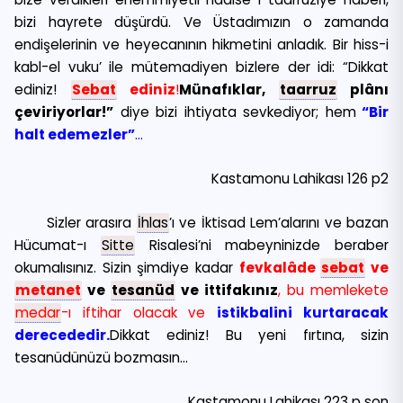
bizi hayrete düşürdü. Ve Üstadımızın o zamanda
endişelerinin ve heyecanının hikmetini anladık. Bir hiss-i
kabl-el vuku’ ile mütemadiyen bizlere der idi: “Dikkat
ediniz!
Sebat
ediniz
!
Münafıklar,
taarruz
plânı
çeviriyorlar!”
diye bizi ihtiyata sevkediyor; hem
“Bir
halt edemezler”
…
Kastamonu Lahikası 126 p2
Sizler arasıra
İhlas
’ı ve İktisad Lem’alarını ve bazan
Hücumat-ı
Sitte
Risalesi’ni mabeyninizde beraber
okumalısınız. Sizin şimdiye kadar
fevkalâde
sebat
ve
metanet
ve
tesanüd
ve ittifakınız
, bu memlekete
medar
-ı iftihar olacak ve
istikbalini kurtaracak
derecededir.
Dikkat ediniz! Bu yeni fırtına, sizin
tesanüdünüzü bozmasın…
Kastamonu Lahikası 223 p son