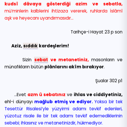
kudsî dâvaya gösterdiği azim ve sebatla,
mü’minlerin kalblerini ihtizaza vererek, ruhlarda İslâmî
aşk ve heyecanı uyandırmasıdır…
Tarihçe-i Hayat 23 p son
Aziz,
sıddık
kardeşlerim!
Sizin
sebat
ve metanetiniz,
masonların ve
münafıkların bütün
plânlarını akîm bırakıyor
.
Şualar 302 p1
…Evet
azm ü sebatınız
ve
ihlas ve ciddiyetiniz,
ehl-i dünyayı
mağlub etmiş ve ediyor.
Yoksa bir tek
Tesettür Risalesi’yle yüzyirmi adamı tevkif edenleri,
yüzotuz risale ile bir tek adamı tevkif edemediklerinin
sebebi; ihlasınız ve metanetinizdir, hükmediyor.