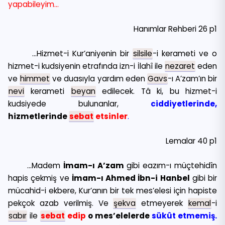
yapabileyim…
Hanımlar Rehberi 26 p1
…Hizmet-i Kur’aniyenin bir
silsile
-i kerameti ve o
hizmet-i kudsiyenin etrafında izn-i İlahî ile
nezaret
eden
ve
himmet
ve duasıyla yardım eden
Gavs
-ı A’zam’ın bir
nevi
kerameti
beyan
edilecek. Tâ ki, bu hizmet-i
kudsiyede bulunanlar,
ciddiyetlerinde,
hizmetlerinde
sebat
etsinler
.
Lemalar 40 p1
…Madem
İmam-ı A’zam
gibi eazım-ı müçtehidîn
hapis çekmiş ve
İmam-ı Ahmed İbn-i Hanbel
gibi bir
mücahid-i ekbere, Kur’anın bir tek mes’elesi için hapiste
pekçok azab verilmiş. Ve
şekva
etmeyerek
kemal
-i
sabır
ile
sebat
edip
o mes’elelerde
sükût etmemiş.