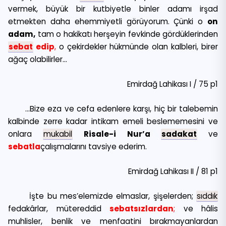
vermek, büyük bir kutbiyetle binler adamı irşad
etmekten daha ehemmiyetli görüyorum. Çünki o
on
adam,
tam o hakikatı herşeyin fevkinde gördüklerinden
sebat
edip
,
o çekirdekler hükmünde olan kalbleri, birer
ağaç olabilirler…
Emirdağ Lahikası I / 75 p1
…Bize eza ve cefa edenlere karşı, hiç bir talebemin
kalbinde zerre kadar intikam emeli beslememesini ve
onlara
mukabil
Risale-i Nur’a
sadakat
ve
sebatla
çalışmalarını tavsiye ederim.
Emirdağ Lahikası II / 81 p1
İşte bu mes’elemizde elmaslar, şişelerden;
sıddık
fedakârlar, mütereddid
sebatsızlardan
;
ve hâlis
muhlisler, benlik ve menfaatini bırakmayanlardan