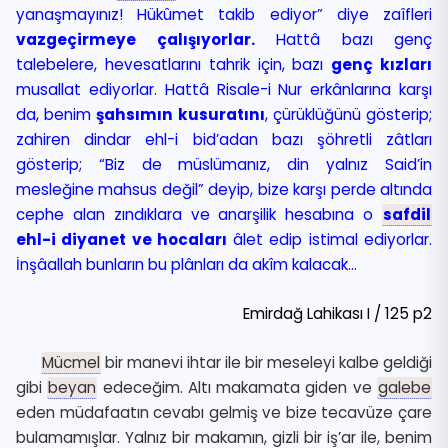
yanaşmayınız! Hükûmet takib ediyor” diye zaîfleri
vazgeçirmeye çalışıyorlar.
Hattâ bazı genç
talebelere, hevesatlarını tahrik için, bazı
genç kızları
musallat ediyorlar. Hattâ Risale-i Nur erkânlarına karşı
da, benim
şahsımın kusuratını
, çürüklüğünü gösterip;
zahiren dindar ehl-i bid’adan bazı şöhretli zâtları
gösterip; “Biz de müslümanız, din yalnız Said’in
mesleğine mahsus değil” deyip, bize karşı perde altında
cephe alan zındıklara ve anarşilik hesabına o
safdil
ehl-i diyanet ve hocaları
âlet edip istimal ediyorlar.
İnşâallah bunların bu plânları da akîm kalacak…
Emirdağ Lahikası I / 125 p2
Mücmel
bir manevi ihtar ile bir meseleyi kalbe geldiği
gibi
beyan
edeceğim. Altı makamata giden ve
galebe
eden müdafaatın cevabı gelmiş ve bize tecavüze çare
bulamamışlar. Yalnız bir makamın, gizli bir iş’ar ile, benim