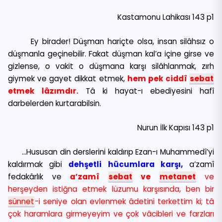
Kastamonu Lahikası 143 p1
Ey birader! Düşman hariçte olsa, insan silâhsız o
düşmanla geçinebilir. Fakat düşman kal’a içine girse ve
gizlense, o vakit o düşmana karşı silâhlanmak, zırh
giymek ve gayet dikkat etmek,
hem pek ciddî
sebat
etmek lâzımdır.
Tâ ki hayat-ı ebediyesini hafî
darbelerden kurtarabilsin.
Nurun İlk Kapısı 143 p1
…Hususan din derslerini kaldırıp Ezan-ı Muhammedî’yi
kaldırmak gibi
dehşetli hücumlara karşı,
a’zamî
fedakârlık ve
a’zamî
sebat
ve
metanet
ve
herşeyden istiğna etmek lüzumu karşısında, ben bir
sünnet
-i seniye olan evlenmek âdetini terkettim ki; tâ
çok haramlara girmeyeyim ve çok vâcibleri ve farzları