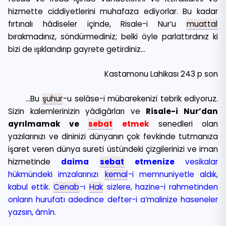
hizmette ciddiyetlerini muhafaza ediyorlar. Bu kadar
fırtınalı hâdiseler içinde, Risale-i Nur’u
muattal
bırakmadınız, söndürmediniz; belki öyle parlattırdınız ki
bizi de ışıklandırıp gayrete getirdiniz…
Kastamonu Lahikası 243 p son
…Bu
şuhur
-u selâse-i mübarekenizi tebrik ediyoruz.
Sizin kalemlerinizin yâdigârları ve
Risale-i Nur’dan
ayrılmamak ve
sebat
etmek
senedleri olan
yazılarınızı ve dininizi dünyanın çok fevkinde tutmanıza
işaret veren dünya sureti üstündeki çizgilerinizi ve iman
hizmetinde
daima
sebat
etmenize
vesikalar
hükmündeki imzalarınızı
kemal
-i memnuniyetle aldık,
kabul ettik.
Cenab
-ı
Hak
sizlere, hazine-i rahmetinden
onların hurufatı adedince defter-i a’malinize haseneler
yazsın, âmîn.