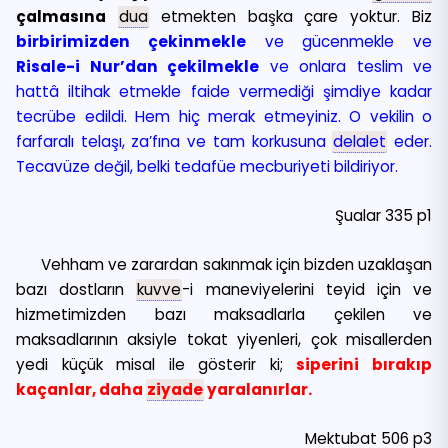
çalmasına
dua
etmekten başka çare yoktur. Biz
birbirimizden çekinmekle
ve gücenmekle ve
Risale-i Nur’dan çekilmekle
ve onlara teslim ve
hattâ iltihak etmekle faide vermediği şimdiye kadar
tecrübe edildi. Hem hiç merak etmeyiniz. O vekilin o
farfaralı telaşı, za’fına ve tam korkusuna
delalet
eder.
Tecavüze değil, belki tedafüe mecburiyeti bildiriyor.
Şualar 335 p1
Vehham ve zarardan sakınmak için bizden uzaklaşan
bazı dostların
kuvve
-i maneviyelerini teyid için ve
hizmetimizden bazı maksadlarla çekilen ve
maksadlarının aksiyle tokat yiyenleri, çok misallerden
yedi küçük misal ile gösterir ki;
siperini bırakıp
kaçanlar, daha
ziyade
yaralanırlar.
Mektubat 506 p3