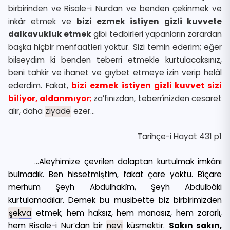
birbirinden ve Risale-i Nurdan ve benden çekinmek ve
inkâr etmek ve
bizi ezmek istiyen gizli kuvvete
dalkavukluk etmek
gibi tedbirleri yapanların zarardan
başka hiçbir menfaatleri yoktur. Sizi temin ederim; eğer
bilseydim ki benden teberri etmekle kurtulacaksınız,
beni tahkir ve ihanet ve gıybet etmeye izin verip helâl
ederdim. Fakat,
bizi ezmek istiyen gizli kuvvet sizi
biliyor, aldanmıyor
;
za’fınızdan, teberrînizden cesaret
alır, daha
ziyade
ezer…
Tarihçe-i Hayat 431 p1
…
Aleyhimize çevrilen dolaptan kurtulmak imkânı
bulmadık. Ben hissetmiştim, fakat çare yoktu. Bîçare
merhum Şeyh Abdülhakîm, Şeyh Abdülbâki
kurtulamadılar. Demek bu musibette biz birbirimizden
şekva
etmek; hem haksız, hem manasız, hem zararlı,
hem Risale-i Nur’dan bir
nevi
küsmektir.
Sakın sakın,