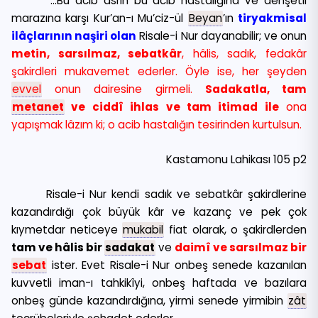
…Bu acib asrın bu acib hastalığına ve dehşetli
marazına karşı Kur’an-ı Mu’ciz-ül
Beyan
’ın
tiryakmisal
ilâçlarının naşiri olan
Risale-i Nur dayanabilir; ve onun
metin, sarsılmaz, sebatkâr
, hâlis, sadık, fedakâr
şakirdleri mukavemet ederler. Öyle ise, her şeyden
evvel
onun dairesine girmeli.
Sadakatla, tam
metanet
ve ciddî ihlas ve tam itimad ile
ona
yapışmak lâzım ki; o acib hastalığın tesirinden kurtulsun.
Kastamonu Lahikası 105 p2
Risale-i Nur kendi sadık ve sebatkâr şakirdlerine
kazandırdığı çok büyük kâr ve kazanç ve pek çok
kıymetdar neticeye
mukabil
fiat olarak, o şakirdlerden
tam ve hâlis bir
sadakat
ve
daimî ve sarsılmaz bir
sebat
ister. Evet Risale-i Nur onbeş senede kazanılan
kuvvetli iman-ı tahkikîyi, onbeş haftada ve bazılara
onbeş günde kazandırdığına, yirmi senede yirmibin
zât