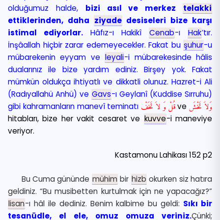
olduğumuz halde,
bizi asıl ve merkez
telakki
ettiklerinden, daha
ziyade
desiseleri bize karşı
istimal ediyorlar.
Hâfız-ı Hakikî
Cenab
-ı
Hak
’tır.
İnşâallah hiçbir zarar edemeyecekler. Fakat bu
şuhur
-u
mübarekenin eyyam ve
leyali
-i mübarekesinde hâlis
dualarınız ile bize yardım ediniz. Birşey yok. Fakat
mümkün oldukça ihtiyatlı ve dikkatli olunuz. Hazret-i Ali
(Radıyallahü Anhü) ve
Gavs
-ı Geylanî (Kuddise Sırruhu)
gibi kahramanların manevî teminatı
قُلْ وَ لاَ تَخَفْ
ve
وَلاَ تَخْشَ
hitabları, bize her vakit cesaret ve
kuvve
-i maneviye
veriyor.
Kastamonu Lahikası 152 p2
Bu Cuma gününde
mühim
bir
hizb
okurken siz hatıra
geldiniz. “Bu musibetten kurtulmak için ne yapacağız?”
lisan
-ı hâl ile dediniz. Benim kalbime bu geldi:
Sıkı bir
tesanüdle, el ele, omuz omuza veriniz.
Çünki;