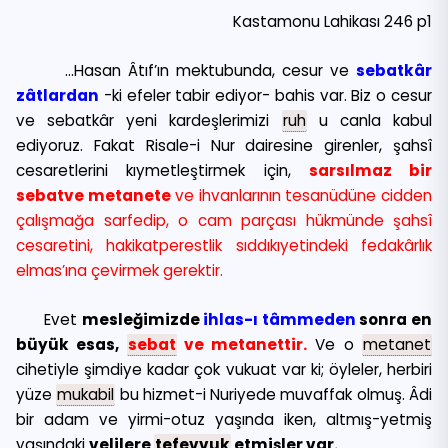
Kastamonu Lahikası 246 p1
…Hasan Âtıf’ın mektubunda, cesur ve
sebatkâr
zâtlardan
-ki efeler tabir ediyor- bahis var. Biz o cesur
ve sebatkâr yeni kardeşlerimizi
ruh
u canla kabul
ediyoruz. Fakat Risale-i Nur dairesine girenler, şahsî
cesaretlerini kıymetleştirmek için,
sarsılmaz bir
sebatve metanete
ve ihvanlarının tesanüdüne cidden
çalışmağa sarfedip, o cam parçası hükmünde şahsî
cesaretini, hakikatperestlik sıddıkıyetindeki fedakârlık
elmas’ına çevirmek gerektir.
Evet
mesleğimizde
ihlas-ı tâmmeden
sonra en
büyük esas,
sebat
ve metanettir.
Ve o
metanet
cihetiyle şimdiye kadar çok vukuat var ki; öyleler, herbiri
yüze
mukabil
bu hizmet-i Nuriyede muvaffak olmuş. Âdi
bir adam ve yirmi-otuz yaşında iken, altmış-yetmiş
yaşındaki
velilere
tefevvuk
etmişler var.