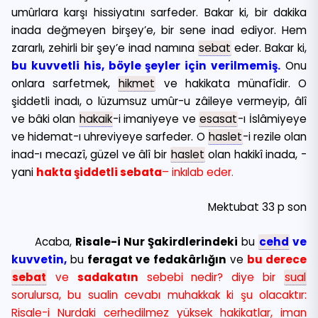
umûrlara karşı hissiyatını sarfeder. Bakar ki, bir dakika
inada değmeyen birşey’e, bir sene inad ediyor. Hem
zararlı, zehirli bir şey’e inad namına
sebat
eder. Bakar ki,
bu kuvvetli his, böyle şeyler için verilmemiş.
Onu
onlara sarfetmek,
hikmet
ve hakikata münafîdir. O
şiddetli inadı, o lüzumsuz umûr-u zâileye vermeyip, âlî
ve bâki olan
hakaik
-i imaniyeye ve
esasat
-ı İslâmiyeye
ve hidemat-ı uhreviyeye sarfeder. O
haslet
-i rezile olan
inad-ı mecazî, güzel ve âlî bir
haslet
olan hakikî inada, -
yani
hakta şiddetli sebata
– inkılab eder.
Mektubat 33 p son
Acaba,
Risale-i Nur Şakirdlerindeki
bu
cehd
ve
kuvvetin,
bu
feragat ve fedakârlığın
ve
bu derece
sebat
ve
sadakatın
sebebi nedir? diye bir
sual
sorulursa, bu sualin cevabı muhakkak ki şu olacaktır:
Risale-i Nurdaki cerhedilmez yüksek hakikatlar, iman