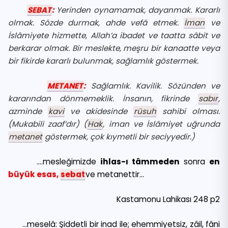
SEBAT
:
Yerinden oynamamak, dayanmak. Kararlı
olmak. Sözde durmak, ahde vefâ etmek.
İman
ve
İslâmiyete hizmette, Allah’a ibadet ve taatta sâbit ve
berkarar olmak. Bir meslekte, meşru bir kanaatte veya
bir fikirde kararlı bulunmak, sağlamlık göstermek.
METANET
:
Sağlamlık. Kavilik. Sözünden ve
kararından dönmemeklik. İnsanın, fikrinde
sabır
,
azminde
kavi
ve akidesinde
rüsuh
sahibi olması.
(Mukabili zaaf’dır) (
Hak
, iman ve İslâmiyet uğrunda
metanet
göstermek, çok kıymetli bir seciyyedir.)
….mesleğimizde
ihlas-ı tâmmeden
sonra
en
büyük esas,
sebat
ve metanettir…
Kastamonu Lahikası 248 p2
…meselâ: Şiddetli bir inad ile; ehemmiyetsiz, zâil, fâni