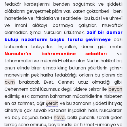
fedakâr kardeşlerimi benden soğutmak ve şiddetli
alâkalarını gevşetmek plânı var. Zaten çoktanberi
–
beni
ihanetlerle ve iftiralarla ve tecritlerle- bu kudsî ve uhrevî
ve imanî alâkayı bozmaya çalıştılar, muvaffak
olamadılar. Şimdi Nurcuları ürkütmek,
zaif bir damar
bulup nazarlarını başka tarafa çevirmeye
bazı
bahaneleri buluyorlar. İnşaallah, demir gibi metin
Nurcular’ın kahramanâne sebatları
ve
tahammülleri ve mücahid-i ekber olan Nur’un hakikatları;
onun elinde birer elmas kılınç bulunan şâkirtlerin şahs-ı
manevisinin pek harika fedakârlığı, onların bu planını da
akim
bırakacak. Evet, Cennet ucuz olmadığı gibi,
Cehennem dahi lüzumsuz değil. Sizlere tekrar ile
beyan
edilmiş; eski zamanın kahraman mücahidlerine nisbeten
en az zahmet, ağır
şerait
ve bu zamanın şiddeti ihtiyaç
cihetiyle çok sevab kazanan inşaallah halis Nurculardır.
Ve boş boşuna, bad-ı
heva
, belki günahlı, zararlı giden
birkaç sene ömrünü, böyle kudsî bir hizmet-i imaniye ve