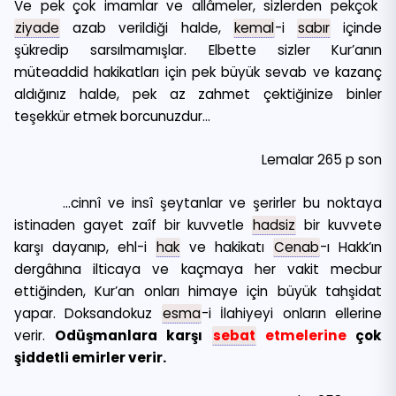
Ve pek çok imamlar ve allâmeler, sizlerden pekçok
ziyade
azab verildiği halde,
kemal
-i
sabır
içinde
şükredip sarsılmamışlar. Elbette sizler Kur’anın
müteaddid hakikatları için pek büyük sevab ve kazanç
aldığınız halde, pek az zahmet çektiğinize binler
teşekkür etmek borcunuzdur…
Lemalar 265 p son
…cinnî ve insî şeytanlar ve şerirler bu noktaya
istinaden gayet zaîf bir kuvvetle
hadsiz
bir kuvvete
karşı dayanıp, ehl-i
hak
ve hakikatı
Cenab
-ı Hakk’ın
dergâhına ilticaya ve kaçmaya her vakit mecbur
ettiğinden, Kur’an onları himaye için büyük tahşidat
yapar. Doksandokuz
esma
-i İlahiyeyi onların ellerine
verir.
Odüşmanlara karşı
sebat
etmelerine
çok
şiddetli emirler verir.