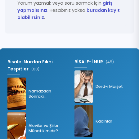
Yorum yazmak veya soru sormak için
giriş
yapmalısınız
. Hesabınız yoksa
buradan kayıt
olabilirsiniz
.
Risalei Nurdan Fıkhi
RİSALE-İ NUR
(45)
Tespitler
(68)
Derd-i Maişet
Namazdan
Sonraki
Tesbihatın Önemi
Nedir?
Kadınlar
Aleviler ve Şiiler
Münafık mıdır?