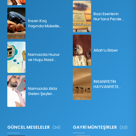
Bazı Eserlerin
Nur’lara Perde
İnsan Kaç
Olması
Yaşında Mükellef
Olur?
Allah’u Ekber
Namazda Huzur
ve Huşu Nasıl
Sağlanır?
İNSANİYETİN
HAYVANİYETE
Namazda Akla
İNKILABI
Gelen Şeyler
Namazı Bozar
mı?
GÜNCEL MESELELER
GAYRİ MÜNTEŞİRLER
(34)
(33)