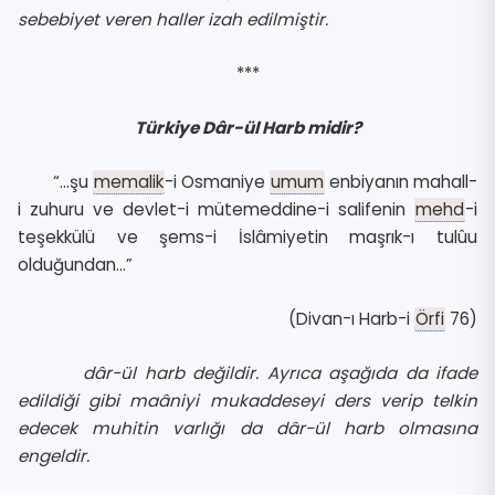
sebebiyet veren haller izah edilmiştir.
***
Türkiye Dâr-ül Harb midir?
“…şu
memalik
-i Osmaniye
umum
enbiyanın mahall-
i zuhuru ve devlet-i mütemeddine-i salifenin
mehd
-i
teşekkülü ve şems-i İslâmiyetin maşrık-ı tulûu
olduğundan…”
(Divan-ı Harb-i
Örfi
76
)
dâr-ül harb değildir. Ayrıca aşağıda da ifade
edildiği gibi maâniyi mukaddeseyi ders verip telkin
edecek muhitin varlığı da dâr-ül harb olmasına
engeldir.