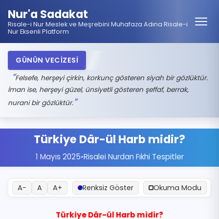
Nur'a Sadakat
Risale-i Nur Meslek ve Meşrebini Muhafaza Adına Risale-i
Nur Eksenli Platform
GÜNÜN VECİZESİ
Felsefe, herşeyi çirkin, korkunç gösteren siyah bir gözlüktür.
İman ise, herşeyi güzel, ünsiyetli gösteren şeffaf, berrak,
nurani bir gözlüktür.
Türkiye Dâr-ül Harb midir?
1 Mayıs 2025
•
Risalei Nurdan Fıkhi Tespitler
A−
A
A+
Renksiz Göster
Okuma Modu
Türkiye Dâr-ül Harb midir?