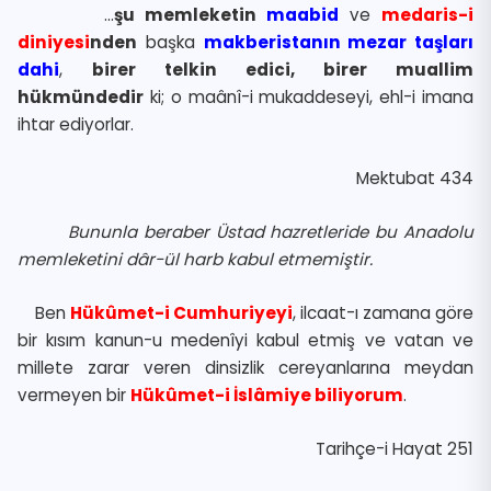
…
şu memleketin
maabid
ve
medaris-i
diniyesi
nden
başka
makberistanın mezar taşları
dahi
,
birer telkin edici, birer muallim
hükmündedir
ki; o maânî-i mukaddeseyi, ehl-i imana
ihtar ediyorlar.
Mektubat 434
Bununla beraber Üstad hazretleride bu Anadolu
memleketini dâr-ül harb kabul etmemiştir.
Ben
Hükûmet-i Cumhuriyeyi
, ilcaat-ı zamana göre
bir kısım kanun-u medenîyi kabul etmiş ve vatan ve
millete zarar veren dinsizlik cereyanlarına meydan
vermeyen bir
Hükûmet-i İslâmiye biliyorum
.
Tarihçe-i Hayat 251