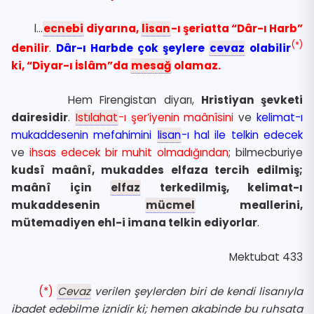
l…
ecnebi
diyarına,
lisan
-ı şeriatta “Dâr-ı Harb”
(*)
denilir
.
Dâr-ı Harbde çok şeylere
cevaz
olabilir
ki, “Diyar-ı İslâm”da
mesağ
olamaz.
Hem Firengistan diyarı,
Hristiyan şevketi
dairesidir
.
Istılahat
-ı şer’iyenin maânîsini
ve
kelimat-ı
mukaddesenin mefahimini
lisan
-ı hal ile telkin edecek
ve
ihsas edecek bir muhit olmadığından
; bilmecburiye
kudsî maânî, mukaddes elfaza tercih edilmiş;
maânî için
elfaz
terkedilmiş, kelimat-ı
mukaddesenin
mücmel
meallerini,
mütemadiyen ehl-i imana telkin ediyorlar
.
Mektubat 433
(*)
Cevaz
verilen şeylerden biri de kendi lisanıyla
ibadet edebilme iznidir ki; hemen akabinde bu ruhsata