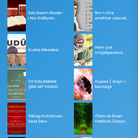
Eski Basım Risale-
İlm-i cifre
i Nur Küllliyatı
anahtar olacak
(Pdf)
bir ders
Hem çok
Kudüs Meselesi
müşkilpesend
olma
OY KULLANMAK
Gıybet / Gayr-i
ŞİRK Mİ? HANGİ
Münteşir
ÖLÇÜLERE GÖRE
OY KULLANILMALI?
Yılbaşı Kutlaması
Ölüm ve İman
Sesli Ders
Hakikatı (Gayri
Münteşir)