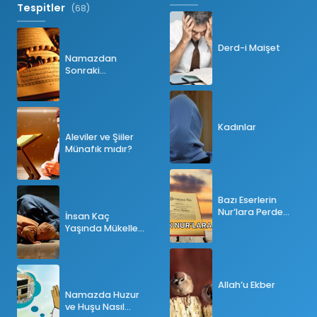
Tespitler
(68)
Derd-i Maişet
Namazdan
Sonraki
Tesbihatın Önemi
Nedir?
Kadınlar
Aleviler ve Şiiler
Münafık mıdır?
Bazı Eserlerin
Nur’lara Perde
İnsan Kaç
Olması
Yaşında Mükellef
Olur?
Allah’u Ekber
Namazda Huzur
ve Huşu Nasıl