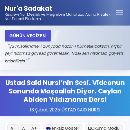
Nur'a Sadakat
Risale-i Nur Meslek ve Meşrebini Muhafaza Adına Risale-i
Nur Eksenli Platform
GÜNÜN VECİZESİ
Şu misafirhane-i dünyada nazar-ı hikmetle baksan, hiçbir
şeyi nizamsız gayesiz göremezsin. Nasıl sen nizamsız, gayesiz
kalabilirsin?
Ustad Said Nursi’nin Sesi. Videonun
Sonunda Maşaallah Diyor. Ceylan
Abiden Yıldızname Dersi
13 Şubat 2025
•
ÜSTAD SAİD NURSİ
A−
A
A+
Renksiz Göster
Okuma Modu