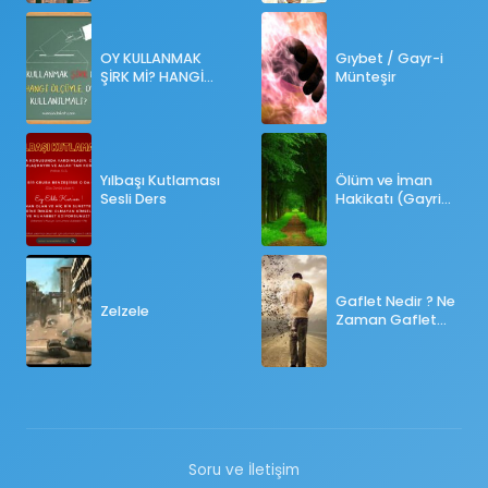
OY KULLANMAK
Gıybet / Gayr-i
ŞİRK Mİ? HANGİ
Münteşir
ÖLÇÜLERE GÖRE
OY KULLANILMALI?
Yılbaşı Kutlaması
Ölüm ve İman
Sesli Ders
Hakikatı (Gayri
Münteşir)
Gaflet Nedir ? Ne
Zelzele
Zaman Gaflet
Basar ?
Soru ve İletişim