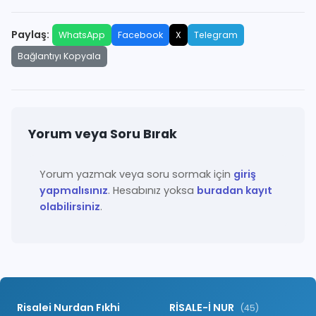
Paylaş:
WhatsApp
Facebook
X
Telegram
Bağlantıyı Kopyala
Yorum veya Soru Bırak
Yorum yazmak veya soru sormak için
giriş
yapmalısınız
. Hesabınız yoksa
buradan kayıt
olabilirsiniz
.
Risalei Nurdan Fıkhi
RİSALE-İ NUR
(45)