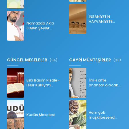
Sağlanır?
İNSANİYETİN
HAYVANİYETE
Namazda Akla
İNKILABI
Gelen Şeyler
Namazı Bozar
mı?
GÜNCEL MESELELER
GAYRİ MÜNTEŞİRLER
(34)
(33)
Eski Basım Risale-
İlm-i cifre
i Nur Küllliyatı
anahtar olacak
(Pdf)
bir ders
Hem çok
Kudüs Meselesi
müşkilpesend
olma