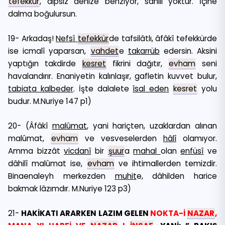
tefekkür
, dipsiz denize benziyor, sahili yoktur. İçine
dalma boğulursun.
19- Arkadaş!
Nefsî
tefekkür
de tafsilâtlı, âfâkî tefekkürde
ise icmalî yaparsan,
vahdet
e
takarrüb
edersin. Aksini
yaptığın takdirde
kesret
fikrini dağıtır,
evham
seni
havalandırır. Enaniyetin kalınlaşır, gafletin kuvvet bulur,
tabiata kalbeder
. İşte dalalete
îsal eden
kesret
yolu
budur. M.Nuriye 147 p1)
20- (Âfâkî
malûmat
, yani hariçten, uzaklardan alınan
malûmat,
evham
ve vesveselerden
hâlî
olamıyor.
Amma bizzât
vicdanî
bir
şuur
a
mahal
olan
enfüsî
ve
dâhilî malûmat ise,
evham
ve ihtimallerden temizdir.
Binaenaleyh merkezden
muhit
e, dâhilden harice
bakmak lâzımdır. M.Nuriye 123 p3)
21-
HAKİKATI ARARKEN LAZIM GELEN
NOKTA-İ
NAZAR
,