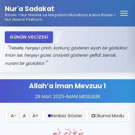
Nur'a Sadakat
Risale-i Nur Meslek ve Meşrebini Muhafaza Adına Risale-i
Nur Eksenli Platform
GÜNÜN VECİZESİ
Felsefe, herşeyi çirkin, korkunç gösteren siyah bir gözlüktür.
İman ise, herşeyi güzel, ünsiyetli gösteren şeffaf, berrak,
nurani bir gözlüktür.
Allah’a İman Mevzuu 1
29 Mart 2025
•
İMANİ MESELELER
A−
A
A+
Renksiz Göster
Okuma Modu
بِسْمِ اللّٰهِ الرَّحْمٰنِ الرَّحِيمِ