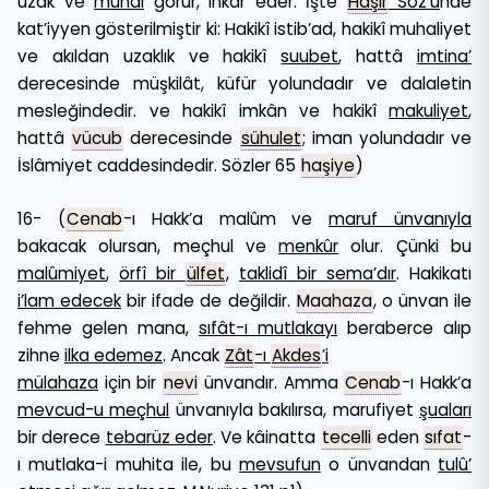
uzak ve
muhal
görür, inkâr eder. İşte
Haşir
Söz’ü
nde
kat’iyyen gösterilmiştir ki: Hakikî istib’ad, hakikî muhaliyet
ve akıldan uzaklık ve hakikî
suubet
, hattâ
imtina’
derecesinde müşkilât, küfür yolundadır ve dalaletin
mesleğindedir. ve hakikî imkân ve hakikî
makuliyet
,
hattâ
vücub
derecesinde
sühulet
; iman yolundadır ve
İslâmiyet caddesindedir. Sözler 65
haşiye
)
16- (
Cenab
-ı Hakk’a malûm ve
maruf
ünvanıyla
bakacak olursan, meçhul ve
menkûr
olur. Çünki bu
malûmiyet
,
örfî bir
ülfet
,
taklidî bir sema’dır
. Hakikatı
i’lam edecek
bir ifade de değildir.
Maahaza
, o ünvan ile
fehme gelen mana,
sıfât-ı mutlakayı
beraberce alıp
zihne
ilka edemez
. Ancak
Zât
-ı
Akdes
’i
mülahaza
için bir
nevi
ünvandır. Amma
Cenab
-ı Hakk’a
mevcud-u meçhul
ünvanıyla bakılırsa, marufiyet
şuaları
bir derece
tebarüz eder
. Ve kâinatta
tecelli
eden
sıfat
-
ı mutlaka-i muhita ile, bu
mevsufun
o ünvandan
tulû’