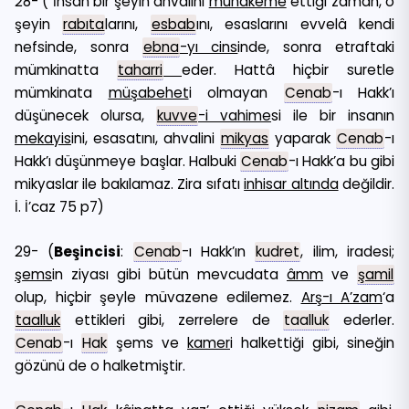
28- ( İnsan bir şeyin ahvalini
muhakeme
ettiği zaman, o
şeyin
rabıta
larını,
esbab
ını, esaslarını evvelâ kendi
nefsinde, sonra
ebna
-yı cins
inde, sonra etraftaki
mümkinatta
taharri
eder. Hattâ hiçbir suretle
mümkinata
müşabehet
i olmayan
Cenab
-ı Hakk’ı
düşünecek olursa,
kuvve
-i vahime
si ile bir insanın
mekayis
ini, esasatını, ahvalini
mikyas
yaparak
Cenab
-ı
Hakk’ı düşünmeye başlar. Halbuki
Cenab
-ı Hakk’a bu gibi
mikyaslar ile bakılamaz. Zira sıfatı
inhisar altında
değildir.
İ. İ’caz 75 p7)
29- (
Beşincisi
:
Cenab
-ı Hakk’ın
kudret
, ilim, iradesi;
şems
in ziyası gibi bütün mevcudata
âmm
ve
şamil
olup, hiçbir şeyle müvazene edilemez.
Arş-ı A’zam
‘a
taalluk
ettikleri gibi, zerrelere de
taalluk
ederler.
Cenab
-ı
Hak
şems ve
kamer
i halkettiği gibi, sineğin
gözünü de o halketmiştir.