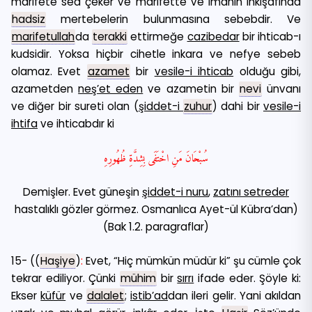
marifete sed çeker ve marifette ve imanın inkişafında
hadsiz
mertebelerin bulunmasına sebebdir. Ve
marifetullah
da
terakki
ettirmeğe
cazibedar
bir ihticab-ı
kudsidir. Yoksa hiçbir cihetle inkara ve nefye sebeb
olamaz. Evet
azamet
bir
vesile-i ihticab
olduğu gibi,
azametden
neş’et eden
ve azametin bir
nevi
ünvanı
ve diğer bir sureti olan (
şiddet-i
zuhur
) dahi bir
vesile-i
ihtifa
ve ihticabdır ki
سُبْحَانَ مَنِ اخْتَفَى بِشِدَّةِ ظُهُورِهِ
Demişler. Evet güneşin
şiddet-i nuru
,
zatını
setreder
hastalıklı gözler görmez. Osmanlıca Ayet-ül Kübra’dan)
(Bak 1.2. paragraflar)
15- ((
Haşiye
)
:
Evet, “Hiç mümkün müdür ki” şu cümle çok
tekrar ediliyor. Çünki
mühim
bir
sırrı
ifade eder. Şöyle ki:
Ekser
küfür
ve
dalalet
;
istib’ad
dan ileri gelir. Yani akıldan