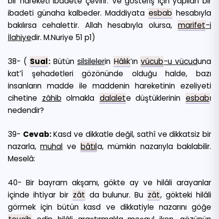
bir hareketi ibadete çevirir. Ve gösteriş için yapılan bir
ibadeti günaha kalbeder. Maddiyata
esbab
hesabıyla
bakılırsa cehalettir. Allah hesabıyla olursa,
marifet
-i
İlahiye
dir. M.Nuriye 51 p1)
38- (
Sual
:
Bütün
silsileler
in
Hâlık
’ın
vücub
-u vücud
una
kat’î şehadetleri gözönünde olduğu halde, bazı
insanların madde ile maddenin hareketinin ezeliyeti
cihetine
zâhib
olmakla
dalalet
e düştüklerinin
esbab
ı
nedendir?
39-
Cevab:
Kasd ve dikkatle değil, sathî ve dikkatsiz bir
nazarla,
muhal
ve
bâtıl
a, mümkin nazarıyla bakılabilir.
Meselâ:
40- Bir bayram akşamı, gökte ay ve hilâli arayanlar
içinde ihtiyar bir
zât
da bulunur. Bu
zât
, gökteki hilâli
görmek için bütün kasd ve dikkatiyle nazarını göğe