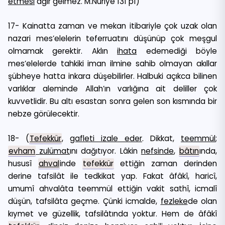
etmesi
ağır gelmez. M.Nuriye 131 p1)
17- Kainatta zaman ve mekan itibariyle çok uzak olan
nazari mes’elelerin teferruatını düşünüp çok meşgul
olmamak gerektir. Aklın
ihata
edemediği böyle
mes’elelerde tahkiki iman ilmine sahib olmayan akıllar
şübheye hatta inkara düşebilirler. Halbuki açıkca bilinen
varlıklar aleminde Allah’ın varlığına ait deliller çok
kuvvetlidir. Bu altı esastan sonra gelen son kısmında bir
nebze görülecektir.
18- (
Tefekkür
,
gafleti
izale eder
. Dikkat,
teemmül
;
evham
zulümat
ını dağıtıyor. Lâkin
nefsinde
,
bâtın
ında,
hususî
ahval
inde
tefekkür
ettiğin zaman derinden
derine tafsilât ile tedkikat yap. Fakat âfâkî, haricî,
umumî ahvalâta teemmül ettiğin vakit sathî, icmalî
düşün, tafsilâta geçme. Çünki icmalde,
fezleke
de olan
kıymet ve güzellik, tafsilâtında yoktur. Hem de âfâkî