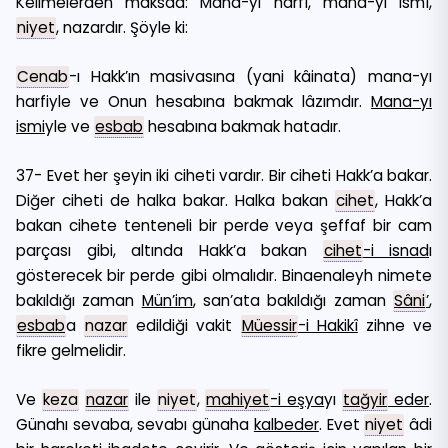
Kelimelerden maksad: Mana-yı harfî, mana-yı ismî,
niyet
, nazardır. Şöyle ki:
Cenab
-ı Hakk’ın masivasına (yani kâinata) mana-yı
harfiyle ve Onun hesabına bakmak lâzımdır.
Mana-yı
ismi
yle ve
esbab
hesabına bakmak hatadır.
37- Evet her şeyin iki ciheti vardır. Bir ciheti Hakk’a bakar.
Diğer ciheti de halka bakar. Halka bakan
cihet
, Hakk’a
bakan cihete tenteneli bir perde veya şeffaf bir cam
parçası gibi, altında Hakk’a bakan
cihet
-i isnad
ı
gösterecek bir perde gibi olmalıdır. Binaenaleyh nimete
bakıldığı zaman
Mün’im
, san’ata bakıldığı zaman
Sâni
’
,
esbab
a
nazar
edildiği vakit
Müessir
-i Hakikî
zihne ve
fikre gelmelidir.
Ve
keza
nazar
ile
niyet
,
mahiyet
-i eşya
yı
tağyir
eder
.
Günahı sevaba, sevabı günaha
kalbeder
. Evet
niyet
âdi