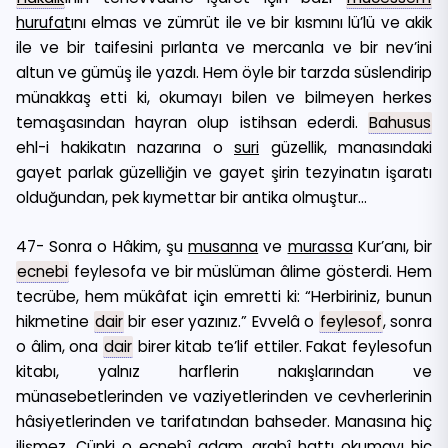
hurufat
ını elmas ve zümrüt ile ve bir kısmını lü’lü ve akik
ile ve bir taifesini pırlanta ve mercanla ve bir nev’ini
altun ve gümüş ile yazdı. Hem öyle bir tarzda süslendirip
münakkaş etti ki, okumayı bilen ve bilmeyen herkes
temaşasından hayran olup istihsan ederdi.
Bahusus
ehl-i hakikatın nazarına o
suri
güzellik, manasındaki
gayet parlak güzelliğin ve gayet şirin tezyinatın işaratı
olduğundan, pek kıymettar bir antika olmuştur…
47- Sonra o Hâkim, şu
musanna
ve
murassa
Kur’anı, bir
ecnebi
feylesofa ve bir müslüman âlime gösterdi. Hem
tecrübe, hem mükâfat için emretti ki: “Herbiriniz, bunun
hikmetine
dair
bir eser yazınız.” Evvelâ o
feylesof
, sonra
o âlim, ona
dair
birer kitab te’lif ettiler. Fakat feylesofun
kitabı, yalnız harflerin nakışlarından ve
münasebetlerinden ve vaziyetlerinden ve cevherlerinin
hâsiyetlerinden ve tarifatından bahseder. Manasına hiç
ilişmez. Çünki o ecnebî adam, arabî hattı okumayı hiç