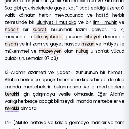
şirk ve küfür yoludur. Çünki Yirminci Mektub ve Yirmiikinci
Söz gibi çok risalelerde gayet kat’î isbat edildiği üzere: O
vakit kâinatın herbir mevcudunda ve hattâ herbir
zerresinde bir
uluhiyet-i mutlaka
ve bir
ilm-i muhit
ve
hadsiz
bir
kudret
bulunmak lâzım geliyor. Tâ ki,
mevcudatta
bilmüşahede
görünen
nihayet
derecede
nizam
ve intizam ve gayet hassas
mizan
ve
imtiyaz
ile
mükemmel ve
müzeyyen
olan
nukuş
-u san’at
vücud
bulabilsin. Lemalar 87 p3)
13-Allah’ın azameti ve şiddet-i zuhurunun bir hikmeti:
Allah’ın herkesçe apaçık bilinmesine kudsi bir perde olup
imanda mertebelerin bulunmasına ve o mertebelere
terakki
için çalışmaya vesile olmasıdır. Eğer Allah’ın
varlığı herkesçe apaçık bilinseydi, imanda mertebeler ve
terakki
olmazdı.
14- (Akıl ile ihataya ve kalble görmeye manidir ve tam