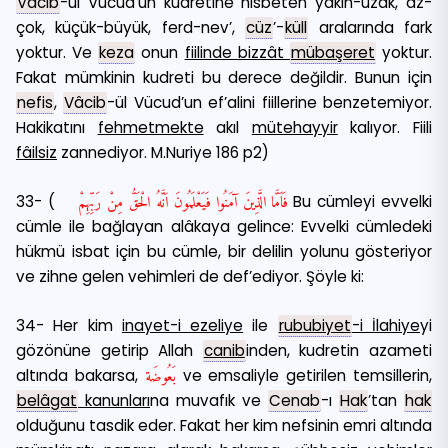
Vâcib
-ül Vücud’un kudretine nisbeten yakın-uzak, az-
çok, küçük-büyük, ferd-nev’,
cüz
’-
küll
aralarında fark
yoktur. Ve
keza
onun
fiilinde
bizzât
mübaşeret
yoktur.
Fakat mümkinin kudreti bu derece değildir. Bunun için
nefis
,
Vâcib
-ül Vücud’un ef’alini fiillerine benzetemiyor.
Hakikatını
fehmetmekte
akıl
mütehayyir
kalıyor. Fiili
fâilsiz
zannediyor. M.Nuriye 186 p2)
33- (
فَاَمَّا الَّذِينَ آمَنُوا فَيَعْلَمُونَ اَنَّهُ الْحَقُّ مِنْ رَبِّهِمْ
Bu cümleyi evvelki
cümle ile bağlayan alâkaya gelince: Evvelki cümledeki
hükmü isbat için bu cümle, bir delilin yolunu gösteriyor
ve zihne gelen vehimleri de def’ediyor. Şöyle ki:
34- Her kim
inayet-i ezeliye
ile
rububiyet
-i İlahiye
yi
gözönüne getirip Allah
canib
inden, kudretin azameti
altında bakarsa,
بَعُوضَة
ve emsaliyle getirilen temsillerin,
belâgat
kanunları
na muvafık ve
Cenab
-ı
Hak
’tan
hak
olduğunu tasdik eder. Fakat her kim nefsinin emri altında