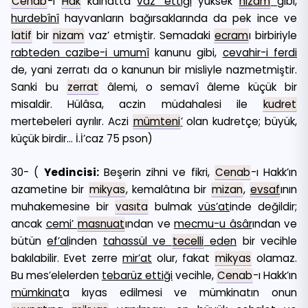
Cenab
-ı
Hak
kâinatta
vaz’ ettiği
yüksek
nizam
gibi,
hurdebînî
hayvanların bağırsaklarında da pek ince ve
latif
bir
nizam
vaz’ etmiştir. Semadaki
ecram
ı birbiriyle
rabteden
cazibe-i umumî
kanunu gibi,
cevahir-i ferdi
de, yani zerratı da o kanunun bir misliyle nazmetmiştir.
Sanki bu
zerrat
âlemi, o semavî âleme küçük bir
misaldir. Hülâsa, aczin müdahalesi ile
kudret
mertebeleri ayrılır. Aczi
mümteni
’
olan kudretçe; büyük,
küçük birdir… İ.İ’caz 75 pson)
30- (
Yedincisi:
Beşerin zihni ve fikri,
Cenab
-ı Hakk’ın
azametine bir
mikyas
, kemalâtına bir
mizan
,
evsaf
ının
muhakemesine bir
vasıta
bulmak
vüs’at
inde değildir;
ancak
cemi’
masnuat
ından ve
mecmu-u âsâr
ından ve
bütün
ef’al
inden
tahassül ve
tecelli
eden
bir vecihle
bakılabilir. Evet zerre
mir’at
olur, fakat
mikyas
olamaz.
Bu mes’elelerden
tebarüz ettiği
vecihle,
Cenab
-ı Hakk’ın
mümkinat
a kıyas edilmesi ve mümkinatın onun