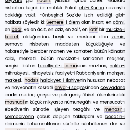
seyyare
gibi
hadsiz
yıldızlar içinde döner. Yıldızlara
nisbeten küçük bir mahluk. Fakat
ehl-i Kur’an
nazarıyla
bakıldığı vakit -Onbeşinci Söz’de izah edildiği gibi-
hakikatı şöyledir ki:
Semere
-i âlem
olan insan; en
câmi’
,
en
bedi
’
ve en âciz, en aziz, en zaîf, en
latif
bir
mu’cize-i
kudret
olduğundan, beşik ve meskeni olan
zemin
;
semaya nisbeten maddeten küçüklüğüyle ve
hakaretiyle beraber manen ve san’aten bütün kâinatın
kalbi, merkezi.. bütün mu’cizat-ı san’atının meşheri,
sergisi.. bütün
tecelliyat-ı
esma
sının mazharı,
nokta-i
mihrakıye
si.. nihayetsiz faaliyet-i Rabbaniyenin
mahşer
i,
ma’kes
i..
hadsiz
hallakıyet-i İlahiye
nin hususan nebatat
ve hayvanatın kesretli
enva
’-ı sagire
sinden
cevvadane
icadın medarı, çarşısı ve pek geniş âhiret âlemlerindeki
masnuat
ın küçük mikyasta nümunegâhı ve mensucat-ı
ebediyenin sür’atle işleyen tezgâhı ve
menazır
-ı
sermediyenin
çabuk değişen taklidgâhı ve
besatîn-i
daimenin
tohumcuklarına sür’atle sünbüllenen dar ve