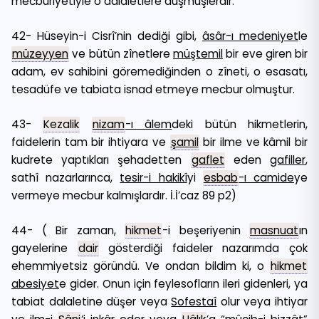
mecburiyetiyle o dalaletlere düşmüşlerdir.
42- Hüseyin-i Cisrî’nin dediği gibi,
âsâr-ı medeniyet
le
müzeyyen
ve bütün zînetlere
müştemil
bir eve giren bir
adam, ev sahibini göremediğinden o zîneti, o esasatı,
tesadüfe ve tabiata isnad etmeye mecbur olmuştur.
43-
Kezalik
nizam
-ı âlem
deki bütün hikmetlerin,
faidelerin tam bir ihtiyara ve
şamil
bir ilme ve kâmil bir
kudrete yaptıkları şehadetten
gaflet
eden
gafiller
,
sathî nazarlarınca,
tesir-i hakikî
yi
esbab
-ı camide
ye
vermeye mecbur kalmışlardır. İ.İ’caz 89 p2)
44- ( Bir zaman,
hikmet
-i beşeriyenin
masnuat
ın
gayelerine
dair
gösterdiği faideler nazarımda çok
ehemmiyetsiz göründü. Ve ondan bildim ki, o
hikmet
abesiyet
e gider. Onun için feylesofların ileri gidenleri, ya
tabiat dalaletine düşer veya
Sofestaî
olur veya ihtiyar