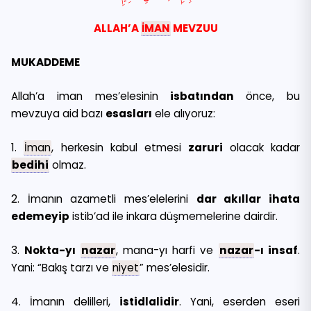
ALLAH’A
İMAN
MEVZUU
MUKADDEME
Allah’a iman mes’elesinin
isbatından
önce, bu
mevzuya aid bazı
esasları
ele alıyoruz:
1.
İman
, herkesin kabul etmesi
zaruri
olacak kadar
bedihi
olmaz.
2. İmanın azametli mes’elelerini
dar akıllar ihata
edemeyip
istib’ad ile inkara düşmemelerine dairdir.
3.
Nokta-yı
nazar
, mana-yı harfi ve
nazar
-ı insaf
.
Yani: “Bakış tarzı ve
niyet
” mes’elesidir.
4. İmanın delilleri,
istidlalidir
. Yani, eserden eseri