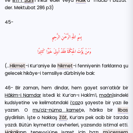
ve
ilm-i
Sâni
‘i inkâr eder veya
Hâlık
’a “mûcib-i bizzât”
der. Mektubat 286 p3)
45-
بِسْمِ اللّٰهِ الرَّحْمٰنِ الرَّحِيمِ
وَمَنْ يُؤْتَ الْحِكْمَةَ فَقَدْ اُوتِىَ خَيْرًا كَثِيرًا
(…
Hikmet
-i Kur’aniye ile
hikmet
-i fenniyenin farklarına şu
gelecek hikâye-i temsiliye dûrbîniyle bak:
46- Bir zaman, hem dindar, hem gayet san’atkâr bir
Hâkim-i Namdar
istedi ki: Kur’an-ı Hakîm’i,
maânî
sindeki
kudsiyetine ve kelimatındaki
i’caz
a şayeste bir yazı ile
yazsın. O
mu’ciz-nüma
kamet
e, hârika bir
libas
giydirilsin. İşte o Nakkaş
Zât
, Kur’anı pek acib bir tarzda
yazdı. Bütün kıymettar cevherleri, yazısında istimal etti.
Hakaik
ının tenevvüüne işaret için bazı
mücessem