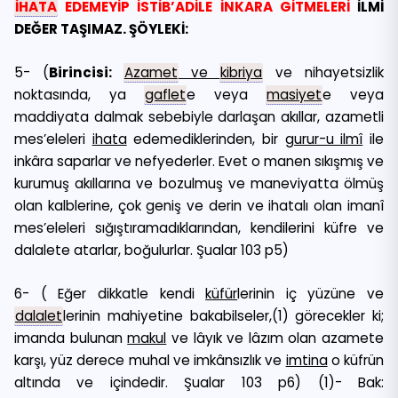
İHATA
EDEMEYİP İSTİB’ADİLE İNKARA GİTMELERİ
İLMİ
DEĞER TAŞIMAZ. ŞÖYLEKİ:
5- (
Birincisi:
Azamet
ve
kibriya
ve nihayetsizlik
noktasında, ya
gaflet
e veya
masiyet
e veya
maddiyata dalmak sebebiyle darlaşan akıllar, azametli
mes’eleleri
ihata
edemediklerinden, bir
gurur-u ilmî
ile
inkâra saparlar ve nefyederler. Evet o manen sıkışmış ve
kurumuş akıllarına ve bozulmuş ve maneviyatta ölmüş
olan kalblerine, çok geniş ve derin ve ihatalı olan imanî
mes’eleleri sığıştıramadıklarından, kendilerini küfre ve
dalalete atarlar, boğulurlar. Şualar 103 p5)
6- ( Eğer dikkatle kendi
küfür
lerinin iç yüzüne ve
dalalet
lerinin mahiyetine bakabilseler,(1) görecekler ki;
imanda bulunan
makul
ve lâyık ve lâzım olan azamete
karşı, yüz derece muhal ve imkânsızlık ve
imtina
o küfrün
altında ve içindedir. Şualar 103 p6) (1)- Bak: