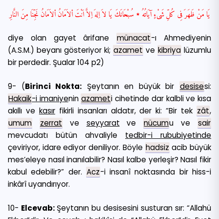
يَا مَنْ ظَهَرَ فِى كُلِّ شَىْءٍ آيَاتُهُ ٭ سُبْحَانَكَ يَا لاَ اِلهَ اِلاَّ اَنْتَ اْلاَمَانُ اْلاَمَانُ نَجِّنَا مِنَ النَّارِ
diye olan gayet ârifane
münacat
-ı Ahmediyenin
(A.S.M.) beyanı gösteriyor ki;
azamet
ve
kibriya
lüzumlu
bir perdedir.
Şualar 104 p2)
9- (
Birinci Nokta:
Şeytanın en büyük bir
desise
si:
Hakaik
-i imaniye
nin
azamet
i cihetinde dar kalbli ve kısa
akıllı ve
kasır
fikirli insanları aldatır, der ki: “Bir tek
zât
,
umum
zerrat
ve
seyyarat
ve
nücum
u ve
sair
mevcudatı bütün ahvaliyle
tedbir-i rububiyetinde
çeviriyor, idare ediyor deniliyor. Böyle
hadsiz
acib büyük
mes’eleye nasıl inanılabilir? Nasıl kalbe yerleşir? Nasıl fikir
kabul edebilir?” der.
Acz
-i insanî noktasında bir hiss-i
inkârî uyandırıyor.
10-
Elcevab:
Şeytanın bu desisesini susturan sır: “Allahü