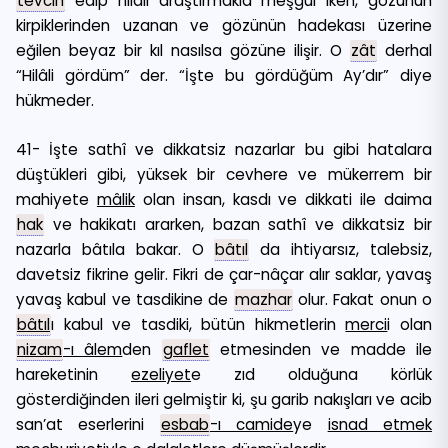
tevcih
edip hilâli araştırmakla meşgul iken, gözünün
kirpiklerinden uzanan ve gözünün hadekası üzerine
eğilen beyaz bir kıl nasılsa gözüne ilişir. O
zât
derhal
“Hilâli gördüm” der. “İşte bu gördüğüm Ay’dır” diye
hükmeder.
41- İşte sathî ve dikkatsiz nazarlar bu gibi hatalara
düştükleri gibi, yüksek bir cevhere ve mükerrem bir
mahiyete
mâlik
olan insan, kasdı ve dikkati ile daima
hak
ve hakikatı ararken, bazan sathî ve dikkatsiz bir
nazarla bâtıla bakar. O
bâtıl
da ihtiyarsız, talebsiz,
davetsiz fikrine gelir. Fikri de çar-nâçar alır saklar, yavaş
yavaş kabul ve tasdikine de
mazhar
olur. Fakat onun o
bâtıl
ı kabul ve tasdiki, bütün hikmetlerin
merci
i olan
nizam
-ı âlem
den
gaflet
etmesinden ve madde ile
hareketinin
ezeliyet
e zıd olduğuna körlük
gösterdiğinden ileri gelmiştir ki, şu garib nakışları ve acib
san’at eserlerini
esbab
-ı camide
ye
isnad etmek