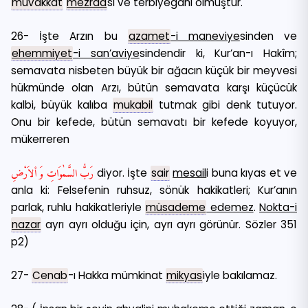
muvakkat
mezraa
sı ve terbiyegâhı olmuştur.
26- İşte Arzın bu
azamet
-i maneviye
sinden ve
ehemmiyet
-i san’aviye
sindendir ki, Kur’an-ı Hakîm;
semavata nisbeten büyük bir ağacın küçük bir meyvesi
hükmünde olan Arzı, bütün semavata karşı küçücük
kalbi, büyük kalıba
mukabil
tutmak gibi denk tutuyor.
Onu bir kefede, bütün semavatı bir kefede koyuyor,
mükerreren
رَبُّ السَّمٰوَاتِ وَ اْلاَرْضِ
diyor. İşte
sair
mesail
i buna kıyas et ve
anla ki: Felsefenin ruhsuz, sönük hakikatleri; Kur’anın
parlak, ruhlu hakikatleriyle
müsademe
edemez
.
Nokta-i
nazar
ayrı ayrı olduğu için, ayrı ayrı görünür. Sözler 351
p2)
27-
Cenab
-ı Hakka mümkinat
mikyas
iyle bakılamaz.