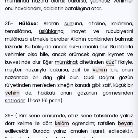
mümkinat
ı nazara alarak bakarsa, şübhesiz vehimler
onu havalandırır, dalaletin bataklığına atar.
35-
Hülâsa:
Allah’ın
sun’
una, ef’aline, kelâmına,
temsilâtına,
üslûbları
na; inayet ve rububiyetini
mülâhaza etmekle beraber Allah’ın canibinden bakmak
lâzımdır. Bu bakış da ancak nur-u imanla olur. Bu itibarla
vehimler olsa bile, ancak örümcek ağının kıymet ve
kuvvetinde olur. Eğer
mümkinat
cihetinden
cüz
’î fikriyle,
müşteri nazarı
yla bakarsa, zaîf bir
vehim
bile onun
nazarında bir dağ gibi olur. Cudi Dağı’nı gözün
rü’yetinden men’eden sineğin kanadı gibi; zaîf, küçük bir
vehim
de, hakikatı onun gözünün görmesinden
setreder
.. İ.İ’caz 161 pson)
36- ( Kırk sene ömrümde, otuz sene tahsilimde yalnız
dört kelime ile dört
kelâm
öğrendim; tafsilen
beyan
edilecektir. Burada yalnız icmalen işaret edilecektir.