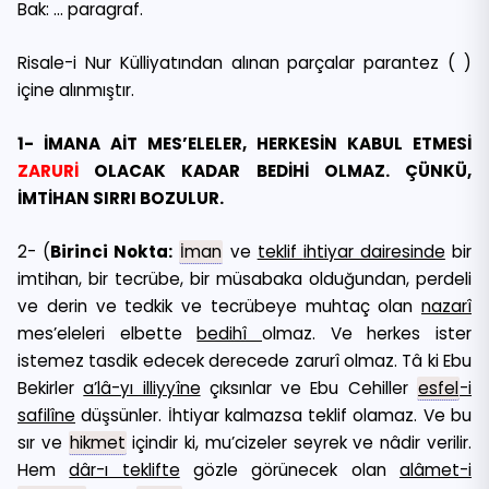
Bak: … paragraf.
Risale-i Nur Külliyatından alınan parçalar parantez ( )
içine alınmıştır.
1- İMANA AİT MES’ELELER, HERKESİN KABUL ETMESİ
ZARURİ
OLACAK KADAR BEDİHİ OLMAZ. ÇÜNKÜ,
İMTİHAN SIRRI BOZULUR.
2- (
Birinci Nokta:
İman
ve
teklif
ihtiyar dairesinde
bir
imtihan, bir tecrübe, bir müsabaka olduğundan, perdeli
ve derin ve tedkik ve tecrübeye muhtaç olan
nazarî
mes’eleleri elbette
bedihî
olmaz. Ve herkes ister
istemez tasdik edecek derecede zarurî olmaz. Tâ ki Ebu
Bekirler
a’lâ-yı illiyyîne
çıksınlar ve Ebu Cehiller
esfel
-i
safilîne
düşsünler. İhtiyar kalmazsa teklif olamaz. Ve bu
sır ve
hikmet
içindir ki, mu’cizeler seyrek ve nâdir verilir.
Hem
dâr-ı teklifte
gözle görünecek olan
alâmet-i