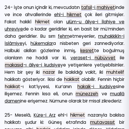
24- İşte onun içindir ki, mevcudatın
tafsil
-i
mahiyet
inde
ve ince ahvallerinde
ehl-i
hikmet
çok ileri gitmişler.
Fakat hakikî
hikmet
olan
ulûm-u âliye-i İlahiye ve
uhreviye
de o kadar geridirler ki, en basit bir mü’minden
daha geridirler. Bu sırrı
fehm
etmeyenler,
muhakkikîn-i
İslâmiye
yi,
hükemalar
a nisbeten geri zannediyorlar.
Halbuki akılları gözlerine inmiş,
kesret
te boğulmuş
olanların ne haddi var ki,
veraset-i
nübüvvet
ile
makasıd
-ı âliye-i kudsiye
ye yetişenlere yetişebilsinler.
Hem bir şey iki
nazar
ile bakıldığı vakit, iki
muhtelif
hakikatı gösteriyor. İkisi de
hakikat
olabilir. Fennin hiçbir
hakikat
-ı kat’iyyesi, Kur’anın
hakaik
-i kudsiye
sine
ilişemez. Fennin kısa eli, onun
münezzeh
ve
muallâ
damen
ine erişemez. Nümune olarak bir misal zikrederiz:
25- Meselâ,
Küre-i Arz
ehl-i
hikmet
nazarıyla bakılsa
hakikatı şudur ki: Güneş etrafında
mutavassıt
bir