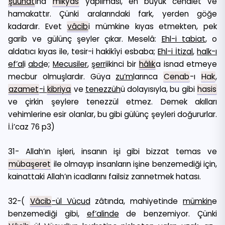
şuunat
ına
mikyas
yapılması, en büyük cehalet ve
hamakattır. Çünki aralarındaki fark, yerden göğe
kadardır. Evet
vâcib
i mümkine kıyas etmekten, pek
garib ve gülünç şeyler çıkar. Meselâ:
Ehl-i tabiat
, o
aldatıcı kıyas ile, tesir-i hakikîyi esbaba;
Ehl-i İtizal
,
halk-ı
ef’al
i
abd
e;
Mecusiler
,
şerr
iikinci bir
hâlık
a isnad etmeye
mecbur olmuşlardır. Güya
zu’m
larınca
Cenab
-ı
Hak
,
azamet
-i
kibriya
ve
tenezzüh
ü dolayısıyla, bu gibi
hasis
ve çirkin şeylere tenezzül etmez. Demek akılları
vehimlerine esir olanlar, bu gibi gülünç şeyleri doğururlar.
İ.İ’caz 76 p3)
31- Allah’ın işleri, insanın işi gibi bizzat temas ve
mübaşeret
ile olmayıp insanların işine benzemediği için,
kainattaki Allah’ın icadlarını failsiz zannetmek hatası.
32-(
Vâcib
-ül Vücud
zâtında, mahiyetinde
mümkin
e
benzemediği gibi,
ef’alinde
de benzemiyor. Çünki