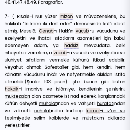
40,41,47,48,49. Paragraflar.
7- ( Risale-i Nur yüzer
mizan
ve müvazenelerle, bu
hakikatı “iki kerre iki dört eder” derecesinde kat’î isbat
etmiş. Meselâ;
Cenab
-ı Hakk’ın
vücub
-u vücud
unu ve
ezeliyet
ini ve
ihatalı
sıfatlarını azametleri için kabul
edemeyen adam, ya
hadsiz
mevcudata, belki
nihayetsiz zerrelere, o
vücub
-u vücudu ve ezeliyetini ve
uluhiyet
sıfatlarını vermekle küfrünü
itikad edebilir
.
Veyahut ahmak
Sofestaîler
gibi, hem kendini, hem
kâinatın vücudunu inkâr ve nefyetmekle akıldan istifa
etmelidir.(Şualar 103 pson) İşte bunun gibi bütün
hakaik
-i imaniye ve İslâmiye
, kendilerinin
şe’nlerini
,
muktezaları
olan azamete istinad ederek, karşılarındaki
küfrün dehşetli
muhalat
ından ve vahşetli
hurafat
ından
ve zulmetli
cehalat
ından kurtarıp
kemal
-i iz’an ve
teslimiyetle
selim
kalblerde ve
müstakim
akıllarda
yerleştirirler.