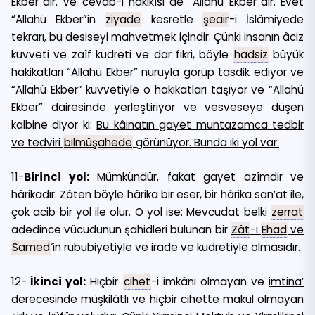
Ekber”dir. Ve cevab-ı hakikîsi de “Allahü Ekber”dir. Evet
“Allahü Ekber”in
ziyade
kesretle
şeair
-i İslâmiyede
tekrarı, bu desiseyi mahvetmek içindir. Çünki insanın âciz
kuvveti ve zaîf kudreti ve dar fikri, böyle
hadsiz
büyük
hakikatları “Allahü Ekber” nuruyla görüp tasdik ediyor ve
“Allahü Ekber” kuvvetiyle o hakikatları taşıyor ve “Allahü
Ekber” dairesinde yerleştiriyor ve vesveseye düşen
kalbine diyor ki:
Bu kâinatın gayet muntazamca tedbir
ve tedviri
bilmüşahede
görünüyor. Bunda iki yol var:
11-
Birinci yol:
Mümkündür, fakat gayet azîmdir ve
hârikadır. Zâten böyle hârika bir eser, bir hârika san’at ile,
çok acib bir yol ile olur. O yol ise: Mevcudat belki
zerrat
adedince vücudunun şahidleri bulunan bir
Zât
-ı
Ehad
ve
Samed
‘in rububiyetiyle ve irade ve kudretiyle olmasıdır.
12-
İkinci yol:
Hiçbir
cihet
-i imkânı olmayan ve
imtina’
derecesinde müşkilâtlı ve hiçbir cihette
makul
olmayan