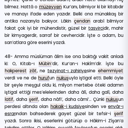
bilmez. Hattâ o
müzeyyen
Kur’anı, bilmiyor ki bir kitabdır
ve manayı ifade eden yazıdır. Belki ona münakkaş bir
antika nazarıyla bakıyor. Lâkin
çendan
arabî bilmiyor
fakat çok iyi bir mühendistir, güzel bir
tasvirci
dir, mahir
bir kimyagerdir, sarraf bir cevhercidir. İşte o adam, bu
san’atlara göre eserini yazdı.
48- Amma müslüman âlim ise ona baktığı vakit anladı
ki: O, Kitab-ı
Mübin
’dir, Kur’an-ı Hakîm’dir. İşte bu
hakperest
zât
, ne
tezyinat-ı zahiriye
sine
ehemmiyet
verdi ve ne de
huruf
un
nukuş
uyla iştigal etti. Belki öyle
bir şeyle meşgul oldu ki, milyon mertebe öteki adamın
iştigal ettiği mes’elelerinden daha âlî, daha galî, daha
latif
, daha
şerif
, daha nâfi’, daha câmi’… Çünki
nukuş
un
perdesi altında olan
hakaik
-i kudsiye
sinden ve
envâr-ı
esrar
ından bahsederek gayet güzel bir tefsir-i
şerif
yazdı. Sonra ikisi, eserlerini götürüp o Hâkim-i Zîşan’a
takdim ettiler. O Hâkim, evvelâ feylesofun eserini aldı.