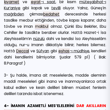
kıyamet
ve
eşrat
-ı saat
, bir kısım
müteşabihat-ı
Kur’aniye
gibi kapalı ve
tevilli
oluyor. Yalnız, Güneş’in
mağribden
çıkması
bedahet
derecesinde herkesi
tasdike mecbur ettiğinden, tövbe kapısı kapanır; daha
tövbe ve iman
makbul
olmaz. Çünki Ebu Bekirler, Ebu
Cehiller ile tasdikte beraber olurlar. Hattâ Hazret-i İsa
Aleyhisselâm’ın
nüzulü
dahi ve kendisi İsa Aleyhisselâm
olduğu, nur-u imanın dikkatiyle bilinir; herkes bilemez.
Hattâ
Deccal
ve
Süfyan
gibi
eşhas
-ı müdhişe
, kendileri
dahi kendilerini bilmiyorlar. Şualar 579 p1) ( Bak:
8.Paragraf )
3- Şu halde, imana ait meselelerde, madde aleminin
maddi meseleleri gibi inana ve inanmayanlarca ortak
kabul edilen ve kesin delilleri bilinen müsbet fenlerin
delilleri tarzında isbat istenemez.
4- İMANIN AZAMETLİ MES’ELELERİNİ
DAR AKILLARIN