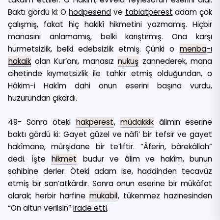
Baktı gördü ki: O
hodpesend
ve
tabiatperest
adam çok
çalışmış, fakat hiç hakikî hikmetini yazmamış. Hiçbir
manasını anlamamış, belki karıştırmış. Ona karşı
hürmetsizlik, belki edebsizlik etmiş. Çünki o
menba
-ı
hakaik
olan Kur’anı, manasız
nukuş
zannederek, mana
cihetinde kıymetsizlik ile tahkir etmiş olduğundan, o
Hâkim-i Hakîm dahi onun eserini başına vurdu,
huzurundan çıkardı.
49- Sonra öteki
hakperest
,
müdakkik
âlimin eserine
baktı gördü ki: Gayet güzel ve nâfi’ bir tefsir ve gayet
hakîmane, mürşidane bir te’liftir. “Âferin, bârekâllah”
dedi. İşte
hikmet
budur ve âlim ve hakîm, bunun
sahibine derler. Öteki adam ise, haddinden tecavüz
etmiş bir san’atkârdır. Sonra onun eserine bir mükâfat
olarak; herbir harfine
mukabil
, tükenmez hazinesinden
“On altun verilsin”
irade etti
.