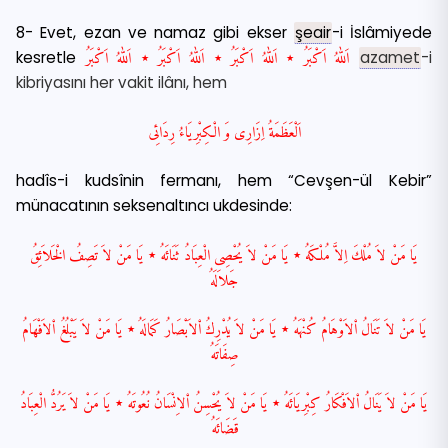
8-
Evet, ezan ve namaz gibi ekser
şeair
-i İslâmiyede
kesretle
اَللّٰهُ اَكْبَرُ ٭ اَللّٰهُ اَكْبَرُ ٭ اَللّٰهُ اَكْبَرُ ٭ اَللّٰهُ اَكْبَرُ
azamet
-i
kibriyasını her vakit ilânı, hem
اَلْعَظَمَةُ اِزَارِى وَ الْكِبْرِيَاءُ رِدَائِى
hadîs-i kudsînin fermanı, hem “Cevşen-ül Kebir”
münacatının seksenaltıncı ukdesinde:
يَا مَنْ لاَ مُلْكَ اِلاَّ مُلْكَهُ ٭ يَا مَنْ لاَ يُحْصِى الْعِبَادُ ثَنَائَهُ ٭ يَا مَنْ لاَ تَصِفُ الْخَلاَئِقُ
جَلاَلَهُ
يَا مَنْ لاَ تَنَالُ اْلاَوْهَامُ كُنْهَهُ ٭ يَا مَنْ لاَ يُدْرِكُ اْلاَبْصَارُ كَمَالَهُ ٭ يَا مَنْ لاَ يَبْلُغُ اْلاَفْهَامُ
صِفَاتَهُ
يَا مَنْ لاَ يَنَالُ اْلاَفْكَارُ كِبْرِيَائَهُ ٭ يَا مَنْ لاَ يُحْسِنُ اْلاِنْسَانُ نُعُوتَهُ ٭ يَا مَنْ لاَ يَرُدُّ الْعِبَادُ
قَضَائَهُ