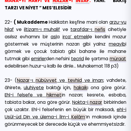
MANA-YI HARFİ VE
NAZAR
-I
İNSAF
.
YANİ: ” BAKIŞ
TARZI VE NİYET ” MES’ELESİDİR
22-
( Mukaddeme
Hakikatın keşfine mani olan
arzu-yu
hilaf
ve
iltizam-ı muhalif
ve
tarafdar-ı
nefis
cihetiyle
asılsız evhamını bir
asl
a
irca’ etmek
le kendini mazur
göstermek ve müşterinin nazarı gibi yalnız
meayib
i
görmek ve çocuk tabiatı gibi bahane ile mahane
tutmak gibi
emirler
den nefsini
tecrid
ile şartıma
müraat
edebilirsen huzur-u kalb ile dinle… Muhakemat 118 p3)
23- (
Nazar
-ı
nübüvvet
ve
tevhid
ve iman
; vahdete,
âhirete,
uluhiyete
baktığı için,
hakaik
ı ona göre görür.
Ehl-i felsefe ve
hikmet
in nazarı; kesrete, esbaba,
tabiata bakar, ona göre görür.
Nokta-i
nazar
birbirinden
çok uzaktır. Ehl-i felsefenin en büyük bir maksadı,
ehl-i
Usûl-üd Din ve ülema-i İlm-i
Kelâm
‘ın makasıdı içinde
görünmeyecek bir derecede küçük ve ehemmiyetsizdir.