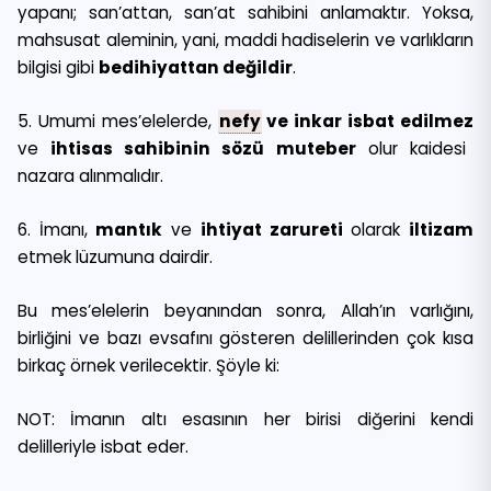
yapanı; san’attan, san’at sahibini anlamaktır. Yoksa,
mahsusat aleminin, yani, maddi hadiselerin ve varlıkların
bilgisi gibi
bedihiyattan değildir
.
5. Umumi mes’elelerde,
nefy
ve inkar isbat edilmez
ve
ihtisas sahibinin sözü muteber
olur kaidesi
nazara alınmalıdır.
6. İmanı,
mantık
ve
ihtiyat zarureti
olarak
iltizam
etmek lüzumuna dairdir.
Bu mes’elelerin beyanından sonra, Allah’ın varlığını,
birliğini ve bazı evsafını gösteren delillerinden çok kısa
birkaç örnek verilecektir. Şöyle ki:
NOT: İmanın altı esasının her birisi diğerini kendi
delilleriyle isbat eder.