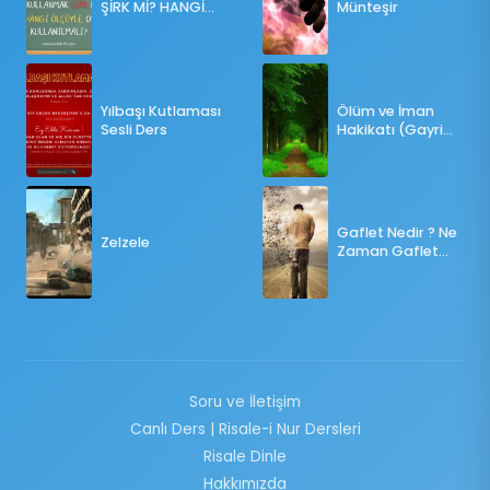
ŞİRK Mİ? HANGİ
Münteşir
ÖLÇÜLERE GÖRE
OY KULLANILMALI?
Yılbaşı Kutlaması
Ölüm ve İman
Sesli Ders
Hakikatı (Gayri
Münteşir)
Gaflet Nedir ? Ne
Zelzele
Zaman Gaflet
Basar ?
Soru ve İletişim
Canlı Ders | Risale-i Nur Dersleri
Risale Dinle
Hakkımızda