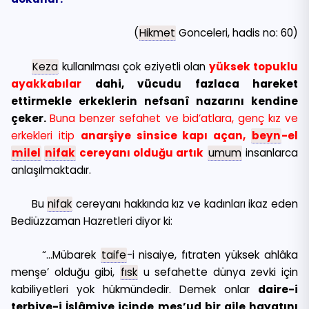
(
Hikmet
Gonceleri, hadis no: 60)
Keza
kullanılması çok eziyetli olan
yüksek topuklu
ayakkabılar
dahi, vücudu fazlaca hareket
ettirmekle erkeklerin nefsanî nazarını kendine
çeker.
Buna benzer sefahet ve bid’atlara, genç kız ve
erkekleri itip
anarşiye sinsice kapı açan,
beyn
-el
milel
nifak
cereyanı olduğu artık
umum
insanlarca
anlaşılmaktadır.
Bu
nifak
cereyanı hakkında kız ve kadınları ikaz eden
Bediüzzaman Hazretleri diyor ki:
“…Mübarek
taife
-i nisaiye, fıtraten yüksek ahlâka
menşe’ olduğu gibi,
fısk
u sefahette dünya zevki için
kabiliyetleri yok hükmündedir. Demek onlar
daire-i
terbiye-i İslâmiye içinde mes’ud bir aile hayatını