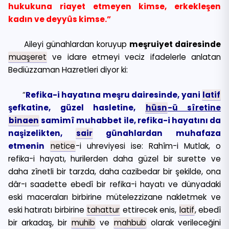
hukukuna riayet etmeyen kimse, erkekleşen
kadın ve deyyûs kimse.”
Aileyi günahlardan koruyup
meşruiyet dairesinde
muaşeret
ve idare etmeyi veciz ifadelerle anlatan
Bediüzzaman Hazretleri diyor ki:
“
Refika-i hayatına meşru dairesinde, yani
latif
şefkatine, güzel hasletine,
hüsn
-ü
sîretine
binaen
samimî muhabbet ile, refika-i hayatını da
naşizelikten,
sair
günahlardan muhafaza
etmenin
netice
-i uhreviyesi ise: Rahîm-i Mutlak, o
refika-i hayatı, hurilerden daha güzel bir surette ve
daha zînetli bir tarzda, daha cazibedar bir şekilde, ona
dâr-ı saadette ebedî bir refika-i hayatı ve dünyadaki
eski maceraları birbirine mütelezzizane nakletmek ve
eski hatıratı birbirine
tahattur
ettirecek enis,
latif
, ebedî
bir arkadaş, bir
muhib
ve
mahbub
olarak verileceğini