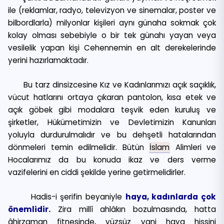
ile (reklamlar, radyo, televizyon ve sinemalar, poster ve
bilbordlarla) milyonlar kişileri aynı günaha sokmak çok
kolay olması sebebiyle o bir tek günahı yayan veya
vesilelik yapan kişi Cehennemin en alt derekelerinde
yerini hazırlamaktadır.
Bu tarz dinsizcesine Kız ve Kadınlarımızı açık saçıklık,
vücut hatlarını ortaya çıkaran pantolon, kısa etek ve
açık göbek gibi modalara teşvik eden kuruluş ve
şirketler, Hükümetimizin ve Devletimizin Kanunları
yoluyla durdurulmalıdır ve bu dehşetli hatalarından
dönmeleri temin edilmelidir. Bütün
İslam
Alimleri ve
Hocalarımız da bu konuda ikaz ve ders verme
vazifelerini en ciddi şekilde yerine getirmelidirler.
Hadis-i şerifin beyaniyle
haya, kadınlarda çok
önemlidir.
Zira millî ahlâkın bozulmasında, hatta
âhirzaman fitnesinde, yüzsüz yani haya hissini