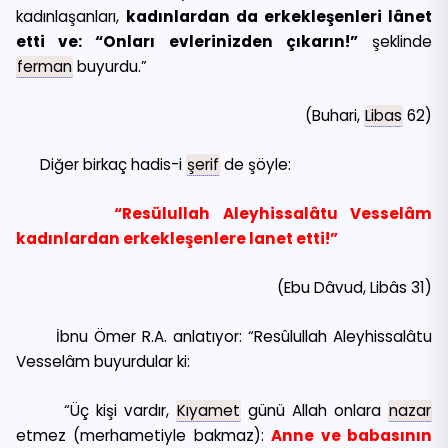
kadınlaşanları,
kadınlardan da erkekleşenleri lânet
etti ve: “Onları evlerinizden çıkarın!”
şeklinde
ferman
buyurdu.”
(Buhari,
Libas
62)
Diğer birkaç hadis-i
şerif
de şöyle:
“Resülullah Aleyhissalâtu Vesselâm
kadınlardan erkekleşenlere lanet etti!”
(Ebu Dâvud, Libâs 31)
İbnu Ömer R.A. anlatıyor: “Resûlullah Aleyhissalâtu
Vesselâm buyurdular ki:
“Üç kişi vardır,
Kıyamet
günü Allah onlara
nazar
etmez (merhametiyle bakmaz):
Anne ve babasının