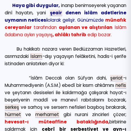
Haya gibi duygular,
inanıp benimseyerek yaşanan
dinî hayatın, yani
şeair
denen İslâm adetlerine
uymanın neticesi
olarak gelişir. Günümüzde
münafık
cereyanlar
tarafından
aşılanan ve alıştırılan
İslâm
âdabına aykırı yaşayış
, ahlâkı tahrib
edip bozar.
Bu hakikatı nazara veren Bediüzzaman Hazretleri,
asrımızdaki
İslam
-dışı yaşayışın felâketini, hadis-i şerife
istinaden anlatırken diyor ki:
“İslâm Deccalı olan Süfyan dahi,
şeriat
-ı
Muhammediyenin (A.S.M.) ebedî bir kısım ahkâmını
nefis
ve şeytanın desiseleri ile kaldırmağa çalışarak hayat-ı
beşeriyenin maddî ve manevî rabıtalarını bozarak,
serkeş
ve sarhoş ve sersem nefisleri başıboş bırakarak,
hürmet
ve
merhamet
gibi nurani zincirleri çözer;
hevesat-ı müteaffine bataklığında,
birbirine
saldırmak için
cebrî bir serbestiyet ve ayn-ı