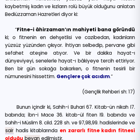
kaybetmiş kadın ve kızların rolü büyük olduğunu anlatan
Bediüzzaman Hazretleri diyor ki:
“
Fitne-i âhirzaman’ın mahiyeti bana göründü
ki; o fitnenin en dehşetlisi ve cazibedarı, kadınların
yüzsüz yüzünden çıkıyor. İhtiyarı selbedip, pervane gibi
sefahet ateşine atıyor. Ve bir dakika hayat-ı
dünyeviyeyi, senelerle hayat-ı bâkiyeye tercih ettiriyor.
Ben bir gün sokağa bakarken, o fitnenin tesirli bir
nümunesini hissettim.
Gençlere çok acıdım
.
”
(Gençlik Rehberi sh: 17)
Bunun içindir ki, Sahih-i Buhari 67. Kitab-ün nikah l7.
babında; İbn-i Mace 36. kitab-ül fiten l9. babında ve
Sahih-i Müslim 8. cild. 228 sh. ve 97,98,99. hadislerinde ve
sair
hadis kitablarında
en zararlı fitne kadın fitnesi
olduğu
beyan
edilmiştir.