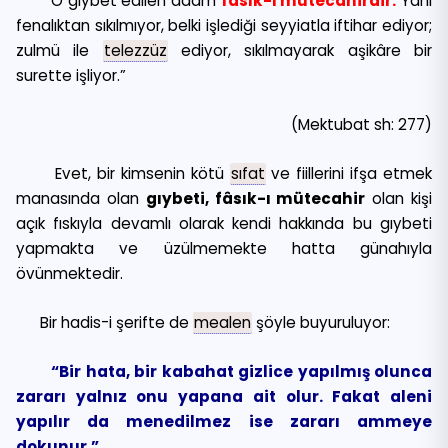
“O gıybet edilen adam
fâsık-ı mütecahirdir.
Yani
fenalıktan sıkılmıyor, belki işlediği seyyiatla iftihar ediyor;
zulmü ile
telezzüz
ediyor, sıkılmayarak aşikâre bir
surette işliyor.”
(Mektubat sh: 277)
Evet, bir kimsenin kötü
sıfat
ve fiillerini ifşa etmek
manasında olan
gıybeti, fâsık-ı mütecahir
olan kişi
açık fıskıyla devamlı olarak kendi hakkında bu gıybeti
yapmakta ve üzülmemekte hatta günahıyla
övünmektedir.
Bir hadis-i şerifte de
mealen
şöyle buyuruluyor:
“Bir hata, bir kabahat gizlice yapılmış olunca
zararı yalnız onu yapana ait olur. Fakat aleni
yapılır da menedilmez ise zararı ammeye
dokunur.”