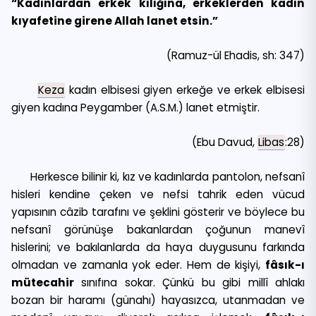
“Kadınlardan erkek kılığına, erkeklerden kadın
kıyafetine girene Allah lanet etsin.”
(Ramuz-ül Ehadis, sh: 347)
Keza
kadın elbisesi giyen erkeğe ve erkek elbisesi
giyen kadına Peygamber (A.S.M.) lanet etmiştir.
(Ebu Davud,
Libas
:28)
Herkesce bilinir ki, kız ve kadınlarda pantolon, nefsanî
hisleri kendine çeken ve nefsi tahrik eden vücud
yapısının câzib tarafını ve şeklini gösterir ve böylece bu
nefsanî görünüşe bakanlardan çoğunun manevî
hislerini; ve bakılanlarda da haya duygusunu farkında
olmadan ve zamanla yok eder. Hem de kişiyi,
fâsık-ı
mütecahir
sınıfına sokar. Çünkü bu gibi millî ahlakı
bozan bir haramı (günahı) hayasızca, utanmadan ve