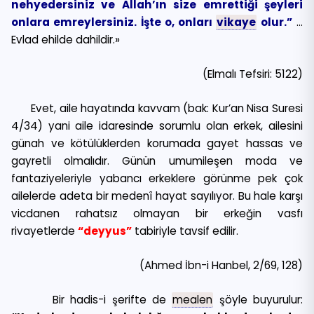
nehyedersiniz ve Allah’ın size emrettiği şeyleri
onlara emreylersiniz. İşte o, onları
vikaye
olur.”
…
Evlad ehilde dahildir.»
(Elmalı Tefsiri: 5122)
Evet, aile hayatında kavvam (bak: Kur’an Nisa Suresi
4/34) yani aile idaresinde sorumlu olan erkek, ailesini
günah ve kötülüklerden korumada gayet hassas ve
gayretli olmalıdır. Günün umumileşen moda ve
fantaziyeleriyle yabancı erkeklere görünme pek çok
ailelerde adeta bir medenî hayat sayılıyor. Bu hale karşı
vicdanen rahatsız olmayan bir erkeğin vasfı
rivayetlerde
“deyyus”
tabiriyle tavsif edilir.
(Ahmed İbn-i Hanbel, 2/69, 128)
Bir hadis-i şerifte de
mealen
şöyle buyurulur: