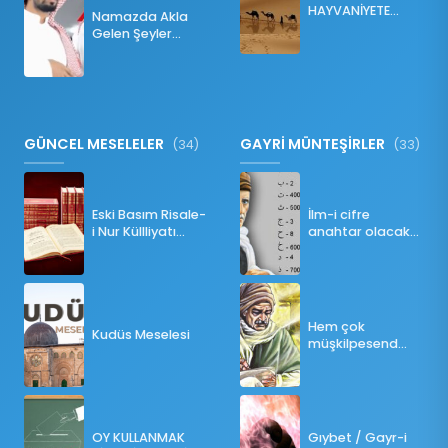
HAYVANİYETE
Namazda Akla
İNKILABI
Gelen Şeyler
Namazı Bozar
mı?
GÜNCEL MESELELER
GAYRİ MÜNTEŞİRLER
(34)
(33)
Eski Basım Risale-
İlm-i cifre
i Nur Küllliyatı
anahtar olacak
(Pdf)
bir ders
Hem çok
Kudüs Meselesi
müşkilpesend
olma
OY KULLANMAK
Gıybet / Gayr-i