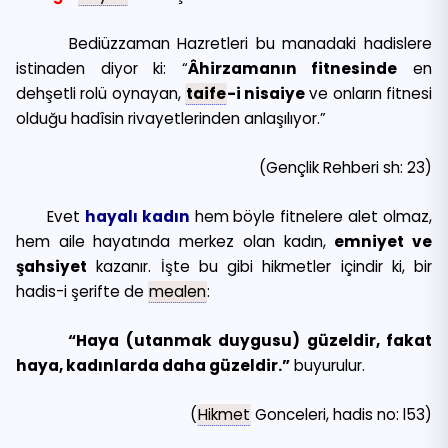
Bediüzzaman Hazretleri bu manadaki hadislere
istinaden diyor ki: “
Âhirzamanın fitnesinde
en
dehşetli rolü oynayan,
taife
-i nisaiye
ve onların fitnesi
olduğu hadîsin rivayetlerinden anlaşılıyor.”
(Gençlik Rehberi sh: 23)
Evet
hayalı kadın
hem böyle fitnelere alet olmaz,
hem aile hayatında merkez olan kadın,
emniyet ve
şahsiyet
kazanır. İşte bu gibi hikmetler içindir ki, bir
hadis-i şerifte de
mealen
:
“Haya (utanmak duygusu) güzeldir, fakat
haya, kadınlarda daha güzeldir.”
buyurulur.
(
Hikmet
Gonceleri, hadis no: l53)