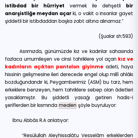
istibdad bir hürriyet
vermek ile dehşetli
bir
anarşistliğe meydan açar
ki, o vakit o insanlar gayet
şiddetli bir istibdaddan başka zabt altına alınamaz.”
(Şualar sh:593)
Asrımızda, günümüzde kız ve kadınlar sahasında
fazlaca umumileşen ve cinsi tahriklere yol açan
kız ve
kadınların açıktan pantolon giyinme
adeti, haya
hissinin gelişmesine ileri derecede engel olup millî ahlâkı
bozduğundandır ki, Peygamberimiz (ASM) bu tarz, hem
erkeklere benzeyen, hem tahriklere sebep olan âdetleri
yasaklamıştır. Bu şiddetli yasağı getiren hadis-i
şeriflerden bir kısmında
mealen
şöyle buyruluyor:
İbnu Abbâs R.A anlatıyor:
“Resülullah Aleyhissalâtu Vesselâm erkeklerden