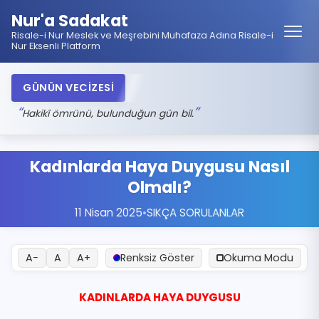
Nur'a Sadakat
Risale-i Nur Meslek ve Meşrebini Muhafaza Adına Risale-i
Nur Eksenli Platform
GÜNÜN VECİZESİ
Hakikî ömrünü, bulunduğun gün bil.
Kadınlarda Haya Duygusu Nasıl
Olmalı?
11 Nisan 2025
•
SIKÇA SORULANLAR
A−
A
A+
Renksiz Göster
Okuma Modu
KADINLARDA HAYA DUYGUSU