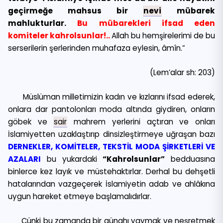
geçirmeğe mahsus bir
nevi
mübarek
mahlukturlar.
Bu mübarekleri ifsad eden
komiteler kahrolsunlar!..
Allah bu hemşirelerimi de bu
serserilerin şerlerinden muhafaza eylesin, âmîn.”
(Lem’alar sh: 203)
Müslüman milletimizin kadın ve kızlarını ifsad ederek,
onlara dar pantolonları moda altında giydiren, onların
göbek ve
sair
mahrem yerlerini açtıran ve onları
İslamiyetten uzaklaştırıp dinsizleştirmeye uğraşan bazı
DERNEKLER, KOMİTELER, TEKSTİL MODA ŞİRKETLERİ VE
AZALARI
bu yukardaki
“Kahrolsunlar”
bedduasına
binlerce kez layık ve müstehaktırlar. Derhal bu dehşetli
hatalarından vazgeçerek İslamiyetin adab ve ahlâkına
uygun hareket etmeye başlamalıdırlar.
Çünki bu zamanda bir günahı yaymak ve neşretmek