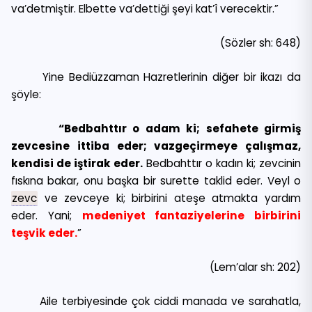
va’detmiştir. Elbette va’dettiği şeyi kat’î verecektir.”
(Sözler sh: 648)
Yine Bediüzzaman Hazretlerinin diğer bir ikazı da
şöyle:
“Bedbahttır o adam ki; sefahete girmiş
zevcesine ittiba eder; vazgeçirmeye çalışmaz,
kendisi de iştirak eder.
Bedbahttır o kadın ki; zevcinin
fıskına bakar, onu başka bir surette taklid eder. Veyl o
zevc
ve zevceye ki; birbirini ateşe atmakta yardım
eder. Yani;
medeniyet fantaziyelerine birbirini
teşvik eder.
”
(Lem’alar sh: 202)
Aile terbiyesinde çok ciddi manada ve sarahatla,