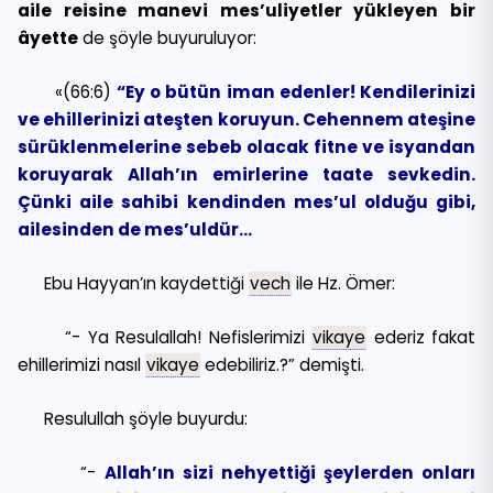
aile reisine manevi mes’uliyetler yükleyen bir
âyette
de şöyle buyuruluyor:
«(66:6)
“Ey o bütün iman edenler! Kendilerinizi
ve ehillerinizi ateşten koruyun. Cehennem ateşine
sürüklenmelerine sebeb olacak fitne ve isyandan
koruyarak Allah’ın emirlerine taate sevkedin.
Çünki aile sahibi kendinden mes’ul olduğu gibi,
ailesinden de mes’uldür…
Ebu Hayyan’ın kaydettiği
vech
ile Hz. Ömer:
“- Ya Resulallah! Nefislerimizi
vikaye
ederiz fakat
ehillerimizi nasıl
vikaye
edebiliriz.?” demişti.
Resulullah şöyle buyurdu:
“-
Allah’ın sizi nehyettiği şeylerden onları