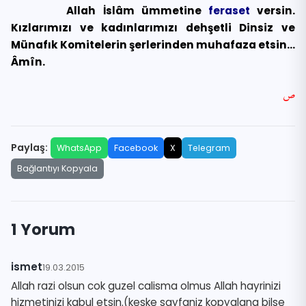
Allah İslâm ümmetine
feraset
versin.
Kızlarımızı ve kadınlarımızı dehşetli Dinsiz ve
Münafık Komitelerin şerlerinden muhafaza etsin…
Âmîn.
ص
Paylaş:
WhatsApp
Facebook
X
Telegram
Bağlantıyı Kopyala
1 Yorum
ismet
19.03.2015
Allah razi olsun cok guzel calisma olmus Allah hayrinizi
hizmetinizi kabul etsin.(keske sayfaniz kopyalana bilse