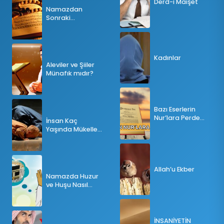
Derd-i Maişet
Namazdan
Sonraki
Tesbihatın Önemi
Nedir?
Kadınlar
Aleviler ve Şiiler
Münafık mıdır?
Bazı Eserlerin
Nur’lara Perde
İnsan Kaç
Olması
Yaşında Mükellef
Olur?
Allah’u Ekber
Namazda Huzur
ve Huşu Nasıl
Sağlanır?
İNSANİYETİN