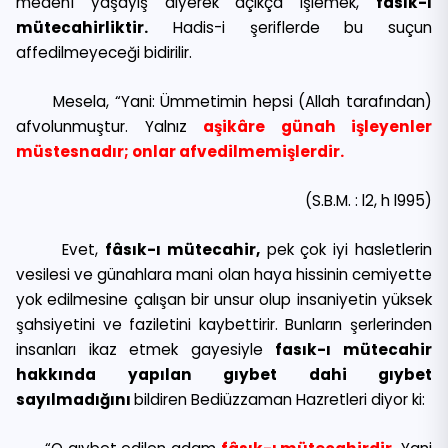
medenî yaşayış diyerek açıkça işlemek,
fâsık-ı
mütecahirliktir.
Hadis-i şeriflerde bu suçun
affedilmeyeceği bidirilir.
Mesela, “Yani: Ümmetimin hepsi (Allah tarafından)
afvolunmuştur. Yalnız
aşikâre günah işleyenler
müstesnadır; onlar afvedilmemişlerdir.
(S.B.M. : l2, h l995)
Evet,
fâsık-ı mütecahir,
pek çok iyi hasletlerin
vesilesi ve günahlara mani olan haya hissinin cemiyette
yok edilmesine çalışan bir unsur olup insaniyetin yüksek
şahsiyetini ve faziletini kaybettirir. Bunların şerlerinden
insanları ikaz etmek gayesiyle
fasık-ı mütecahir
hakkında yapılan gıybet dahi gıybet
sayılmadığını
bildiren Bediüzzaman Hazretleri diyor ki: