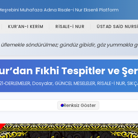
Meşrebini Muhafaza Adına Risale-i Nur Eksenli Platform
KUR’AN-I KERİM
RİSALE-İ NUR
ÜSTAD SAİD NURSİ
r, üflemekle söndürülmez; gündüz gibidir, göz yummakla 
ur’dan Fıkhi Tespitler ve Şer
21
•
DERLEMELER
,
Dosyalar
,
GÜNCEL MESELELER
,
RİSALE-İ NUR
,
SIKÇ
Renksiz Göster