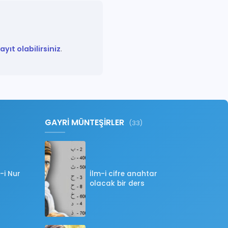
yıt olabilirsiniz
.
GAYRİ MÜNTEŞİRLER
(33)
-i Nur
İlm-i cifre anahtar
olacak bir ders