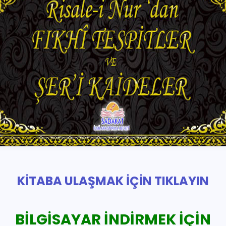
KİTABA ULAŞMAK İÇİN TIKLAYIN
BİLGİSAYAR İNDİRMEK İÇİN