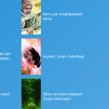
Hem çok müşkilpesend
olma
RK Mİ?
Gıybet / Gayr-i Münteşir
 GÖRE
?
 Sesli
Ölüm ve İman Hakikatı
(Gayri Münteşir)