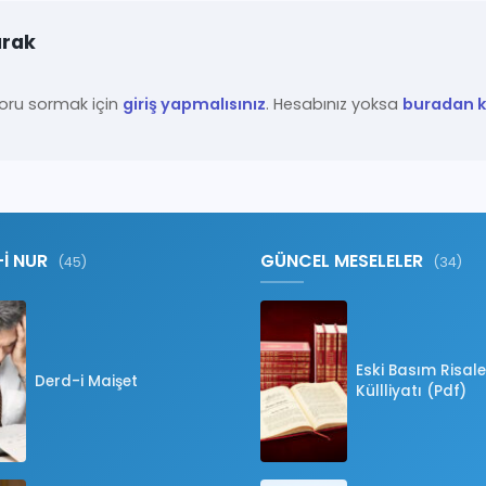
ırak
ru sormak için
giriş yapmalısınız
. Hesabınız yoksa
buradan ka
-İ NUR
GÜNCEL MESELELER
(45)
(34)
Eski Basım Risale
Derd-i Maişet
Küllliyatı (Pdf)