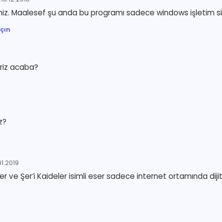
. Maalesef şu anda bu programı sadece windows işletim sist
çın
liriz acaba?
z?
01.2019
tler ve Şer’i Kaideler isimli eser sadece internet ortamında dij