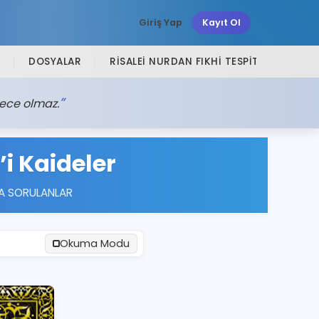
Giriş Yap
Kayıt Ol
DOSYALAR
RISALEI NURDAN FIKHI TESPITLER
SI
gece olmaz.
’i Kaideler
A SORULANLAR
Okuma Modu