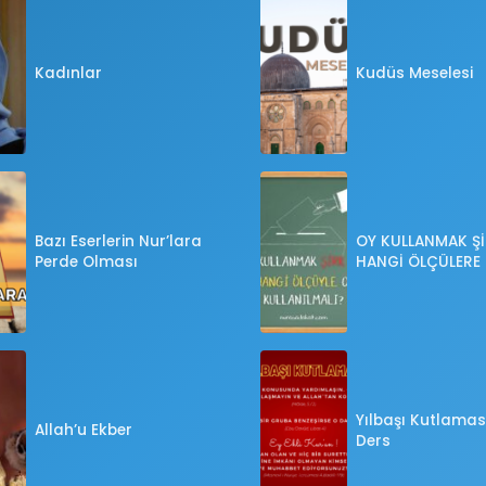
Kadınlar
Kudüs Meselesi
Bazı Eserlerin Nur’lara
OY KULLANMAK Şİ
Perde Olması
HANGİ ÖLÇÜLERE
OY KULLANILMALI
Yılbaşı Kutlaması
Allah’u Ekber
Ders