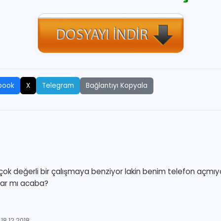
Bağlantıyı Kopyala
book
X
Telegram
ok değerli bir çalışmaya benziyor lakin benim telefon açmıyo
var mı acaba?
18.12.2018