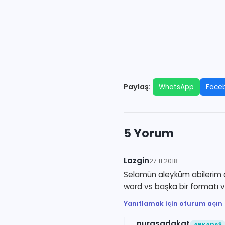
Paylaş:
WhatsApp
Face
5 Yorum
Lazgin
27.11.2018
Selamün aleyküm abilerim ç
word vs başka bir formatı 
Yanıtlamak için oturum açın
nurasadakat
ARKADAŞ