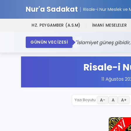
Nur'a Sadakat
Risale-i Nur Meslek ve 
HZ. PEYGAMBER (A.S.M)
İMANİ MESELELER
İslamiyet güneş gibidi
GÜNÜN VECİZESİ
Risale-i N
11 Ağustos 20
A−
A
A+
Yazı Boyutu