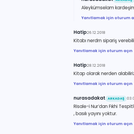
Aleykümselam kardeşimiz
Yanıtlamak için oturum a
Hatip
26.12.2018
Kitabı nerdrn sipariş verebi
Yanıtlamak için oturum açın
Hatip
28.12.2018
Kitap olarak nerden alabiliri
Yanıtlamak için oturum açın
nurasadakat
03.
ARKADAŞ
Risale-i Nur’dan Fıkhi Tespi
, basılı yayını yoktur.
Yanıtlamak için oturum açın