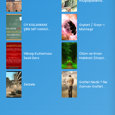
müşkilpesend
olma
OY KULLANMAK
Gıybet / Gayr-i
ŞİRK Mİ? HANGİ
Münteşir
ÖLÇÜLERE GÖRE
OY KULLANILMALI?
Yılbaşı Kutlaması
Ölüm ve İman
Sesli Ders
Hakikatı (Gayri
Münteşir)
Gaflet Nedir ? Ne
Zelzele
Zaman Gaflet
Basar ?