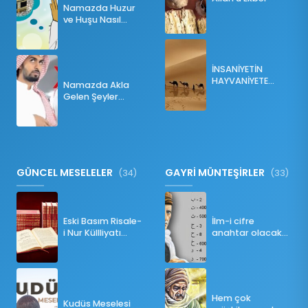
Namazda Huzur
ve Huşu Nasıl
Sağlanır?
İNSANİYETİN
HAYVANİYETE
Namazda Akla
İNKILABI
Gelen Şeyler
Namazı Bozar
mı?
GÜNCEL MESELELER
GAYRİ MÜNTEŞİRLER
(34)
(33)
Eski Basım Risale-
İlm-i cifre
i Nur Küllliyatı
anahtar olacak
(Pdf)
bir ders
Hem çok
Kudüs Meselesi