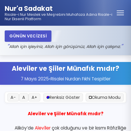
Nur'a Sadakat
Risale-i Nur Meslek ve Meşrebini Muhafaza Adına Risale-i
Nur Eksenli Platform
GÜNÜN VECİZESİ
Allah için işleyiniz, Allah için görüşünüz, Allah için çalışınız.
Aleviler ve Şiiler Münafık mıdır?
7 Mayıs 2025
•
Risalei Nurdan Fıkhi Tespitler
A−
A
A+
Renksiz Göster
Okuma Modu
Aleviler ve Şiiler Münafık mıdır?
Aliköy’de
Alevîler
çok olduğunu ve bir kısmı Râfızîliğe