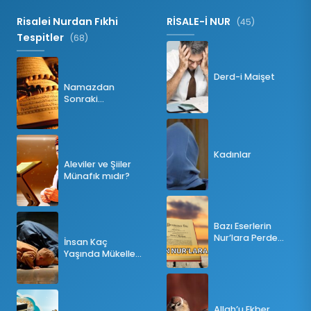
Risalei Nurdan Fıkhi
RİSALE-İ NUR
(45)
Tespitler
(68)
Derd-i Maişet
Namazdan
Sonraki
Tesbihatın Önemi
Nedir?
Kadınlar
Aleviler ve Şiiler
Münafık mıdır?
Bazı Eserlerin
Nur’lara Perde
İnsan Kaç
Olması
Yaşında Mükellef
Olur?
Allah’u Ekber