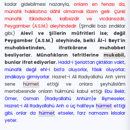
kadar gidebilmesi nazarıyla,
onların en fenası da,
münafık hakikatına dâhil olmamak lâzım gelir. Çünki
münafık itikadsızdır, kalbsizdir ve vicdansızdır,
Peygamber (A.S.M.) aleyhindedir.
(Şimdiki bazı zındıklar
gibi.)
Alevî ve Şiîlerin müfritleri ise; değil
Peygamber (A.S.M.) aleyhinde, belki Âl-i Beyt’in
muhabbetinden, ifratkârane muhabbet
besliyorlar. Münafıkların tefritlerine
mukabil
,
bunlar ifrat ediyorlar.
Hadd-i Şeriattan çıktıkları vakit,
münafık değil ehl-i bid’a oluyorlar, fâsık oluyorlar;
zındıkaya girmiyorlar.
Hazret-i Ali Radıyallahü Anh yirmi
sene
hürmet
ettiği ve onlara şeyhülislâm
mertebesinde onların hükmünü kabul ettiği
Ebu Bekir,
Ömer, Osman (Radıyallahü Anhüm)e ilişmeseler,
Hazret-i Ali Radıyallahü Anh o üç halifeye
hürmet
ettiği
gibi, onlar da
hürmet
etseler, farz namazını kılsalar
yeter.