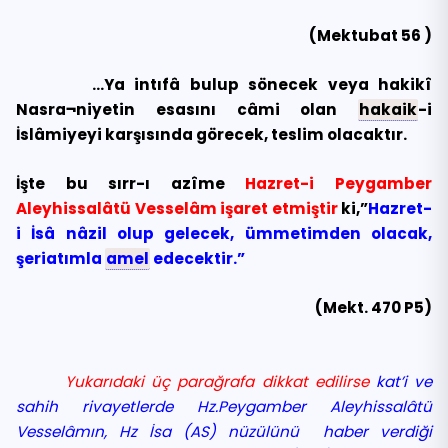
(Mektubat 56 )
…Ya intıfâ bulup sönecek veya hakikî
Nasra¬niyetin esasını câmi olan
hakaik
-i
İslâmiyeyi karşısında görecek, teslim olacaktır.
İşte bu sırr-ı azîme
Hazret-i Peygamber
Aleyhissalâtü Vesselâm işaret etmiştir
ki,”
Hazret-
i İsâ nâzil olup gelecek, ümmetimden olacak,
şeriatımla
amel
edecektir.”
(Mekt. 470 P5)
Yukarıdaki üç parağrafa dikkat edilirse
kat’i ve
sahih rivayetlerde Hz.Peygamber Aleyhissalâtü
Vesselâmın, Hz İsa (AS) nüzülünü haber verdiği