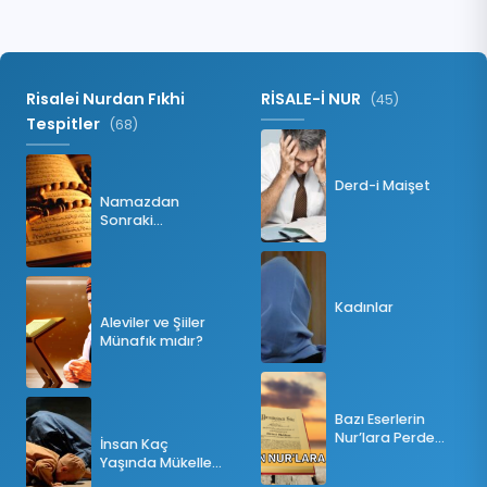
Risalei Nurdan Fıkhi
RİSALE-İ NUR
(45)
Tespitler
(68)
Derd-i Maişet
Namazdan
Sonraki
Tesbihatın Önemi
Nedir?
Kadınlar
Aleviler ve Şiiler
Münafık mıdır?
Bazı Eserlerin
Nur’lara Perde
İnsan Kaç
Olması
Yaşında Mükellef
Olur?