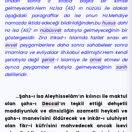
ondan sonra o sıfatla başka bir kimse
gelmeyecetir.Hem Hz.İsa (AS) ın nüzülü ile alakalı
aşağıdaki paragrafflar da ise onun Hz.Mehdiye
namazda iktida edeceği bildirildiğinden,bu
husus
dahi
Hz İsa (AS)’ ın
nübüvvet
sıfatıyla gelmeyeceğinin bir
göstergesidir. Zira itikad-ı İslamda fazilet sırası en
evvel
peygamberlere daha sonra sahabeleer sonra
imamlara ve evliyalaar ilh.kabul edilmiştir.Hem kendi
şeriatıyla değil
şeriat
-i İslamiye ile
amel
etmesi de
ayrıca peygamber sıfatıyla gelmeyeceğinin
sarih
delilleridir.
…Şahs-ı İsa Aleyhisselâm’ın kılıncı ile maktul
olan şahs-ı
Deccal
’ın teşkil ettiği dehşetli
maddiyunluk ve dinsizliğin azametli heykeli ve
şahs-ı manevîsini öldürecek ve inkâr-ı uluhiyet
olan fikr-i küfrîsini mahvedecek ancak İsevi