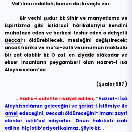
Vel’ilmü indallah, bunun da iki veçhi var:
Bir vechi şudur ki: Sihir ve manyetizma ve
ispirtizma gibi istidracî hârikalarıyla kendini
muhafaza eden ve herkesi teshir eden o dehşetli
Deccal
’ı öldürebilecek, mesleğini değiştirecek;
ancak hârika ve mu’ci¬zatlı ve umumun makbulü
bir zat olabilir ki: O zat, en
ziyade
alâkadar ve
ekser insanların peygamberi olan Hazret-i İsa
Aleyhisselâm’dır.
(Şualar 587 )
…
Hadis-i sahihte rivayet edilen
, “
Hazret-i İsâ
Aleyhisselâmın geleceğini ve
şeriat
-i İslâmiye ile
amel
edeceğini, Deccalı öldüreceğini” imanı zayıf
olanlar istib’ad ediyorlar. Onun hakikati izah
edilse, hiç istib’ad yeri kalmaz. Şöyle ki:…