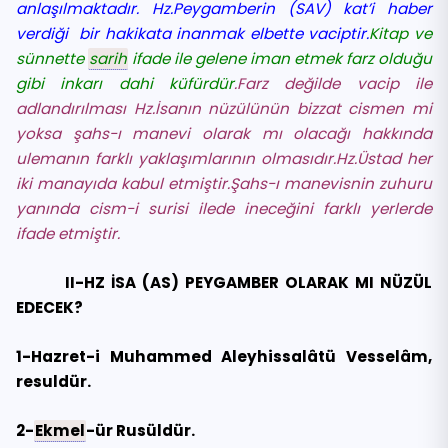
anlaşılmaktadır. Hz.Peygamberin (SAV) kat’i haber
verdiği bir hakikata inanmak elbette vaciptir.
Kitap ve
sünnette
sarih
ifade ile gelene iman etmek farz olduğu
gibi inkarı dahi küfürdür
.Farz değilde vacip ile
adlandırılması Hz.İsanın nüzülünün bizzat cismen mi
yoksa şahs-ı manevi olarak mı olacağı hakkında
ulemanın farklı yaklaşımlarının olmasıdır.Hz.Üstad her
iki manayıda kabul etmiştir.Şahs-ı manevisnin zuhuru
yanında cism-i surisi ilede ineceğini farklı yerlerde
ifade etmiştir.
II-HZ İSA (AS) PEYGAMBER OLARAK MI NÜZÜL
EDECEK?
1-Hazret-i Muhammed Aleyhissalâtü Vesselâm,
resuldür.
2-
Ekmel
-ür Rusüldür.