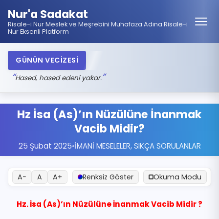
Nur'a Sadakat
Risale-i Nur Meslek ve Meşrebini Muhafaza Adına Risale-i
Nur Eksenli Platform
GÜNÜN VECİZESİ
Hased, hased edeni yakar.
Hz İsa (As)’ın Nüzülüne İnanmak
Vacib Midir?
25 Şubat 2025
•
İMANİ MESELELER
,
SIKÇA SORULANLAR
A−
A
A+
Renksiz Göster
Okuma Modu
Hz. İsa (As)’ın Nüzülüne İnanmak Vacib Midir ?