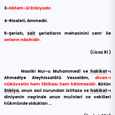
3-
Hâtem-ül Enbiyadır
.
4-Risaleti, âmmedir.
5-Şeriatı,
sair
şeriatların mehasinini cem’ ile
onların nâsihidir.
(İ.İcaz 51 )
Nasılki Nur-u Muhammedî ve
hakikat
-ı
Ahmediye Aleyhissalâtü Vesselâm,
divan-ı
nübüvvetin hem fâtihası hem hâtimesidir
. Bütün
Enbiya
, onun asıl nurundan istifaza ve
hakikat
-ı
diniyenin neşrinde onun muînleri ve vekilleri
hükmünde oldukları …