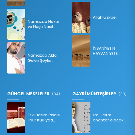
Allah’u Ekber
Namazda Huzur
ve Huşu Nasıl
Sağlanır?
İNSANİYETİN
HAYVANİYETE
Namazda Akla
İNKILABI
Gelen Şeyler
Namazı Bozar
mı?
GÜNCEL MESELELER
GAYRİ MÜNTEŞİRLER
(34)
(33)
Eski Basım Risale-
İlm-i cifre
i Nur Küllliyatı
anahtar olacak
(Pdf)
bir ders