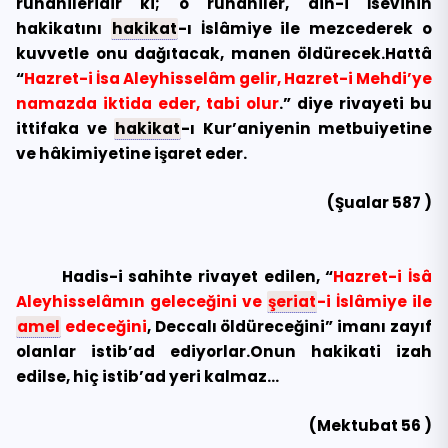
ruhanileridir ki; o ruhaniler, din-i İsevinin
hakikatını
hakikat
-ı İslâmiye ile mezcederek o
kuvvetle onu dağıtacak, manen öldürecek.Hattâ
“
Hazret-i İsa Aleyhisselâm gelir, Hazret-i Mehdi’ye
namazda iktida eder, tabi olur
.” diye rivayeti bu
ittifaka ve
hakikat
-ı Kur’aniyenin metbuiyetine
ve hâkimiyetine işaret eder.
(Şualar 587 )
Hadis-i sahihte rivayet edilen, “
Hazret-i İsâ
Aleyhisselâmın geleceğini ve
şeriat
-i İslâmiye ile
amel
edeceğini
, Deccalı öldüreceğini” imanı zayıf
olanlar istib’ad ediyorlar.Onun hakikati izah
edilse, hiç istib’ad yeri kalmaz…
(Mektubat 56 )