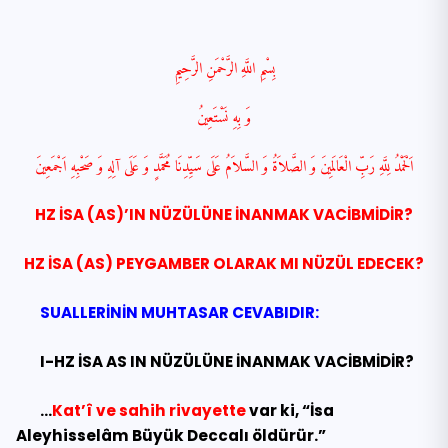
بِسْمِ اللَّهِ الرَّحْمَنِ الرَّحِيمِ
وَ بِهِ نَسْتَعِينُ
اَلْحَمْدُ لِلَّهِ رَبِّ الْعَالَمِينَ وَ الصَّلاَةُ وَ السَّلاَمُ عَلَى سَيِّدِنَا مُحَمَّدٍ وَ عَلَى اۤلِهِ وَ صَحْبِهِ اَجْمَعِينَ
HZ İSA (AS)’IN NÜZÜLÜNE İNANMAK VACİBMİDİR?
HZ İSA (AS) PEYGAMBER OLARAK MI NÜZÜL EDECEK?
SUALLERİNİN MUHTASAR CEVABIDIR:
I-HZ İSA AS IN NÜZÜLÜNE İNANMAK VACİBMİDİR?
…
Kat’î ve sahih rivayette
var ki, “İsa
Aleyhisselâm Büyük Deccalı öldürür.”