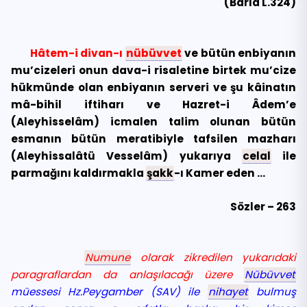
(Barla L.324)
Hâtem-i divan-ı
nübüvvet
ve bütün enbiyanın
mu’cizeleri onun dava-i risaletine birtek mu’cize
hükmünde olan enbiyanın serveri ve şu kâinatın
mâ-bihil iftiharı ve Hazret-i Âdem’e
(Aleyhisselâm) icmalen talim olunan bütün
esmanın bütün meratibiyle tafsilen mazharı
(Aleyhissalâtü Vesselâm) yukarıya
celal
ile
parmağını kaldırmakla
şakk
-ı Kamer eden …
Sözler – 263
Numune
olarak zikredilen yukarıdaki
paragraflardan da anlaşılacağı üzere
Nübüvvet
müessesi Hz.Peygamber (SAV) ile
nihayet
bulmuş