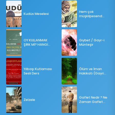
Hem çok
Kudüs Meselesi
müşkilpesend
olma
OY KULLANMAK
Gıybet / Gayr-i
ŞİRK Mİ? HANGİ
Münteşir
ÖLÇÜLERE GÖRE
OY KULLANILMALI?
Yılbaşı Kutlaması
Ölüm ve İman
Sesli Ders
Hakikatı (Gayri
Münteşir)
Gaflet Nedir ? Ne
Zelzele
Zaman Gaflet
Basar ?