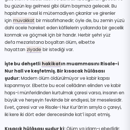
bu güzün kışı gelmesi gibi ölüm başımıza gelecek. Bu
hapishane nasıl ki
mütemadiyen
çıkanlar ve girenler
için
muvakkat
bir misafirhanedir; öyle de, bu
zemin
yüzü
dahi acele hareket eden kàfilelerin yollarında bir gecelik
konmak ve göçmek için bir handır. Herbir şehri yüz
defa
mezaristan
a boşaltan ölüm, elbette
hayattan
ziyade
bir istediği var.
İşte bu
dehşetli
hakikat
ın
muamma
sını Risale-i
Nur hall ve keşfetmiş. Bir kısacak
hülâsa
sı
şudur:
Madem ölüm öldürülmüyor ve kabir kapısı
kapanmıyor. Elbette bu
ecel
cellâd
ının elinden ve kabir
haps-i münferidinden kurtulmak çaresi varsa, insanın en
büyük ve herşeyin
fevkinde
bir endişesi, bir meselesidir.
Evet, çaresi var ve Risale-i Nur Kur’ân’ın sırrıyla o çareyi,
iki kere iki dört eder derecesinde kat’î ispat etmiş.
Kısacık
hülâsa
sı şudur ki:
Ölüm ya
idam-ı ebedî
dir;