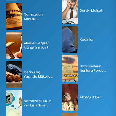
Derd-i Maişet
Namazdan
Sonraki
Tesbihatın Önemi
Nedir?
Kadınlar
Aleviler ve Şiiler
Münafık mıdır?
Bazı Eserlerin
Nur’lara Perde
İnsan Kaç
Olması
Yaşında Mükellef
Olur?
Allah’u Ekber
Namazda Huzur
ve Huşu Nasıl
Sağlanır?