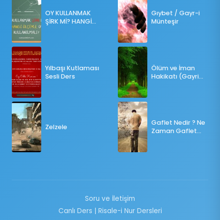
OY KULLANMAK
Gıybet / Gayr-i
ŞİRK Mİ? HANGİ
Münteşir
ÖLÇÜLERE GÖRE
OY KULLANILMALI?
Yılbaşı Kutlaması
Ölüm ve İman
Sesli Ders
Hakikatı (Gayri
Münteşir)
Gaflet Nedir ? Ne
Zelzele
Zaman Gaflet
Basar ?
Soru ve İletişim
Canlı Ders | Risale-i Nur Dersleri