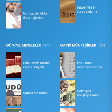
İNSANİYETİN
HAYVANİYETE
Namazda Akla
İNKILABI
Gelen Şeyler
Namazı Bozar
mı?
GÜNCEL MESELELER
GAYRİ MÜNTEŞİRLER
(34)
(33)
Eski Basım Risale-
İlm-i cifre
i Nur Küllliyatı
anahtar olacak
(Pdf)
bir ders
Hem çok
Kudüs Meselesi
müşkilpesend
olma