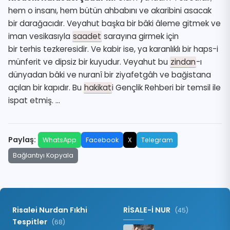
hem o insanı, hem bütün
ahbab
ını ve
akarib
ini asacak
bir
darağacı
dır. Veyahut başka bir bâki âleme gitmek ve
iman
vesika
sıyla
saadet
sarayına girmek için
bir
terhis
tezkere
sidir. Ve kabir ise, ya karanlıklı bir
haps-i
münferit
ve dipsiz bir kuyudur. Veyahut bu
zindan
-ı
dünya
dan bâki ve
nuranî
bir
ziyafetgâh
ve
bağistan
a
açılan bir kapıdır. Bu
hakikat
i Gençlik Rehberi bir
temsil
ile
ispat etmiş. …
Paylaş:
WhatsApp
Facebook
X
Telegram
Bağlantıyı Kopyala
Risalei Nurdan Fıkhi
RİSALE-İ NUR
(45)
Tespitler
(68)