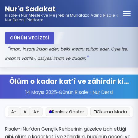
Nur'a Sadakat
Risale-i Nur Meslek ve Meşrebini Muhafaza Adına Risale-i
Nur Eksenli Platform
GÜNÜN VECİZESİ
İman, insanı insan eder; belki, insanı sultan eder. Öyle ise,
insanın vazife-i asliyesi iman ve duadır.
Ölüm o kadar kat’î ve zâhirdir ki…
14 Mayıs 2025
•
Günün Risale-i Nur Dersi
A−
A
A+
Renksiz Göster
Okuma Modu
Risale-i Nur’dan Gençlik Rehberinin güzelce izah ettiği
gibi, ölüm o kadar kat’î ve
zâhir
dir ki, bugünün gecesi ve