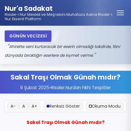
Nur'a Sadakat
Risale-i Nur Meslek ve Meşrebini Muhafaza Adına Risale-i
Nur Eksenli Platform
GÜNÜN VECİZESİ
Ahirette seni kurtaracak bir eserin olmadığı takdirde, fâni
dünyada bıraktığın eserlere de kıymet verme.
Sakal Traşı Olmak Günah mıdır?
9 Şubat 2025
•
Risalei Nurdan Fıkhi Tespitler
A−
A
A+
Renksiz Göster
Okuma Modu
Sakal Traşı Olmak Günah mıdır?