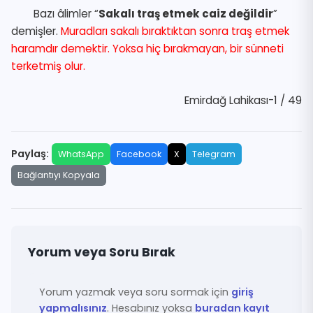
Bazı âlimler “
Sakalı traş etmek caiz değildir
”
demişler.
Muradları sakalı bıraktıktan sonra traş etmek
haramdır demektir. Yoksa hiç bırakmayan, bir sünneti
terketmiş olur.
Emirdağ Lahikası-1 / 49
Paylaş:
WhatsApp
Facebook
X
Telegram
Bağlantıyı Kopyala
Yorum veya Soru Bırak
Yorum yazmak veya soru sormak için
giriş
yapmalısınız
. Hesabınız yoksa
buradan kayıt