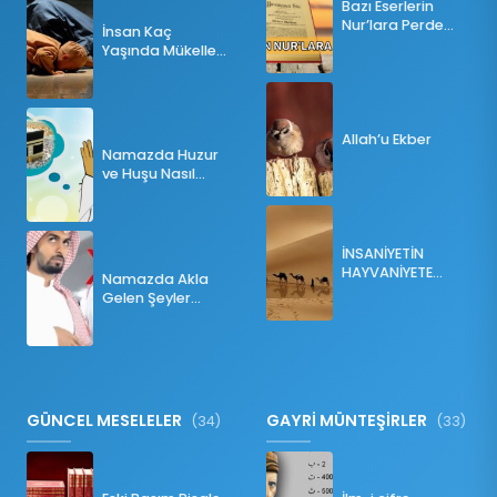
Bazı Eserlerin
Nur’lara Perde
İnsan Kaç
Olması
Yaşında Mükellef
Olur?
Allah’u Ekber
Namazda Huzur
ve Huşu Nasıl
Sağlanır?
İNSANİYETİN
HAYVANİYETE
Namazda Akla
İNKILABI
Gelen Şeyler
Namazı Bozar
mı?
GÜNCEL MESELELER
GAYRİ MÜNTEŞİRLER
(34)
(33)