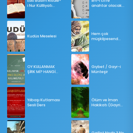
Eski Basım Risale-
İlm-i cifre
i Nur Küllliyatı
anahtar olacak
(Pdf)
bir ders
Hem çok
Kudüs Meselesi
müşkilpesend
olma
OY KULLANMAK
Gıybet / Gayr-i
ŞİRK Mİ? HANGİ
Münteşir
ÖLÇÜLERE GÖRE
OY KULLANILMALI?
Yılbaşı Kutlaması
Ölüm ve İman
Sesli Ders
Hakikatı (Gayri
Münteşir)
Gaflet Nedir ? Ne