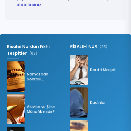
olabilirsiniz
.
Risalei Nurdan Fıkhi
RİSALE-İ NUR
(45)
Tespitler
(68)
Derd-i Maişet
Namazdan
Sonraki
Tesbihatın Önemi
Nedir?
Kadınlar
Aleviler ve Şiiler
Münafık mıdır?