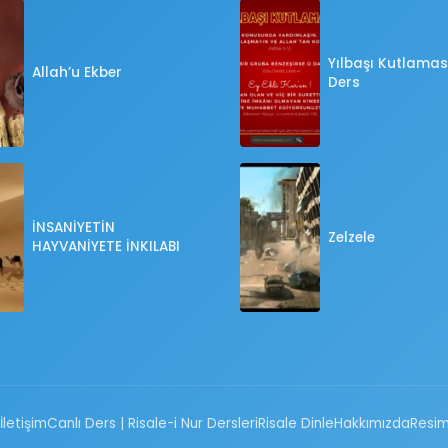
Yılbaşı Kutlaması
Allah’u Ekber
Ders
İNSANİYETİN
Zelzele
HAYVANİYETE İNKILABI
İletişim
Canlı Ders | Risale-i Nur Dersleri
Risale Dinle
Hakkımızda
Resim