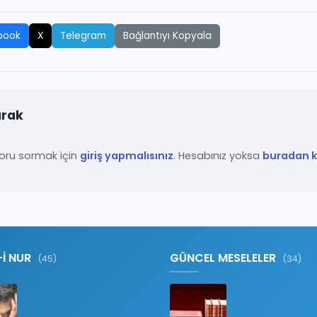
Bağlantıyı Kopyala
book
X
Telegram
ırak
ru sormak için
giriş yapmalısınız
. Hesabınız yoksa
buradan ka
-İ NUR
GÜNCEL MESELELER
(45)
(34)