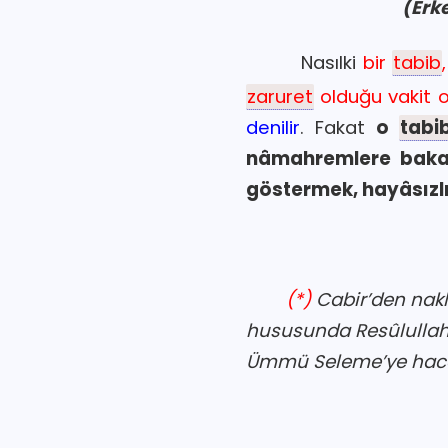
(Erk
Nasılki
bir
tabib
zaruret
olduğu vakit on
denilir
. Fakat
o
tabi
nâmahremlere bakam
göstermek, hayâsızlı
(*)
Cabir’den nakl
hususunda Resûlullah’
Ümmü Seleme’ye haca