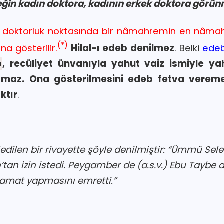
eğin kadın doktora, kadının erkek doktora görün
, doktorluk noktasında bir nâmahremin en nâm
(*)
a gösterilir.
Hilal-ı edeb denilmez
. Belki
edeb
b
, recüliyet ünvanıyla yahut vaiz ismiyle ya
az. Ona gösterilmesini edeb fetva vereme
ktır
.
edilen bir rivayette şöyle denilmiştir: “Ümmü Sel
tan izin istedi. Peygamber de (a.s.v.) Ebu Taybe
mat yapmasını emretti.”