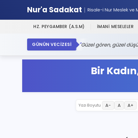
Nur'a Sadakat
Risale-i Nur Meslek ve 
HZ. PEYGAMBER (A.S.M)
İMANİ MESELELER
Güzel gören, güzel düşü
GÜNÜN VECİZESİ
Bir Kadın
A−
A
A+
Yazı Boyutu