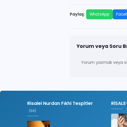
Paylaş:
WhatsApp
Face
Yorum veya Soru B
Yorum yazmak veya so
Risalei Nurdan Fıkhi Tespitler
RİSALE
(68)