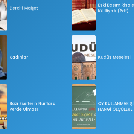
Eski Basım Risale
Derd-i Maişet
Küllliyatı (Pdf)
Kadınlar
Kudüs Meselesi
Bazı Eserlerin Nur’lara
OY KULLANMAK Şİ
Perde Olması
HANGİ ÖLÇÜLERE
OY KULLANILMALI