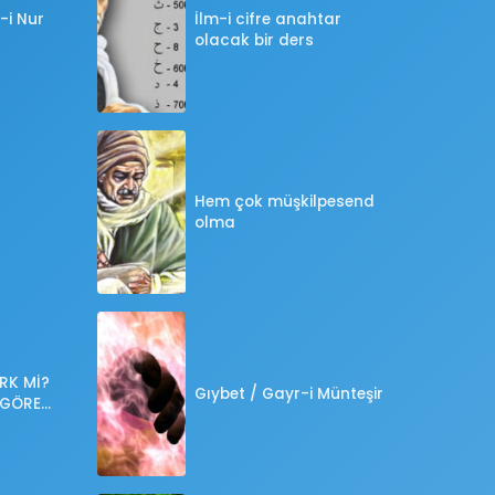
-i Nur
İlm-i cifre anahtar
olacak bir ders
Hem çok müşkilpesend
olma
RK Mİ?
Gıybet / Gayr-i Münteşir
 GÖRE
?