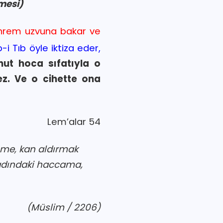
mesi)
ahrem uzvuna bakar ve
-i Tıb öyle iktiza eder,
hut hoca sıfatıyla o
z. Ve o cihette ona
Lem’alar 54
eme, kan aldırmak
 adındaki haccama,
(Müslim / 2206)