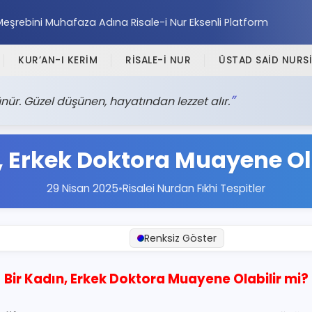
Meşrebini Muhafaza Adına Risale-i Nur Eksenli Platform
KUR’AN-I KERİM
RİSALE-İ NUR
ÜSTAD SAİD NURSİ
nür. Güzel düşünen, hayatından lezzet alır.
, Erkek Doktora Muayene Ol
29 Nisan 2025
•
Risalei Nurdan Fıkhi Tespitler
Renksiz Göster
Bir Kadın, Erkek Doktora Muayene Olabilir mi?